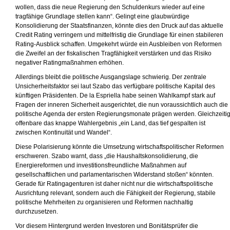
wollen, dass die neue Regierung den Schuldenkurs wieder auf eine
tragfähige Grundlage stellen kann“. Gelingt eine glaubwürdige
Konsolidierung der Staatsfinanzen, könnte dies den Druck auf das aktuelle
Credit Rating verringern und mittelfristig die Grundlage für einen stabileren
Rating-Ausblick schaffen. Umgekehrt würde ein Ausbleiben von Reformen
die Zweifel an der fiskalischen Tragfähigkeit verstärken und das Risiko
negativer Ratingmaßnahmen erhöhen.
Allerdings bleibt die politische Ausgangslage schwierig. Der zentrale
Unsicherheitsfaktor sei laut Szabo das verfügbare politische Kapital des
künftigen Präsidenten. De la Espriella habe seinen Wahlkampf stark auf
Fragen der inneren Sicherheit ausgerichtet, die nun voraussichtlich auch die
politische Agenda der ersten Regierungsmonate prägen werden. Gleichzeiti
offenbare das knappe Wahlergebnis „ein Land, das tief gespalten ist
zwischen Kontinuität und Wandel“.
Diese Polarisierung könnte die Umsetzung wirtschaftspolitischer Reformen
erschweren. Szabo warnt, dass „die Haushaltskonsolidierung, die
Energiereformen und investitionsfreundliche Maßnahmen auf
gesellschaftlichen und parlamentarischen Widerstand stoßen“ könnten.
Gerade für Ratingagenturen ist daher nicht nur die wirtschaftspolitische
Ausrichtung relevant, sondern auch die Fähigkeit der Regierung, stabile
politische Mehrheiten zu organisieren und Reformen nachhaltig
durchzusetzen.
Vor diesem Hintergrund werden Investoren und Bonitätsprüfer die