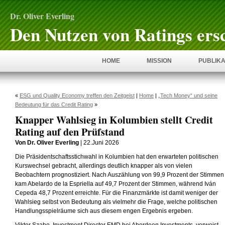
Dr. Oliver Everling
Den Nutzen von Ratings ers
HOME
MISSION
PUBLIKA
«
ESG und Quality Economy treffen den Zeitgeist
|
Home
|
„Tech Money“ und seine
Bedeutung für das Credit Rating
»
Knapper Wahlsieg in Kolumbien stellt Credit
Rating auf den Prüfstand
Von Dr. Oliver Everling
| 22.Juni 2026
Die Präsidentschaftsstichwahl in Kolumbien hat den erwarteten politischen
Kurswechsel gebracht, allerdings deutlich knapper als von vielen
Beobachtern prognostiziert. Nach Auszählung von 99,9 Prozent der Stimmen
kam Abelardo de la Espriella auf 49,7 Prozent der Stimmen, während Iván
Cepeda 48,7 Prozent erreichte. Für die Finanzmärkte ist damit weniger der
Wahlsieg selbst von Bedeutung als vielmehr die Frage, welche politischen
Handlungsspielräume sich aus diesem engen Ergebnis ergeben.