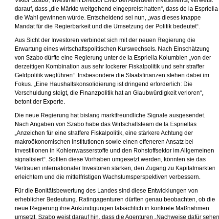
Viktor Szabo, Investment Director EMD bei Aberdeen Investments, verweist
darauf, dass „die Märkte weitgehend eingepreist hatten“, dass de la Espriella
die Wahl gewinnen würde. Entscheidend sei nun, „was dieses knappe
Mandat für die Regierbarkeit und die Umsetzung der Politik bedeutet“.
Aus Sicht der Investoren verbindet sich mit der neuen Regierung die
Erwartung eines wirtschaftspolitischen Kurswechsels. Nach Einschätzung
von Szabo dürfte eine Regierung unter de la Espriella Kolumbien „von der
derzeitigen Kombination aus sehr lockerer Fiskalpolitik und sehr straffer
Geldpolitik wegführen“. Insbesondere die Staatsfinanzen stehen dabei im
Fokus. „Eine Haushaltskonsolidierung ist dringend erforderlich: Die
Verschuldung steigt, die Finanzpolitik hat an Glaubwürdigkeit verloren“,
betont der Experte.
Die neue Regierung hat bislang marktfreundliche Signale ausgesendet.
Nach Angaben von Szabo habe das Wirtschaftsteam de la Espriellas
„Anzeichen für eine straffere Fiskalpolitik, eine stärkere Achtung der
makroökonomischen Institutionen sowie einen offeneren Ansatz bei
Investitionen in Kohlenwasserstoffe und den Rohstoffsektor im Allgemeinen
signalisiert“. Sollten diese Vorhaben umgesetzt werden, könnten sie das
Vertrauen internationaler Investoren stärken, den Zugang zu Kapitalmärkten
erleichtern und die mittelfristigen Wachstumsperspektiven verbessern.
Für die Bonitätsbewertung des Landes sind diese Entwicklungen von
erheblicher Bedeutung. Ratingagenturen dürften genau beobachten, ob die
neue Regierung ihre Ankündigungen tatsächlich in konkrete Maßnahmen
umsetzt. Szabo weist darauf hin, dass die Agenturen „Nachweise dafür sehe