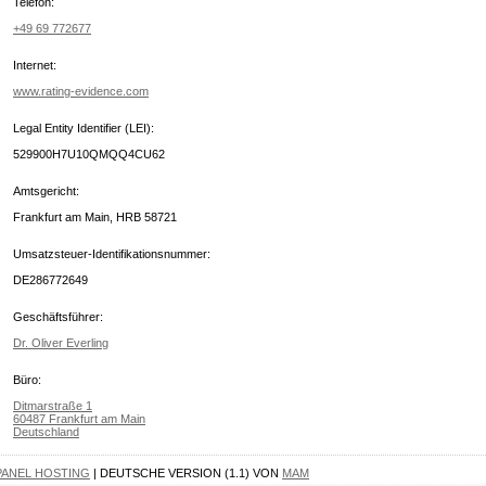
Telefon:
+49 69 772677
Internet:
www.rating-evidence.com
Legal Entity Identifier (LEI):
529900H7U10QMQQ4CU62
Amtsgericht:
Frankfurt am Main, HRB 58721
Umsatzsteuer-Identifikationsnummer:
DE286772649
Geschäftsführer:
Dr. Oliver Everling
Büro:
Ditmarstraße 1
60487 Frankfurt am Main
Deutschland
PANEL HOSTING
| DEUTSCHE VERSION (1.1) VON
MAM