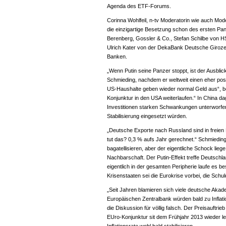
Agenda des ETF-Forums.
Corinna Wohlfeil, n-tv Moderatorin wie auch Mo
die einzigartige Besetzung schon des ersten Pan
Berenberg, Gossler & Co., Stefan Schilbe von H
Ulrich Kater von der DekaBank Deutsche Girozentr
Banken.
„Wenn Putin seine Panzer stoppt, ist der Ausblic
Schmieding, nachdem er weltweit einen eher posi
US-Haushalte geben wieder normal Geld aus“, be
Konjunktur in den USA weiterlaufen.“ In China da
Investitionen starken Schwankungen unterworfen
Stabilisierung eingesetzt würden.
„Deutsche Exporte nach Russland sind in freien 
tut das? 0,3 % aufs Jahr gerechnet.“ Schmieding 
bagatellisieren, aber der eigentliche Schock liege
Nachbarschaft. Der Putin-Effekt treffe Deutschla
eigentlich in der gesamten Peripherie laufe es be
Krisenstaaten sei die Eurokrise vorbei, die Sch
„Seit Jahren blamieren sich viele deutsche Aka
Europäischen Zentralbank würden bald zu Inflati
die Diskussion für völlig falsch. Der Preisauftrie
EUro-Konjunktur sit dem Frühjahr 2013 wieder le