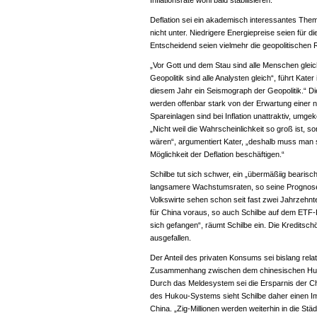
Inflationsrate wohl bald stabilisieren.
Deflation sei ein akademisch interessantes Them
nicht unter. Niedrigere Energiepreise seien für di
Entscheidend seien vielmehr die geopolitischen R
„Vor Gott und dem Stau sind alle Menschen gleic
Geopolitik sind alle Analysten gleich“, führt Kater
diesem Jahr ein Seismograph der Geopolitik.“ D
werden offenbar stark von der Erwartung einer nie
Spareinlagen sind bei Inflation unattraktiv, umgek
„Nicht weil die Wahrscheinlichkeit so groß ist, 
wären“, argumentiert Kater, „deshalb muss man 
Möglichkeit der Deflation beschäftigen.“
Schilbe tut sich schwer, ein „übermäßiig bearisc
langsamere Wachstumsraten, so seine Prognos
Volkswirte sehen schon seit fast zwei Jahrzehn
für China voraus, so auch Schilbe auf dem ETF-
sich gefangen“, räumt Schilbe ein. Die Kreditsc
ausgefallen.
Der Anteil des privaten Konsums sei bislang relati
Zusammenhang zwischen dem chinesischen Huk
Durch das Meldesystem sei die Ersparnis der C
des Hukou-Systems sieht Schilbe daher einen Im
China. „Zig-Millionen werden weiterhin in die Städ