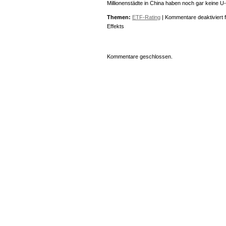
Millionenstädte in China haben noch gar keine U-Ba
Themen:
ETF-Rating
|
Kommentare deaktiviert
f
Effekts
Kommentare geschlossen.