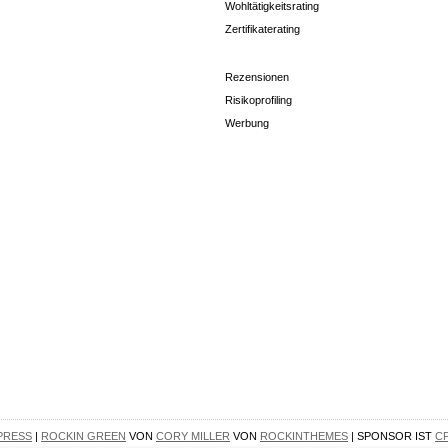
Wohltätigkeitsrating
Zertifikaterating
Rezensionen
Risikoprofiling
Werbung
PRESS
|
ROCKIN GREEN
VON
CORY MILLER
VON
ROCKINTHEMES
| SPONSOR IST
C