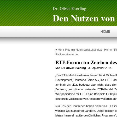
Dr. Oliver Everling
Den Nutzen von 
HOME
«
Mehr Plus mit Nachhaltigkeitsindex
|
Home
|
Ri
Risiken streuen
»
ETF-Forum im Zeichen des 
Von Dr. Oliver Everling
| 3.September 2014
„Der ETF-Markt wird erwachsen“, führt Michael
Development, Deutsche Börse AG, ins ETF-Foru
am Main ein. „Das bedeutet aber nicht, dass di
Zentrum, grenzüberschreitender ETF-Handel, Z
Wertpapierleihe mit ETFs sind Beispiele für Impu
eine breite Zielgruppe von Anlegern weiterhin attr
Nur 3 % der Deutschen haben bisher in ETFs inve
weniger als in anderen Ländern. Daher bleiben d
bieten Ihnen ein außergewöhnliches Programm“, 