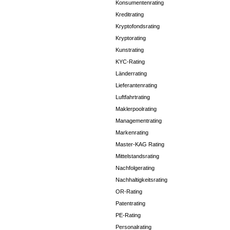
Konsumentenrating
Kreditrating
Kryptofondsrating
Kryptorating
Kunstrating
KYC-Rating
Länderrating
Lieferantenrating
Luftfahrtrating
Maklerpoolrating
Managementrating
Markenrating
Master-KAG Rating
Mittelstandsrating
Nachfolgerating
Nachhaltigkeitsrating
OR-Rating
Patentrating
PE-Rating
Personalrating