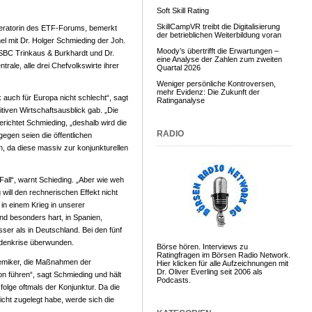
Soft Skill Rating
SkillCampVR treibt die Digitalisierung
deratorin des ETF-Forums, bemerkt
der betrieblichen Weiterbildung voran
el mit Dr. Holger Schmieding der Joh.
Moody’s übertrifft die Erwartungen –
SBC Trinkaus & Burkhardt und Dr.
eine Analyse der Zahlen zum zweiten
ale, alle drei Chefvolkswirte ihrer
Quartal 2026
Weniger persönliche Kontroversen,
mehr Evidenz: Die Zukunft der
k auch für Europa nicht schlecht“, sagt
Ratinganalyse
tiven Wirtschaftsausblick gab. „Die
richtet Schmieding, „deshalb wird die
RADIO
gegen seien die öffentlichen
, da diese massiv zur konjunkturellen
Fall“, warnt Schieding. „Aber wie weh
will den rechnerischen Effekt nicht
 in einem Krieg in unserer
nd besonders hart, in Spanien,
sser als in Deutschland. Bei den fünf
uldenkrise überwunden.
Börse hören. Interviews zu
Ratingfragen im Börsen Radio Network.
demiker, die Maßnahmen der
Hier klicken für alle Aufzeichnungen mit
Dr. Oliver Everling seit 2006 als
on führen“, sagt Schmieding und hält
Podcasts.
b folge oftmals der Konjunktur. Da die
icht zugelegt habe, werde sich die