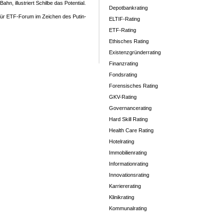
hn, illustriert Schilbe das Potential.
Depotbankrating
ür ETF-Forum im Zeichen des Putin-
ELTIF-Rating
ETF-Rating
Ethisches Rating
Existenzgründerrating
Finanzrating
Fondsrating
Forensisches Rating
GKV-Rating
Governancerating
Hard Skill Rating
Health Care Rating
Hotelrating
Immobilienrating
Informationrating
Innovationsrating
Karriererating
Klinikrating
Kommunalrating