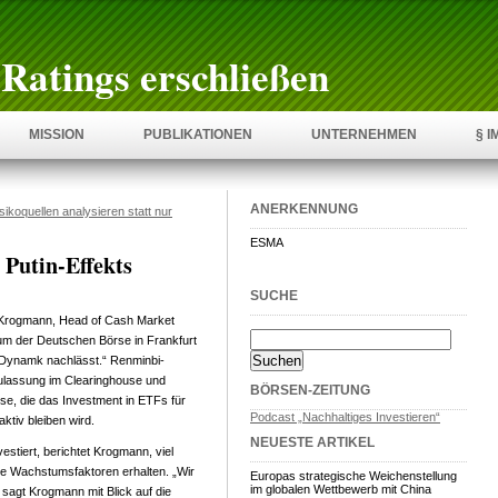
Ratings erschließen
MISSION
PUBLIKATIONEN
UNTERNEHMEN
§ 
ANERKENNUNG
sikoquellen analysieren statt nur
ESMA
Putin-Effekts
SUCHE
 Krogmann, Head of Cash Market
m der Deutschen Börse in Frankfurt
e Dynamk nachlässt.“ Renminbi-
ulassung im Clearinghouse und
BÖRSEN-ZEITUNG
lse, die das Investment in ETFs für
Podcast „Nachhaltiges Investieren“
aktiv bleiben wird.
NEUESTE ARTIKEL
stiert, berichtet Krogmann, viel
ie Wachstumsfaktoren erhalten. „Wir
Europas strategische Weichenstellung
im globalen Wettbewerb mit China
sagt Krogmann mit Blick auf die