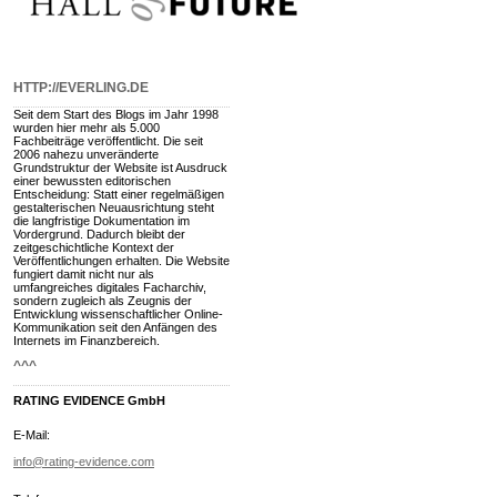
HTTP://EVERLING.DE
Seit dem Start des Blogs im Jahr 1998
wurden hier mehr als 5.000
Fachbeiträge veröffentlicht. Die seit
2006 nahezu unveränderte
Grundstruktur der Website ist Ausdruck
einer bewussten editorischen
Entscheidung: Statt einer regelmäßigen
gestalterischen Neuausrichtung steht
die langfristige Dokumentation im
Vordergrund. Dadurch bleibt der
zeitgeschichtliche Kontext der
Veröffentlichungen erhalten. Die Website
fungiert damit nicht nur als
umfangreiches digitales Facharchiv,
sondern zugleich als Zeugnis der
Entwicklung wissenschaftlicher Online-
Kommunikation seit den Anfängen des
Internets im Finanzbereich.
^^^
RATING EVIDENCE GmbH
E-Mail:
info@rating-evidence.com