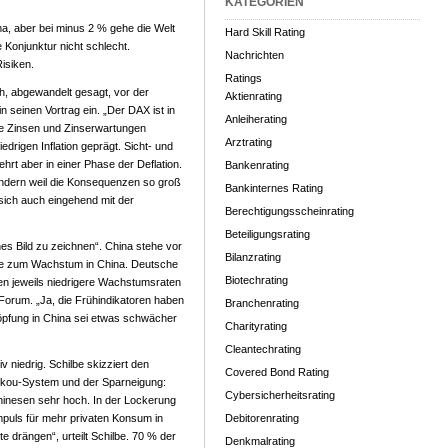
KATEGORIEN
a, aber bei minus 2 % gehe die Welt
Hard Skill Rating
e Konjunktur nicht schlecht.
Nachrichten
isiken.
Ratings
h, abgewandelt gesagt, vor der
Aktienrating
 in seinen Vortrag ein. „Der DAX ist in
Anleiherating
ie Zinsen und Zinserwartungen
Arztrating
drigen Inflation geprägt. Sicht- und
ehrt aber in einer Phase der Deflation.
Bankenrating
sondern weil die Konsequenzen so groß
Bankinternes Rating
sich auch eingehend mit der
Berechtigungsscheinrating
Beteiligungsrating
hes Bild zu zeichnen“. China stehe vor
Bilanzrating
e zum Wachstum in China. Deutsche
Biotechrating
ten jeweils niedrigere Wachstumsraten
Forum. „Ja, die Frühindikatoren haben
Branchenrating
höpfung in China sei etwas schwächer
Charityrating
Cleantechrating
v niedrig. Schilbe skizziert den
Covered Bond Rating
ou-System und der Sparneigung:
Cybersicherheitsrating
hinesen sehr hoch. In der Lockerung
puls für mehr privaten Konsum in
Debitorenrating
te drängen“, urteilt Schilbe. 70 % der
Denkmalrating