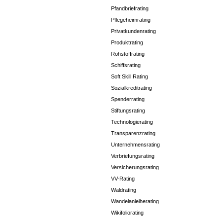
Pfandbriefrating
Pflegeheimrating
Privatkundenrating
Produktrating
Rohstoffrating
Schiffsrating
Soft Skill Rating
Sozialkreditrating
Spenderrating
Stiftungsrating
Technologierating
Transparenzrating
Unternehmensrating
Verbriefungsrating
Versicherungsrating
VV-Rating
Waldrating
Wandelanleiherating
Wikifoliorating