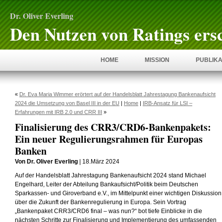
Dr. Oliver Everling
Den Nutzen von Ratings ers
HOME
MISSION
PUBLIKA
«
Dr. Eva Maria Wimmer erörtert auf der Handelsblatt Jahrestagung Bankenaufsicht
2024 die Umsetzung von Basel III in der EU
|
Home
|
IRB-Ansatz für LSI –
Erfahrungen mit IRB 2.0 und CRR III
»
Finalisierung des CRR3/CRD6-Bankenpakets:
Ein neuer Regulierungsrahmen für Europas
Banken
Von Dr. Oliver Everling
| 18.März 2024
Auf der Handelsblatt Jahrestagung Bankenaufsicht 2024 stand Michael
Engelhard, Leiter der Abteilung Bankaufsicht/Politik beim Deutschen
Sparkassen- und Giroverband e.V., im Mittelpunkt einer wichtigen Diskussion
über die Zukunft der Bankenregulierung in Europa. Sein Vortrag
„Bankenpaket CRR3/CRD6 final – was nun?“ bot tiefe Einblicke in die
nächsten Schritte zur Finalisierung und Implementierung des umfassenden