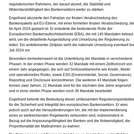
regulatorischen Rahmens, der darauf abzielt, die Stabilität und
Widerstandsfähigkeit des Bankensektors weiter zu stärken.
Engelhard skizzierte den Fahrplan zur finalen Verabschiedung des
Bankenpakets auf EU-Ebene, mit einer formellen finalen Verabschiedung, di
für April 2024 geplant ist. Er erläuterte die bedeutende Rolle der
Europäischen Bankenaufsichtsbehörde (EBA), die mit 140 Mandaten betraut
wird, um die detaillierte Ausgestaltung und Umsetzung der Regulierung zu
leiten. Ein ambitionierter Zeitplan sieht die nationale Umsetzung eventuell bi
Juli 2024 vor.
Besonders bemerkenswert ist die Unterteilung der Mandate in verschiedene
Phasen: In der ersten Phase werden 32 Mandate mit einem Zeithorizont von
einem Jahr angegangen, die sich auf Schlüsselbereiche wie Kredit-, Markt-
und operationelles Risiko, sowie ESG (Environmental, Social, Governance),
Reporting und Disclosure konzentrieren. Die weiteren 43 Mandate folgen
binnen zwei Jahren, 21 Mandate sind für die nächsten drei Jahre angesetzt
und in einer vierten Phase werden noch 36 Mandate bearbeitet.
Engelhard betonte die Bedeutung dieser umfassenden Regulierungsinitiativ
für die Sicherheit und Integrität des europäischen Bankensektors. Er wies
jedoch auch auf die Herausforderungen hin, die mit der Implementierung
eines so weitreichenden Regelwerks verbunden sind, insbesondere in
Bezug auf die Anpassungsfähigkeit der Banken und die Notwendigkeit, die
Proportionalität der Maßnahmen zu wahren.