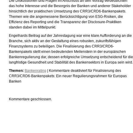
Die Diskussionen und Fragen im Anschluss an den Vortrag verdeutlichten
das hohe Interesse und die Besorgnis der Banken und anderer Stakeholder
hinsichtlich der praktischen Umsetzung des CRR3/CRD6-Bankenpakets.
Themen wie die angemessene Berücksichtigung von ESG-Risiken, die
Effizienz des Reporting und die Transparenz der Disclosure-Praktiken
standen dabei im Mittelpunkt.
Engelhards Beitrag auf der Jahrestagung war eine klare Aufforderung an die
Branche, sich aktiv an der Gestaltung eines robusten, zukunftsfähigen
Finanzsystems zu beteiligen. Die Finalisierung des CRR3/CRD6-
Bankenpakets stellt einen bedeutenden Meilenstein in der europäischen
Bankenregulierung dar, dessen erfolgreiche Umsetzung entscheidend für die
langfristige Gesundheit und Stabilität des Bankensektors in Europa sein wird.
Themen:
Bankenrating
|
Kommentare deaktiviert
für Finalisierung des
CRR3/CRD6-Bankenpakets: Ein neuer Regulierungsrahmen für Europas
Banken
Kommentare geschlossen.