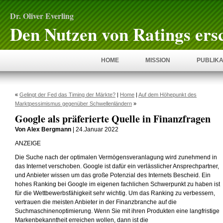
Dr. Oliver Everling
Den Nutzen von Ratings ers
HOME
MISSION
PUBLIKA
«
Gelingt der Fed das Timing der Märkte?
|
Home
|
Auf dem Höhepunkt des
Marktpessimismus gegenüber Schwellenländern
»
Google als präferierte Quelle in Finanzfragen
Von Alex Bergmann
| 24.Januar 2022
ANZEIGE
Die Suche nach der optimalen Vermögensveranlagung wird zunehmend in
das Internet verschoben. Google ist dafür ein verlässlicher Ansprechpartner,
und Anbieter wissen um das große Potenzial des Internets Bescheid. Ein
hohes Ranking bei Google im eigenen fachlichen Schwerpunkt zu haben ist
für die Wettbewerbsfähigkeit sehr wichtig. Um das Ranking zu verbessern,
vertrauen die meisten Anbieter in der Finanzbranche auf die
Suchmaschinenoptimierung. Wenn Sie mit ihren Produkten eine langfristige
Markenbekanntheit erreichen wollen, dann ist die