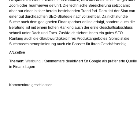
Gespräch mit einem Berater führen wollen, wird das heute in der Regel über
Zoom oder Teamviewer geführt. Die technische Bereicherung setzt damit
aber nur einen bisher bereits bestehenden Trend fort. Damit ist der Sinn von
einer gut durchdachten SEO-Strategie nachvollziehbar. Da nicht nur die
Suche nach dem geeigneten Finanzpartner online erfolgt, sondern auch die
Beratung, ist mit einem hohen Ranking auch der erste Geschäftsabschluss
schnell unter Dach und Fach. Zusätzlich sichert Ihnen ein gutes SEO-
Ranking auch die Glaubwürdigkeit ihres Produktangebotes. Somit ist die
Suchmaschinenoptimierung auch ein Booster für ihren Geschäftserfolg.
ANZEIGE
Themen:
Werbung
|
Kommentare deaktiviert
für Google als präferierte Quelle
in Finanzfragen
Kommentare geschlossen.