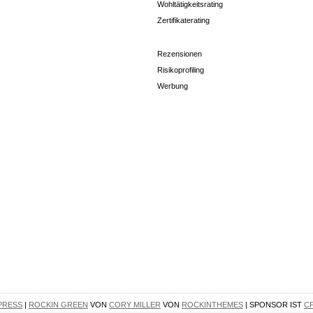
Wohltätigkeitsrating
Zertifikaterating
Rezensionen
Risikoprofiling
Werbung
PRESS
|
ROCKIN GREEN
VON
CORY MILLER
VON
ROCKINTHEMES
| SPONSOR IST
C