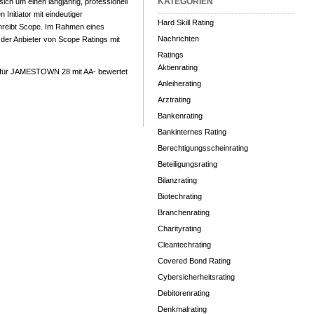
KATEGORIEN
ch um einen langjährig, professionell
Initiator mit eindeutiger
Hard Skill Rating
chreibt Scope. Im Rahmen eines
Nachrichten
der Anbieter von Scope Ratings mit
Ratings
Aktienrating
für JAMESTOWN 28 mit AA- bewertet
Anleiherating
Arztrating
Bankenrating
Bankinternes Rating
Berechtigungsscheinrating
Beteiligungsrating
Bilanzrating
Biotechrating
Branchenrating
Charityrating
Cleantechrating
Covered Bond Rating
Cybersicherheitsrating
Debitorenrating
Denkmalrating