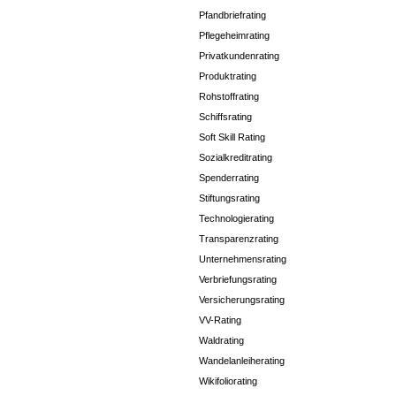
Pfandbriefrating
Pflegeheimrating
Privatkundenrating
Produktrating
Rohstoffrating
Schiffsrating
Soft Skill Rating
Sozialkreditrating
Spenderrating
Stiftungsrating
Technologierating
Transparenzrating
Unternehmensrating
Verbriefungsrating
Versicherungsrating
VV-Rating
Waldrating
Wandelanleiherating
Wikifoliorating