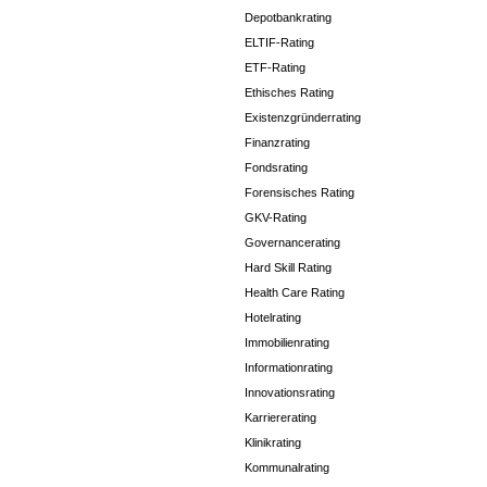
Depotbankrating
ELTIF-Rating
ETF-Rating
Ethisches Rating
Existenzgründerrating
Finanzrating
Fondsrating
Forensisches Rating
GKV-Rating
Governancerating
Hard Skill Rating
Health Care Rating
Hotelrating
Immobilienrating
Informationrating
Innovationsrating
Karriererating
Klinikrating
Kommunalrating