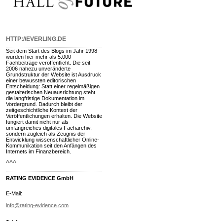
HTTP://EVERLING.DE
Seit dem Start des Blogs im Jahr 1998
wurden hier mehr als 5.000
Fachbeiträge veröffentlicht. Die seit
2006 nahezu unveränderte
Grundstruktur der Website ist Ausdruck
einer bewussten editorischen
Entscheidung: Statt einer regelmäßigen
gestalterischen Neuausrichtung steht
die langfristige Dokumentation im
Vordergrund. Dadurch bleibt der
zeitgeschichtliche Kontext der
Veröffentlichungen erhalten. Die Website
fungiert damit nicht nur als
umfangreiches digitales Facharchiv,
sondern zugleich als Zeugnis der
Entwicklung wissenschaftlicher Online-
Kommunikation seit den Anfängen des
Internets im Finanzbereich.
^^^
RATING EVIDENCE GmbH
E-Mail:
info@rating-evidence.com