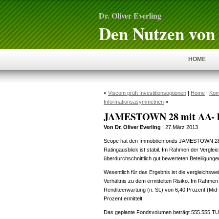
Dr. Oliver Everling
Den Nutzen von 
HOME
«
Viscom prüft Investitionsoptionen
|
Home
|
Kom
Informationsasymmetrien
»
JAMESTOWN 28 mit AA- b
Von Dr. Oliver Everling
| 27.März 2013
Scope hat den Immobilienfonds JAMESTOWN 28 
Ratingausblick ist stabil. Im Rahmen der Vergle
überdurchschnittlich gut bewerteten Beteiligunge
Wesentlich für das Ergebnis ist die vergleichsw
Verhältnis zu dem ermittelten Risiko. Im Rahmen
Renditeerwartung (n. St.) von 6,40 Prozent (Mid-C
Prozent ermittelt.
Das geplante Fondsvolumen beträgt 555.555 TUS