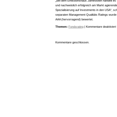
„Bei dem Emissionshaus Jamestown handelt es si
und nachweislich erfolgreich am Markt agierenden 
Spezialisierung auf Investments in den USA“, s
separaten Management Qualitäts Ratings wurde 
AAA (hervorragend) bewertet.
Themen:
Fondsrating
|
Kommentare deaktiviert
Kommentare geschlossen.