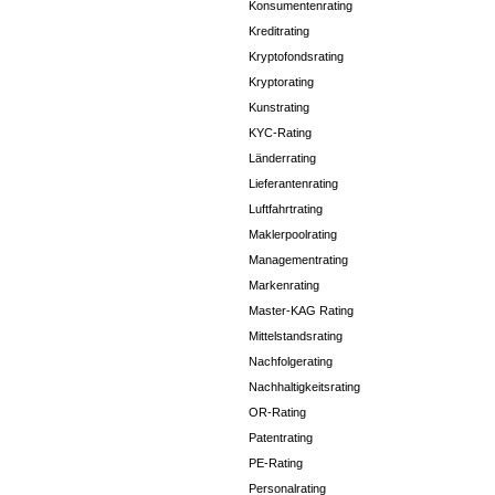
Konsumentenrating
Kreditrating
Kryptofondsrating
Kryptorating
Kunstrating
KYC-Rating
Länderrating
Lieferantenrating
Luftfahrtrating
Maklerpoolrating
Managementrating
Markenrating
Master-KAG Rating
Mittelstandsrating
Nachfolgerating
Nachhaltigkeitsrating
OR-Rating
Patentrating
PE-Rating
Personalrating