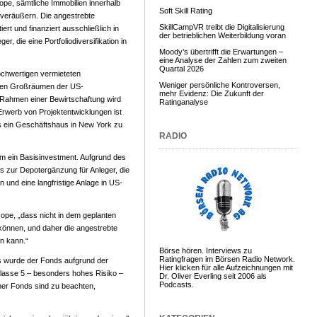
pe, sämtliche Immobilien innerhalb
Soft Skill Rating
 veräußern. Die angestrebte
SkillCampVR treibt die Digitalisierung
ert und finanziert ausschließlich in
der betrieblichen Weiterbildung voran
r, die eine Portfoliodiversifikation in
Moody’s übertrifft die Erwartungen –
eine Analyse der Zahlen zum zweiten
Quartal 2026
hochwertigen vermieteten
Weniger persönliche Kontroversen,
 den Großräumen der US-
mehr Evidenz: Die Zukunft der
 Rahmen einer Bewirtschaftung wird
Ratinganalyse
Erwerb von Projektentwicklungen ist
s ein Geschäftshaus in New York zu
RADIO
um ein Basisinvestment. Aufgrund des
ds zur Depotergänzung für Anleger, die
en und eine langfristige Anlage in US-
cope, „dass nicht in dem geplanten
önnen, und daher die angestrebte
en kann.“
Börse hören. Interviews zu
Ratingfragen im Börsen Radio Network.
s wurde der Fonds aufgrund der
Hier klicken für alle Aufzeichnungen mit
klasse 5 – besonders hohes Risiko –
Dr. Oliver Everling seit 2006 als
Podcasts.
ner Fonds sind zu beachten,