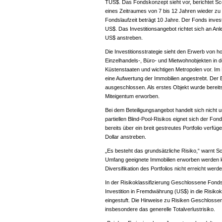
TUS$. Das Fondskonzept sieht vor, berichtet Sco
eines Zeitraumes von 7 bis 12 Jahren wieder zu
Fondslaufzeit beträgt 10 Jahre. Der Fonds investi
US$. Das Investitionsangebot richtet sich an Anlege
US$ anstreben.
Die Investitionsstrategie sieht den Erwerb von 
Einzelhandels-, Büro- und Mietwohnobjekten in
Küstenstaaten und wichtigen Metropolen vor. Im
eine Aufwertung der Immobilien angestrebt. Der 
ausgeschlossen. Als erstes Objekt wurde bereit
Miteigentum erworben.
Bei dem Beteiligungsangebot handelt sich nicht 
partiellen Blind-Pool-Risikos eignet sich der Fon
bereits über ein breit gestreutes Portfolio verfüg
Dollar anstreben.
„Es besteht das grundsätzliche Risiko,“ warnt S
Umfang geeignete Immobilien erworben werden k
Diversifikation des Portfolios nicht erreicht werd
In der Risikoklassifizierung Geschlossene Fond
Investition in Fremdwährung (US$) in die Risiko
eingestuft. Die Hinweise zu Risiken Geschlosse
insbesondere das generelle Totalverlustrisiko.