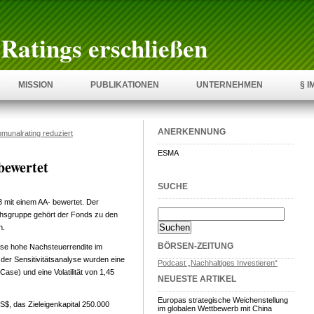
Ratings erschließen
MISSION
PUBLIKATIONEN
UNTERNEHMEN
§ 
ANERKENNUNG
munalrating reduziert
ESMA
ewertet
SUCHE
mit einem AA- bewertet. Der
ichsgruppe gehört der Fonds zu den
n.
BÖRSEN-ZEITUNG
eise hohe Nachsteuerrendite im
 der Sensitivitätsanalyse wurden eine
Podcast „Nachhaltiges Investieren“
ase) und eine Volatilität von 1,45
NEUESTE ARTIKEL
Europas strategische Weichenstellung
$, das Zieleigenkapital 250.000
im globalen Wettbewerb mit China