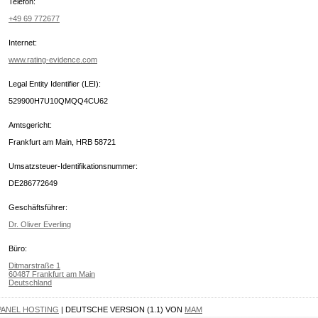
Telefon:
+49 69 772677
Internet:
www.rating-evidence.com
Legal Entity Identifier (LEI):
529900H7U10QMQQ4CU62
Amtsgericht:
Frankfurt am Main, HRB 58721
Umsatzsteuer-Identifikationsnummer:
DE286772649
Geschäftsführer:
Dr. Oliver Everling
Büro:
Ditmarstraße 1
60487 Frankfurt am Main
Deutschland
PANEL HOSTING
| DEUTSCHE VERSION (1.1) VON
MAM