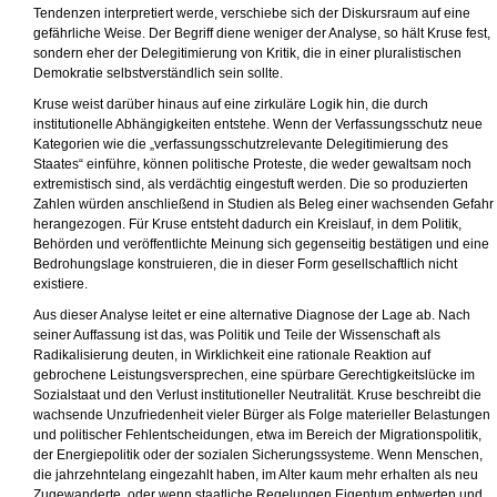
Tendenzen interpretiert werde, verschiebe sich der Diskursraum auf eine
gefährliche Weise. Der Begriff diene weniger der Analyse, so hält Kruse fest,
sondern eher der Delegitimierung von Kritik, die in einer pluralistischen
Demokratie selbstverständlich sein sollte.
Kruse weist darüber hinaus auf eine zirkuläre Logik hin, die durch
institutionelle Abhängigkeiten entstehe. Wenn der Verfassungsschutz neue
Kategorien wie die „verfassungsschutzrelevante Delegitimierung des
Staates“ einführe, können politische Proteste, die weder gewaltsam noch
extremistisch sind, als verdächtig eingestuft werden. Die so produzierten
Zahlen würden anschließend in Studien als Beleg einer wachsenden Gefahr
herangezogen. Für Kruse entsteht dadurch ein Kreislauf, in dem Politik,
Behörden und veröffentlichte Meinung sich gegenseitig bestätigen und eine
Bedrohungslage konstruieren, die in dieser Form gesellschaftlich nicht
existiere.
Aus dieser Analyse leitet er eine alternative Diagnose der Lage ab. Nach
seiner Auffassung ist das, was Politik und Teile der Wissenschaft als
Radikalisierung deuten, in Wirklichkeit eine rationale Reaktion auf
gebrochene Leistungsversprechen, eine spürbare Gerechtigkeitslücke im
Sozialstaat und den Verlust institutioneller Neutralität. Kruse beschreibt die
wachsende Unzufriedenheit vieler Bürger als Folge materieller Belastungen
und politischer Fehlentscheidungen, etwa im Bereich der Migrationspolitik,
der Energiepolitik oder der sozialen Sicherungssysteme. Wenn Menschen,
die jahrzehntelang eingezahlt haben, im Alter kaum mehr erhalten als neu
Zugewanderte, oder wenn staatliche Regelungen Eigentum entwerten und