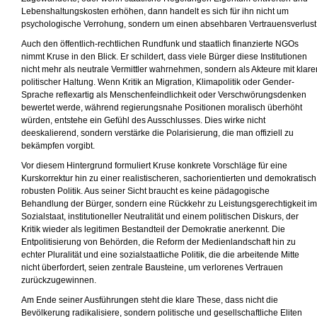
Lebenshaltungskosten erhöhen, dann handelt es sich für ihn nicht um
psychologische Verrohung, sondern um einen absehbaren Vertrauensverlust
Auch den öffentlich-rechtlichen Rundfunk und staatlich finanzierte NGOs
nimmt Kruse in den Blick. Er schildert, dass viele Bürger diese Institutionen
nicht mehr als neutrale Vermittler wahrnehmen, sondern als Akteure mit klare
politischer Haltung. Wenn Kritik an Migration, Klimapolitik oder Gender-
Sprache reflexartig als Menschenfeindlichkeit oder Verschwörungsdenken
bewertet werde, während regierungsnahe Positionen moralisch überhöht
würden, entstehe ein Gefühl des Ausschlusses. Dies wirke nicht
deeskalierend, sondern verstärke die Polarisierung, die man offiziell zu
bekämpfen vorgibt.
Vor diesem Hintergrund formuliert Kruse konkrete Vorschläge für eine
Kurskorrektur hin zu einer realistischeren, sachorientierten und demokratisch
robusten Politik. Aus seiner Sicht braucht es keine pädagogische
Behandlung der Bürger, sondern eine Rückkehr zu Leistungsgerechtigkeit im
Sozialstaat, institutioneller Neutralität und einem politischen Diskurs, der
Kritik wieder als legitimen Bestandteil der Demokratie anerkennt. Die
Entpolitisierung von Behörden, die Reform der Medienlandschaft hin zu
echter Pluralität und eine sozialstaatliche Politik, die die arbeitende Mitte
nicht überfordert, seien zentrale Bausteine, um verlorenes Vertrauen
zurückzugewinnen.
Am Ende seiner Ausführungen steht die klare These, dass nicht die
Bevölkerung radikalisiere, sondern politische und gesellschaftliche Eliten