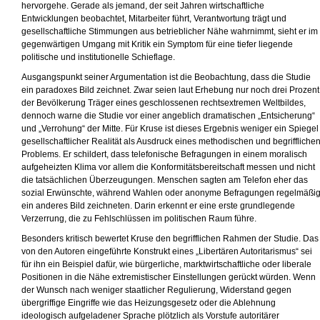
hervorgehe. Gerade als jemand, der seit Jahren wirtschaftliche
Entwicklungen beobachtet, Mitarbeiter führt, Verantwortung trägt und
gesellschaftliche Stimmungen aus betrieblicher Nähe wahrnimmt, sieht er im
gegenwärtigen Umgang mit Kritik ein Symptom für eine tiefer liegende
politische und institutionelle Schieflage.
Ausgangspunkt seiner Argumentation ist die Beobachtung, dass die Studie
ein paradoxes Bild zeichnet. Zwar seien laut Erhebung nur noch drei Prozent
der Bevölkerung Träger eines geschlossenen rechtsextremen Weltbildes,
dennoch warne die Studie vor einer angeblich dramatischen „Entsicherung“
und „Verrohung“ der Mitte. Für Kruse ist dieses Ergebnis weniger ein Spiegel
gesellschaftlicher Realität als Ausdruck eines methodischen und begriffliche
Problems. Er schildert, dass telefonische Befragungen in einem moralisch
aufgeheizten Klima vor allem die Konformitätsbereitschaft messen und nicht
die tatsächlichen Überzeugungen. Menschen sagten am Telefon eher das
sozial Erwünschte, während Wahlen oder anonyme Befragungen regelmäßi
ein anderes Bild zeichneten. Darin erkennt er eine erste grundlegende
Verzerrung, die zu Fehlschlüssen im politischen Raum führe.
Besonders kritisch bewertet Kruse den begrifflichen Rahmen der Studie. Das
von den Autoren eingeführte Konstrukt eines „Libertären Autoritarismus“ sei
für ihn ein Beispiel dafür, wie bürgerliche, marktwirtschaftliche oder liberale
Positionen in die Nähe extremistischer Einstellungen gerückt würden. Wenn
der Wunsch nach weniger staatlicher Regulierung, Widerstand gegen
übergriffige Eingriffe wie das Heizungsgesetz oder die Ablehnung
ideologisch aufgeladener Sprache plötzlich als Vorstufe autoritärer