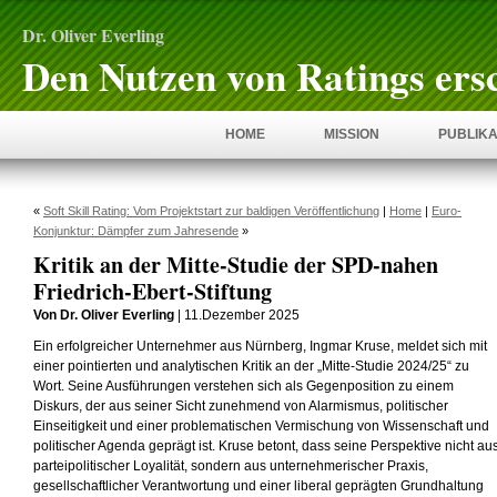
Dr. Oliver Everling
Den Nutzen von Ratings ers
HOME
MISSION
PUBLIKA
«
Soft Skill Rating: Vom Projektstart zur baldigen Veröffentlichung
|
Home
|
Euro-
Konjunktur: Dämpfer zum Jahresende
»
Kritik an der Mitte-Studie der SPD-nahen
Friedrich-Ebert-Stiftung
Von Dr. Oliver Everling
| 11.Dezember 2025
Ein erfolgreicher Unternehmer aus Nürnberg, Ingmar Kruse, meldet sich mit
einer pointierten und analytischen Kritik an der „Mitte-Studie 2024/25“ zu
Wort. Seine Ausführungen verstehen sich als Gegenposition zu einem
Diskurs, der aus seiner Sicht zunehmend von Alarmismus, politischer
Einseitigkeit und einer problematischen Vermischung von Wissenschaft und
politischer Agenda geprägt ist. Kruse betont, dass seine Perspektive nicht au
parteipolitischer Loyalität, sondern aus unternehmerischer Praxis,
gesellschaftlicher Verantwortung und einer liberal geprägten Grundhaltung