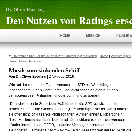
Dr. Oliver Everling
Den Nutzen von Ratings ers
HOME
MISSION
PUBLIKA
«
Einkommen und Perspektiven durch Empfehlungsmarketing
|
Home
|
Verbriefungen
dienen Green Finance
»
Musik vom sinkenden Schiff
Von Dr. Oliver Everling
| 27.August 2019
Wie auf der sinkenden Titanic versucht die SPD mit Wohlklängen
insbesondere in den Ohren ihrer – vielleicht schon bald abtrünnigen –
vermögenslosen Anhänger für gute Stimmung zu sorgen.
„Die schwindende Gunst beim Wähler treibt die SPD vor sich her. Ihre
neueste Idee ist die Wiedereinführung der Vermögenssteuer. Damit möchte
sie offensichtlich das linke Profil schärfen. Auf den ersten Blick erscheint
diese Forderung durchaus berechtigt. Deutschland ist eines der wenigen
Länder innerhalb der OECD, das keine Vermögenssteuer erhebt“,
stellt Stefan Bielmeier, Chefvolkswirt & Leiter Research von der DZ BANK die