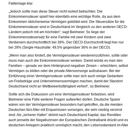
Faktenlage klar.
„Jedoch sollte man diese Steuer nicht isoliert betrachten. Die
Einkommenssteuer spielt hier ebenfalls eine wichtige Rolle, da aus dem
Einkommen üblicherweise Vermögen gebildet wird. Die Steuersätze für die
Einkommenssteuer sind in Deutschland im Vergleich zu den anderen OECD-
Ländern jedoch mit am höchsten“, sagt Bielmeier. So liege der
Einkommenssteuersatz für eine Familie mit zwei Kindern und zwei
Verdienern durchschnittlich bei 39%. Der OECD-Durchschnitt liegt hier nur
bei 28% (Single-Haushalte: 49,5% gegenüber 36% in der OECD).
„Wenn man also fordert, die Vermögenssteuer wiedereinzuführen, sollte oder
muss man auch die Einkommenssteuer senken. Damit würde es man den
Familien – gerade vor dem Hintergrund negativer Zinsen – erleichtern, selbst
Vermögen zu bilden oder die private Altersvorsorge aufzubauen. Bei der
Einführung einer Vermögenssteuer sollte man sich auch einige Gedanken
um Freibeträge und Unternehmensvermögen machen, damit der Standort
Deutschland nicht an Wettbewerbsfähigkeit verliert“, so Bielmeier.
Sollte sich die Diskussion um eine Vermögenssteuer fortsetzen, wird
Bielmeier eine Fülle weiterer Fragen aufwerfen dürfen: Deutsche Sparer
wären von der Vermögenssteuer besonders hart getroffen, da die meisten
Deutschen fürs Alter mit Ersparnissen vorsorgen, die sehr niedrig verzinst
sind. Als „sicherer Hafen“ strömt nach Deutschland Kapital, das Renditen
auch jenseits der Negativzinsen der Europäischen Zentralbank drückt und es
deutschen Anlegern praktisch unmöglich macht, den Lebensstandard im Alte