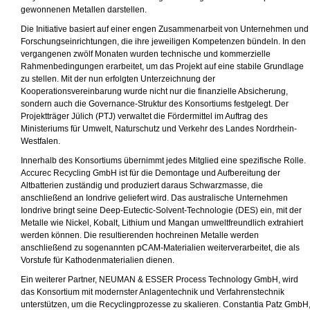
gewonnenen Metallen darstellen.
Die Initiative basiert auf einer engen Zusammenarbeit von Unternehmen und
Forschungseinrichtungen, die ihre jeweiligen Kompetenzen bündeln. In den
vergangenen zwölf Monaten wurden technische und kommerzielle
Rahmenbedingungen erarbeitet, um das Projekt auf eine stabile Grundlage
zu stellen. Mit der nun erfolgten Unterzeichnung der
Kooperationsvereinbarung wurde nicht nur die finanzielle Absicherung,
sondern auch die Governance-Struktur des Konsortiums festgelegt. Der
Projektträger Jülich (PTJ) verwaltet die Fördermittel im Auftrag des
Ministeriums für Umwelt, Naturschutz und Verkehr des Landes Nordrhein-
Westfalen.
Innerhalb des Konsortiums übernimmt jedes Mitglied eine spezifische Rolle.
Accurec Recycling GmbH ist für die Demontage und Aufbereitung der
Altbatterien zuständig und produziert daraus Schwarzmasse, die
anschließend an Iondrive geliefert wird. Das australische Unternehmen
Iondrive bringt seine Deep-Eutectic-Solvent-Technologie (DES) ein, mit der
Metalle wie Nickel, Kobalt, Lithium und Mangan umweltfreundlich extrahiert
werden können. Die resultierenden hochreinen Metalle werden
anschließend zu sogenannten pCAM-Materialien weiterverarbeitet, die als
Vorstufe für Kathodenmaterialien dienen.
Ein weiterer Partner, NEUMAN & ESSER Process Technology GmbH, wird
das Konsortium mit modernster Anlagentechnik und Verfahrenstechnik
unterstützen, um die Recyclingprozesse zu skalieren. Constantia Patz GmbH