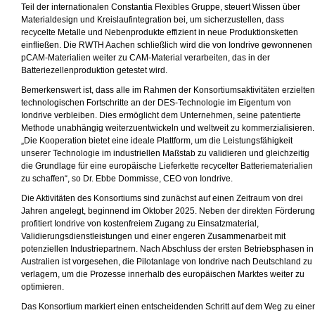
Teil der internationalen Constantia Flexibles Gruppe, steuert Wissen über
Materialdesign und Kreislaufintegration bei, um sicherzustellen, dass
recycelte Metalle und Nebenprodukte effizient in neue Produktionsketten
einfließen. Die RWTH Aachen schließlich wird die von Iondrive gewonnenen
pCAM-Materialien weiter zu CAM-Material verarbeiten, das in der
Batteriezellenproduktion getestet wird.
Bemerkenswert ist, dass alle im Rahmen der Konsortiumsaktivitäten erzielten
technologischen Fortschritte an der DES-Technologie im Eigentum von
Iondrive verbleiben. Dies ermöglicht dem Unternehmen, seine patentierte
Methode unabhängig weiterzuentwickeln und weltweit zu kommerzialisieren.
„Die Kooperation bietet eine ideale Plattform, um die Leistungsfähigkeit
unserer Technologie im industriellen Maßstab zu validieren und gleichzeitig
die Grundlage für eine europäische Lieferkette recycelter Batteriematerialien
zu schaffen“, so Dr. Ebbe Dommisse, CEO von Iondrive.
Die Aktivitäten des Konsortiums sind zunächst auf einen Zeitraum von drei
Jahren angelegt, beginnend im Oktober 2025. Neben der direkten Förderung
profitiert Iondrive von kostenfreiem Zugang zu Einsatzmaterial,
Validierungsdienstleistungen und einer engeren Zusammenarbeit mit
potenziellen Industriepartnern. Nach Abschluss der ersten Betriebsphasen in
Australien ist vorgesehen, die Pilotanlage von Iondrive nach Deutschland zu
verlagern, um die Prozesse innerhalb des europäischen Marktes weiter zu
optimieren.
Das Konsortium markiert einen entscheidenden Schritt auf dem Weg zu einer