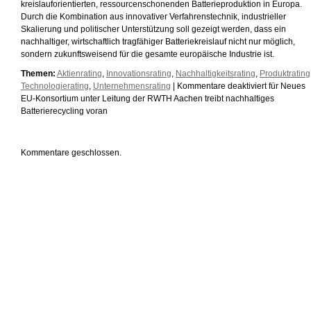
kreislauforientierten, ressourcenschonenden Batterieproduktion in Europa.
Durch die Kombination aus innovativer Verfahrenstechnik, industrieller
Skalierung und politischer Unterstützung soll gezeigt werden, dass ein
nachhaltiger, wirtschaftlich tragfähiger Batteriekreislauf nicht nur möglich,
sondern zukunftsweisend für die gesamte europäische Industrie ist.
Themen:
Aktienrating
,
Innovationsrating
,
Nachhaltigkeitsrating
,
Produktrating
Technologierating
,
Unternehmensrating
|
Kommentare deaktiviert
für Neues
EU-Konsortium unter Leitung der RWTH Aachen treibt nachhaltiges
Batterierecycling voran
Kommentare geschlossen.