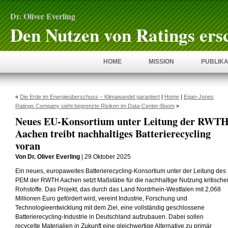
Dr. Oliver Everling
Den Nutzen von Ratings ers
HOME
MISSION
PUBLIKA
«
Die Erde im Energieüberschuss – Klimawandel garantiert
|
Home
|
Egan-Jones
Ratings Company sieht begrenzte Risiken im Data-Center-Boom
»
Neues EU-Konsortium unter Leitung der RWT
Aachen treibt nachhaltiges Batterierecycling
voran
Von Dr. Oliver Everling
| 29.Oktober 2025
Ein neues, europaweites Batterierecycling-Konsortium unter der Leitung des
PEM der RWTH Aachen setzt Maßstäbe für die nachhaltige Nutzung kritische
Rohstoffe. Das Projekt, das durch das Land Nordrhein-Westfalen mit 2,068
Millionen Euro gefördert wird, vereint Industrie, Forschung und
Technologieentwicklung mit dem Ziel, eine vollständig geschlossene
Batterierecycling-Industrie in Deutschland aufzubauen. Dabei sollen
recycelte Materialien in Zukunft eine gleichwertige Alternative zu primär