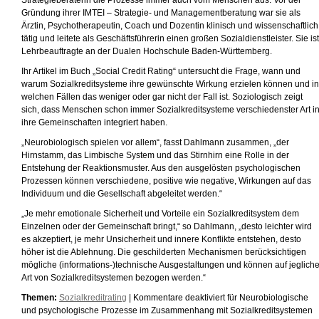
Strategieberaterin die Prozesse immer auch vom Menschen aus. Vor der
Gründung ihrer IMTEI – Strategie- und Managementberatung war sie als
Ärztin, Psychotherapeutin, Coach und Dozentin klinisch und wissenschaftlich
tätig und leitete als Geschäftsführerin einen großen Sozialdienstleister. Sie ist
Lehrbeauftragte an der Dualen Hochschule Baden-Württemberg.
Ihr Artikel im Buch „Social Credit Rating“ untersucht die Frage, wann und
warum Sozialkreditsysteme ihre gewünschte Wirkung erzielen können und in
welchen Fällen das weniger oder gar nicht der Fall ist. Soziologisch zeigt
sich, dass Menschen schon immer Sozialkreditsysteme verschiedenster Art i
ihre Gemeinschaften integriert haben.
„Neurobiologisch spielen vor allem“, fasst Dahlmann zusammen, „der
Hirnstamm, das Limbische System und das Stirnhirn eine Rolle in der
Entstehung der Reaktionsmuster. Aus den ausgelösten psychologischen
Prozessen können verschiedene, positive wie negative, Wirkungen auf das
Individuum und die Gesellschaft abgeleitet werden.“
„Je mehr emotionale Sicherheit und Vorteile ein Sozialkreditsystem dem
Einzelnen oder der Gemeinschaft bringt,“ so Dahlmann, „desto leichter wird
es akzeptiert, je mehr Unsicherheit und innere Konflikte entstehen, desto
höher ist die Ablehnung. Die geschilderten Mechanismen berücksichtigen
mögliche (informations-)technische Ausgestaltungen und können auf jeglich
Art von Sozialkreditsystemen bezogen werden.“
Themen:
Sozialkreditrating
|
Kommentare deaktiviert
für Neurobiologische
und psychologische Prozesse im Zusammenhang mit Sozialkreditsystemen