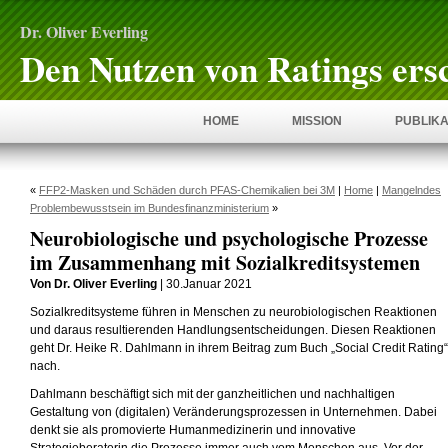
Dr. Oliver Everling
Den Nutzen von Ratings ers
HOME
MISSION
PUBLIKA
«
FFP2-Masken und Schäden durch PFAS-Chemikalien bei 3M
|
Home
|
Mangelndes
Problembewusstsein im Bundesfinanzministerium
»
Neurobiologische und psychologische Prozesse
im Zusammenhang mit Sozialkreditsystemen
Von Dr. Oliver Everling
| 30.Januar 2021
Sozialkreditsysteme führen in Menschen zu neurobiologischen Reaktionen
und daraus resultierenden Handlungsentscheidungen. Diesen Reaktionen
geht Dr. Heike R. Dahlmann in ihrem Beitrag zum Buch „Social Credit Rating“
nach.
Dahlmann beschäftigt sich mit der ganzheitlichen und nachhaltigen
Gestaltung von (digitalen) Veränderungsprozessen in Unternehmen. Dabei
denkt sie als promovierte Humanmedizinerin und innovative