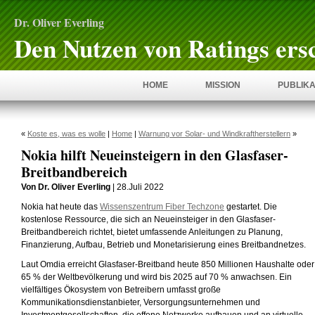
Dr. Oliver Everling
Den Nutzen von Ratings ers
HOME
MISSION
PUBLIKA
«
Koste es, was es wolle
|
Home
|
Warnung vor Solar- und Windkraftherstellern
»
Nokia hilft Neueinsteigern in den Glasfaser-
Breitbandbereich
Von Dr. Oliver Everling
| 28.Juli 2022
Nokia hat heute das
Wissenszentrum Fiber Techzone
gestartet. Die
kostenlose Ressource, die sich an Neueinsteiger in den Glasfaser-
Breitbandbereich richtet, bietet umfassende Anleitungen zu Planung,
Finanzierung, Aufbau, Betrieb und Monetarisierung eines Breitbandnetzes.
Laut Omdia erreicht Glasfaser-Breitband heute 850 Millionen Haushalte oder
65 % der Weltbevölkerung und wird bis 2025 auf 70 % anwachsen. Ein
vielfältiges Ökosystem von Betreibern umfasst große
Kommunikationsdienstanbieter, Versorgungsunternehmen und