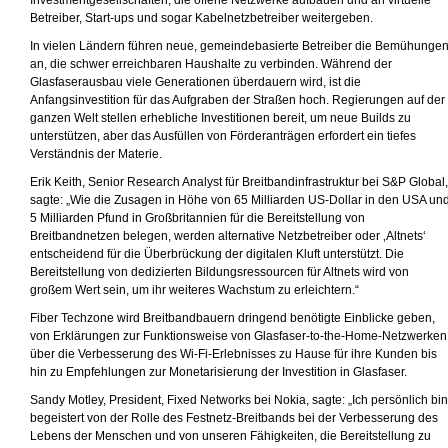
Investmentgesellschaften, die offene Netzwerke aufbauen und an virtuelle
Betreiber, Start-ups und sogar Kabelnetzbetreiber weitergeben.
In vielen Ländern führen neue, gemeindebasierte Betreiber die Bemühunge
an, die schwer erreichbaren Haushalte zu verbinden. Während der
Glasfaserausbau viele Generationen überdauern wird, ist die
Anfangsinvestition für das Aufgraben der Straßen hoch. Regierungen auf der
ganzen Welt stellen erhebliche Investitionen bereit, um neue Builds zu
unterstützen, aber das Ausfüllen von Förderanträgen erfordert ein tiefes
Verständnis der Materie.
Erik Keith, Senior Research Analyst für Breitbandinfrastruktur bei S&P Global,
sagte: „Wie die Zusagen in Höhe von 65 Milliarden US-Dollar in den USA un
5 Milliarden Pfund in Großbritannien für die Bereitstellung von
Breitbandnetzen belegen, werden alternative Netzbetreiber oder ‚Altnets‘
entscheidend für die Überbrückung der digitalen Kluft unterstützt. Die
Bereitstellung von dedizierten Bildungsressourcen für Altnets wird von
großem Wert sein, um ihr weiteres Wachstum zu erleichtern.“
Fiber Techzone wird Breitbandbauern dringend benötigte Einblicke geben,
von Erklärungen zur Funktionsweise von Glasfaser-to-the-Home-Netzwerken
über die Verbesserung des Wi-Fi-Erlebnisses zu Hause für ihre Kunden bis
hin zu Empfehlungen zur Monetarisierung der Investition in Glasfaser.
Sandy Motley, President, Fixed Networks bei Nokia, sagte: „Ich persönlich bin
begeistert von der Rolle des Festnetz-Breitbands bei der Verbesserung des
Lebens der Menschen und von unseren Fähigkeiten, die Bereitstellung zu