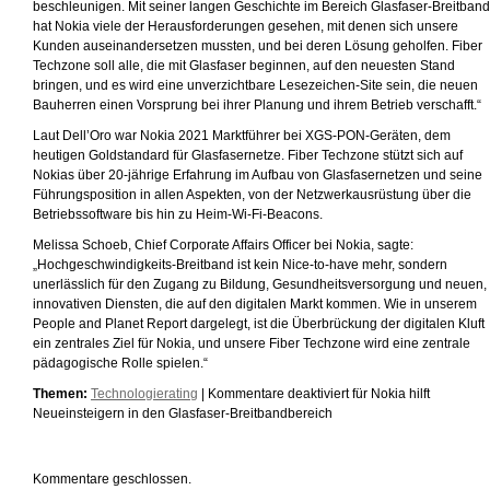
beschleunigen. Mit seiner langen Geschichte im Bereich Glasfaser-Breitband
hat Nokia viele der Herausforderungen gesehen, mit denen sich unsere
Kunden auseinandersetzen mussten, und bei deren Lösung geholfen. Fiber
Techzone soll alle, die mit Glasfaser beginnen, auf den neuesten Stand
bringen, und es wird eine unverzichtbare Lesezeichen-Site sein, die neuen
Bauherren einen Vorsprung bei ihrer Planung und ihrem Betrieb verschafft.“
Laut Dell’Oro war Nokia 2021 Marktführer bei XGS-PON-Geräten, dem
heutigen Goldstandard für Glasfasernetze. Fiber Techzone stützt sich auf
Nokias über 20-jährige Erfahrung im Aufbau von Glasfasernetzen und seine
Führungsposition in allen Aspekten, von der Netzwerkausrüstung über die
Betriebssoftware bis hin zu Heim-Wi-Fi-Beacons.
Melissa Schoeb, Chief Corporate Affairs Officer bei Nokia, sagte:
„Hochgeschwindigkeits-Breitband ist kein Nice-to-have mehr, sondern
unerlässlich für den Zugang zu Bildung, Gesundheitsversorgung und neuen,
innovativen Diensten, die auf den digitalen Markt kommen. Wie in unserem
People and Planet Report dargelegt, ist die Überbrückung der digitalen Kluft
ein zentrales Ziel für Nokia, und unsere Fiber Techzone wird eine zentrale
pädagogische Rolle spielen.“
Themen:
Technologierating
|
Kommentare deaktiviert
für Nokia hilft
Neueinsteigern in den Glasfaser-Breitbandbereich
Kommentare geschlossen.