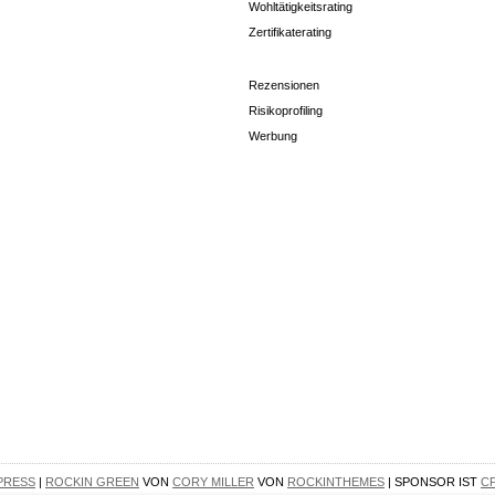
Wohltätigkeitsrating
Zertifikaterating
Rezensionen
Risikoprofiling
Werbung
PRESS
|
ROCKIN GREEN
VON
CORY MILLER
VON
ROCKINTHEMES
| SPONSOR IST
C