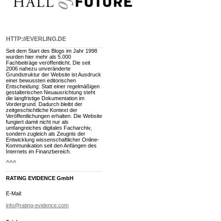
HTTP://EVERLING.DE
Seit dem Start des Blogs im Jahr 1998
wurden hier mehr als 5.000
Fachbeiträge veröffentlicht. Die seit
2006 nahezu unveränderte
Grundstruktur der Website ist Ausdruck
einer bewussten editorischen
Entscheidung: Statt einer regelmäßigen
gestalterischen Neuausrichtung steht
die langfristige Dokumentation im
Vordergrund. Dadurch bleibt der
zeitgeschichtliche Kontext der
Veröffentlichungen erhalten. Die Website
fungiert damit nicht nur als
umfangreiches digitales Facharchiv,
sondern zugleich als Zeugnis der
Entwicklung wissenschaftlicher Online-
Kommunikation seit den Anfängen des
Internets im Finanzbereich.
^^^
RATING EVIDENCE GmbH
E-Mail:
info@rating-evidence.com