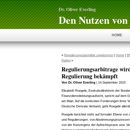
Dr. Oliver Everling
Den Nutzen von 
HOME
«
Regulierungsdampflok ungebremst
|
Home
|
BN
Rating
»
Regulierungsarbitrage wir
Regulierung bekämpft
Von Dr. Oliver Everling
| 14.September 2015
Elisabeth Roegele, Exekutivdiirektorin der Bunde
Finanzdienstleistungsaufsicht, spricht auf dem 
am Main. Auf die konkreten Forderungen ihres 
Deutsche Derivate Verband, geht Roegele allerd
Roegele berichtet mehr auf formaler Ebene von
und Regulierungen. von Abstimmungsprozessen, 
von der Konvergenz der Aufsichtspraxis usw. Ve