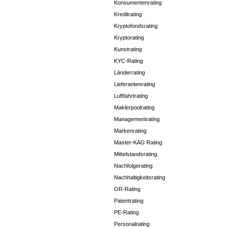
Konsumentenrating
Kreditrating
Kryptofondsrating
Kryptorating
Kunstrating
KYC-Rating
Länderrating
Lieferantenrating
Luftfahrtrating
Maklerpoolrating
Managementrating
Markenrating
Master-KAG Rating
Mittelstandsrating
Nachfolgerating
Nachhaltigkeitsrating
OR-Rating
Patentrating
PE-Rating
Personalrating