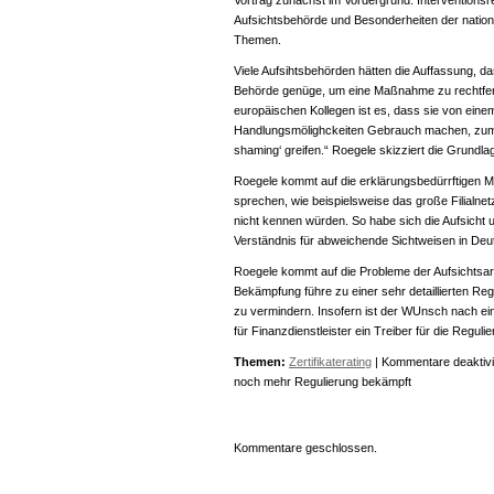
Vortrag zunächst im Vordergrund. Interventionsre
Aufsichtsbehörde und Besonderheiten der nation
Themen.
Viele Aufsihtsbehörden hätten die Auffassung, d
Behörde genüge, um eine Maßnahme zu rechtfert
europäischen Kollegen ist es, dass sie von eine
Handlungsmölighckeiten Gebrauch machen, zum B
shaming‘ greifen.“ Roegele skizziert die Grundl
Roegele kommt auf die erklärungsbedürrftigen M
sprechen, wie beispielsweise das große Filialne
nicht kennen würden. So habe sich die Aufsicht
Verständnis für abweichende Sichtweisen in Deu
Roegele kommt auf die Probleme der Aufsichtsar
Bekämpfung führe zu einer sehr detaillierten R
zu vermindern. Insofern ist der WUnsch nach e
für Finanzdienstleister ein Treiber für die Regulie
Themen:
Zertifikaterating
|
Kommentare deaktivi
noch mehr Regulierung bekämpft
Kommentare geschlossen.