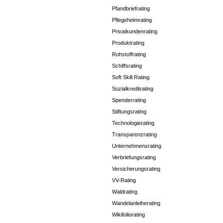
Pfandbriefrating
Pflegeheimrating
Privatkundenrating
Produktrating
Rohstoffrating
Schiffsrating
Soft Skill Rating
Sozialkreditrating
Spenderrating
Stiftungsrating
Technologierating
Transparenzrating
Unternehmensrating
Verbriefungsrating
Versicherungsrating
VV-Rating
Waldrating
Wandelanleiherating
Wikifoliorating