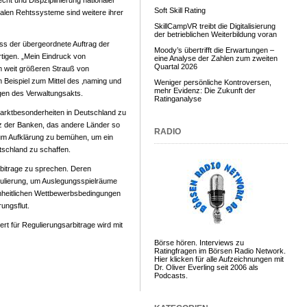
cht und Dispziplinierung nationaler
Soft Skill Rating
alen Rehtssysteme sind weitere ihrer
SkillCampVR treibt die Digitalisierung
der betrieblichen Weiterbildung voran
ass der übergeordnete Auftrag der
Moody’s übertrifft die Erwartungen –
igen. „Mein Eindruck von
eine Analyse der Zahlen zum zweiten
Quartal 2026
m weit größeren Strauß von
eispiel zum Mittel des ‚naming und
Weniger persönliche Kontroversen,
mehr Evidenz: Die Zukunft der
agen des Verwaltungsakts.
Ratinganalyse
arktbesonderheiten in Deutschland zu
tz der Banken, das andere Länder so
RADIO
 um Aufklärung zu bemühen, um ein
tschland zu schaffen.
bitrage zu sprechen. Deren
egulierung, um Auslegungsspielräume
inheitlichen Wettbewerbsbedingungen
rungsflut.
ert
für Regulierungsarbitrage wird mit
Börse hören. Interviews zu
Ratingfragen im Börsen Radio Network.
Hier klicken für alle Aufzeichnungen mit
Dr. Oliver Everling seit 2006 als
Podcasts.