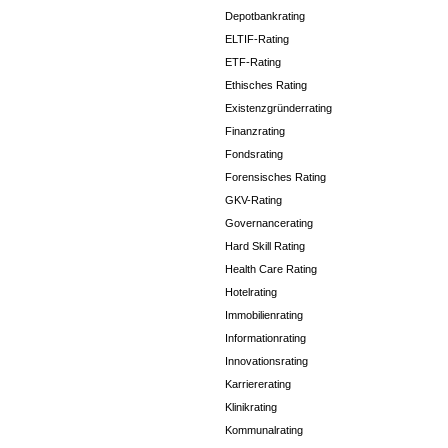
Depotbankrating
ELTIF-Rating
ETF-Rating
Ethisches Rating
Existenzgründerrating
Finanzrating
Fondsrating
Forensisches Rating
GKV-Rating
Governancerating
Hard Skill Rating
Health Care Rating
Hotelrating
Immobilienrating
Informationrating
Innovationsrating
Karriererating
Klinikrating
Kommunalrating