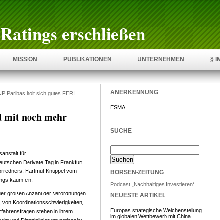
Ratings erschließen
MISSION
PUBLIKATIONEN
UNTERNEHMEN
§ 
ANERKENNUNG
P Paribas holt sich gutes FERI
ESMA
d mit noch mehr
SUCHE
sanstalt für
Deutschen Derivate Tag in Frankfurt
Vorredners, Hartmut Knüppel vom
BÖRSEN-ZEITUNG
ings kaum ein.
Podcast „Nachhaltiges Investieren“
 der großen Anzahl der Verordnungen
NEUESTE ARTIKEL
von Koordinationsschwierigkeiten,
Europas strategische Weichenstellung
rfahrensfragen stehen in ihrem
im globalen Wettbewerb mit China