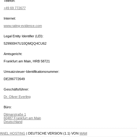
Telefon:
+49 69 772677
Internet:
www.rating-evidence.com
Legal Entity Identifier (LEI):
529900H7U10QMQQ4CU62
Amtsgericht:
Frankfurt am Main, HRB 58721
Umsatzsteuer-Identifikationsnummer:
DE286772649
Geschäftsführer:
Dr. Oliver Everling
Büro:
Ditmarstraße 1
60487 Frankfurt am Main
Deutschland
PANEL HOSTING
| DEUTSCHE VERSION (1.1) VON
MAM