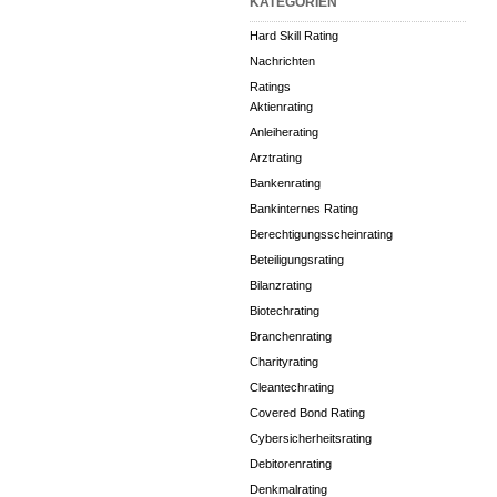
KATEGORIEN
Hard Skill Rating
Nachrichten
Ratings
Aktienrating
Anleiherating
Arztrating
Bankenrating
Bankinternes Rating
Berechtigungsscheinrating
Beteiligungsrating
Bilanzrating
Biotechrating
Branchenrating
Charityrating
Cleantechrating
Covered Bond Rating
Cybersicherheitsrating
Debitorenrating
Denkmalrating