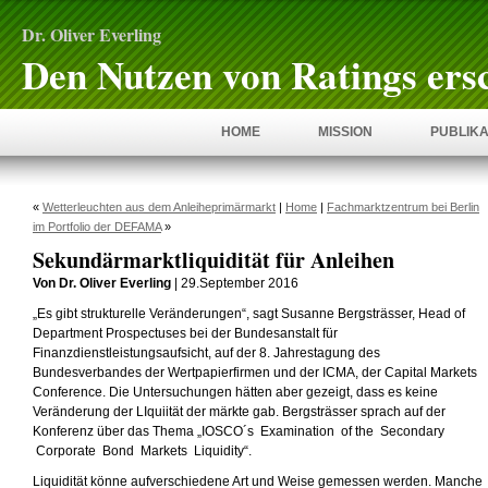
Dr. Oliver Everling
Den Nutzen von Ratings ers
HOME
MISSION
PUBLIKA
«
Wetterleuchten aus dem Anleiheprimärmarkt
|
Home
|
Fachmarktzentrum bei Berlin
im Portfolio der DEFAMA
»
Sekundärmarktliquidität für Anleihen
Von Dr. Oliver Everling
| 29.September 2016
„Es gibt strukturelle Veränderungen“, sagt Susanne Bergsträsser, Head of
Department Prospectuses bei der Bundesanstalt für
Finanzdienstleistungsaufsicht, auf der 8. Jahrestagung des
Bundesverbandes der Wertpapierfirmen und der ICMA, der Capital Markets
Conference. Die Untersuchungen hätten aber gezeigt, dass es keine
Veränderung der LIquiität der märkte gab. Bergsträsser sprach auf der
Konferenz über das Thema „IOSCO´s Examination of the Secondary
Corporate Bond Markets Liquidity“.
Liquidität könne aufverschiedene Art und Weise gemessen werden. Manche