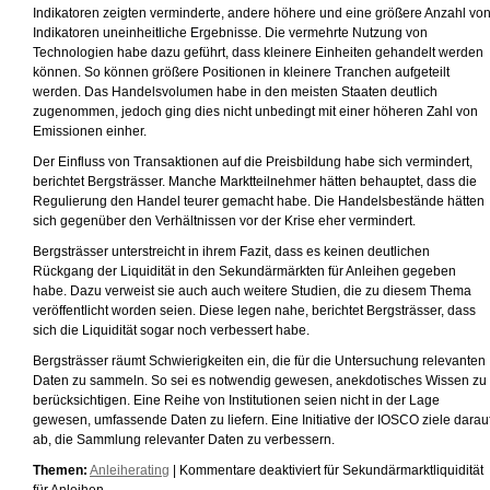
Indikatoren zeigten verminderte, andere höhere und eine größere Anzahl vo
Indikatoren uneinheitliche Ergebnisse. Die vermehrte Nutzung von
Technologien habe dazu geführt, dass kleinere Einheiten gehandelt werden
können. So können größere Positionen in kleinere Tranchen aufgeteilt
werden. Das Handelsvolumen habe in den meisten Staaten deutlich
zugenommen, jedoch ging dies nicht unbedingt mit einer höheren Zahl von
Emissionen einher.
Der Einfluss von Transaktionen auf die Preisbildung habe sich vermindert,
berichtet Bergsträsser. Manche Marktteilnehmer hätten behauptet, dass die
Regulierung den Handel teurer gemacht habe. Die Handelsbestände hätten
sich gegenüber den Verhältnissen vor der Krise eher vermindert.
Bergsträsser unterstreicht in ihrem Fazit, dass es keinen deutlichen
Rückgang der Liquidität in den Sekundärmärkten für Anleihen gegeben
habe. Dazu verweist sie auch auch weitere Studien, die zu diesem Thema
veröffentlicht worden seien. Diese legen nahe, berichtet Bergsträsser, dass
sich die Liquidität sogar noch verbessert habe.
Bergsträsser räumt Schwierigkeiten ein, die für die Untersuchung relevanten
Daten zu sammeln. So sei es notwendig gewesen, anekdotisches Wissen zu
berücksichtigen. Eine Reihe von Institutionen seien nicht in der Lage
gewesen, umfassende Daten zu liefern. Eine Initiative der IOSCO ziele darau
ab, die Sammlung relevanter Daten zu verbessern.
Themen:
Anleiherating
|
Kommentare deaktiviert
für Sekundärmarktliquidität