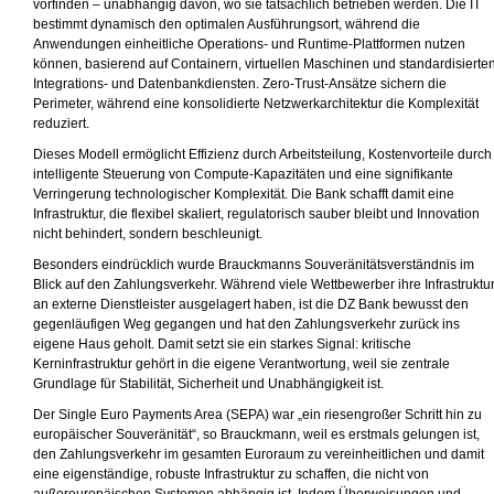
vorfinden – unabhängig davon, wo sie tatsächlich betrieben werden. Die IT
bestimmt dynamisch den optimalen Ausführungsort, während die
Anwendungen einheitliche Operations- und Runtime-Plattformen nutzen
können, basierend auf Containern, virtuellen Maschinen und standardisierte
Integrations- und Datenbankdiensten. Zero-Trust-Ansätze sichern die
Perimeter, während eine konsolidierte Netzwerkarchitektur die Komplexität
reduziert.
Dieses Modell ermöglicht Effizienz durch Arbeitsteilung, Kostenvorteile durch
intelligente Steuerung von Compute-Kapazitäten und eine signifikante
Verringerung technologischer Komplexität. Die Bank schafft damit eine
Infrastruktur, die flexibel skaliert, regulatorisch sauber bleibt und Innovation
nicht behindert, sondern beschleunigt.
Besonders eindrücklich wurde Brauckmanns Souveränitätsverständnis im
Blick auf den Zahlungsverkehr. Während viele Wettbewerber ihre Infrastruktu
an externe Dienstleister ausgelagert haben, ist die DZ Bank bewusst den
gegenläufigen Weg gegangen und hat den Zahlungsverkehr zurück ins
eigene Haus geholt. Damit setzt sie ein starkes Signal: kritische
Kerninfrastruktur gehört in die eigene Verantwortung, weil sie zentrale
Grundlage für Stabilität, Sicherheit und Unabhängigkeit ist.
Der Single Euro Payments Area (SEPA) war „ein riesengroßer Schritt hin zu
europäischer Souveränität“, so Brauckmann, weil es erstmals gelungen ist,
den Zahlungsverkehr im gesamten Euroraum zu vereinheitlichen und damit
eine eigenständige, robuste Infrastruktur zu schaffen, die nicht von