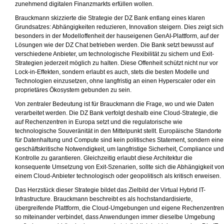
zunehmend digitalen Finanzmarkts erfüllen wollen.
Brauckmann skizzierte die Strategie der DZ Bank entlang eines klaren
Grundsatzes: Abhängigkeiten reduzieren, Innovation steigern. Dies zeigt sich
besonders in der Modelloffenheit der hauseigenen GenAI-Plattform, auf der
Lösungen wie der DZ Chat betrieben werden. Die Bank setzt bewusst auf
verschiedene Anbieter, um technologische Flexibilität zu sichern und Exit-
Strategien jederzeit möglich zu halten. Diese Offenheit schützt nicht nur vor
Lock-in-Effekten, sondern erlaubt es auch, stets die besten Modelle und
Technologien einzusetzen, ohne langfristig an einen Hyperscaler oder ein
proprietäres Ökosystem gebunden zu sein.
Von zentraler Bedeutung ist für Brauckmann die Frage, wo und wie Daten
verarbeitet werden. Die DZ Bank verfolgt deshalb eine Cloud-Strategie, die
auf Rechenzentren in Europa setzt und die regulatorische wie
technologische Souveränität in den Mittelpunkt stellt. Europäische Standorte
für Datenhaltung und Compute sind kein politisches Statement, sondern eine
geschäftskritische Notwendigkeit, um langfristige Sicherheit, Compliance und
Kontrolle zu garantieren. Gleichzeitig erlaubt diese Architektur die
konsequente Umsetzung von Exit-Szenarien, sollte sich die Abhängigkeit vo
einem Cloud-Anbieter technologisch oder geopolitisch als kritisch erweisen.
Das Herzstück dieser Strategie bildet das Zielbild der Virtual Hybrid IT-
Infrastructure. Brauckmann beschreibt es als hochstandardisierte,
übergreifende Plattform, die Cloud-Umgebungen und eigene Rechenzentren
so miteinander verbindet, dass Anwendungen immer dieselbe Umgebung