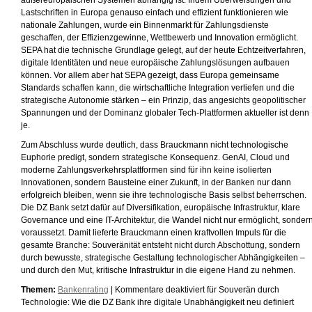
außereuropäischen Systemen abhängig ist. Indem Überweisungen und
Lastschriften in Europa genauso einfach und effizient funktionieren wie
nationale Zahlungen, wurde ein Binnenmarkt für Zahlungsdienste
geschaffen, der Effizienzgewinne, Wettbewerb und Innovation ermöglicht.
SEPA hat die technische Grundlage gelegt, auf der heute Echtzeitverfahren,
digitale Identitäten und neue europäische Zahlungslösungen aufbauen
können. Vor allem aber hat SEPA gezeigt, dass Europa gemeinsame
Standards schaffen kann, die wirtschaftliche Integration vertiefen und die
strategische Autonomie stärken – ein Prinzip, das angesichts geopolitischer
Spannungen und der Dominanz globaler Tech-Plattformen aktueller ist denn
je.
Zum Abschluss wurde deutlich, dass Brauckmann nicht technologische
Euphorie predigt, sondern strategische Konsequenz. GenAI, Cloud und
moderne Zahlungsverkehrsplattformen sind für ihn keine isolierten
Innovationen, sondern Bausteine einer Zukunft, in der Banken nur dann
erfolgreich bleiben, wenn sie ihre technologische Basis selbst beherrschen.
Die DZ Bank setzt dafür auf Diversifikation, europäische Infrastruktur, klare
Governance und eine IT-Architektur, die Wandel nicht nur ermöglicht, sonder
voraussetzt. Damit lieferte Brauckmann einen kraftvollen Impuls für die
gesamte Branche: Souveränität entsteht nicht durch Abschottung, sondern
durch bewusste, strategische Gestaltung technologischer Abhängigkeiten –
und durch den Mut, kritische Infrastruktur in die eigene Hand zu nehmen.
Themen:
Bankenrating
|
Kommentare deaktiviert
für Souverän durch
Technologie: Wie die DZ Bank ihre digitale Unabhängigkeit neu definiert