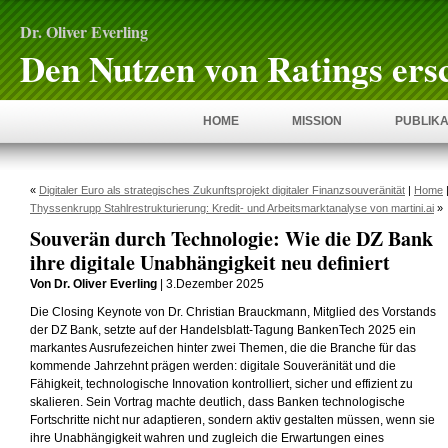
Dr. Oliver Everling
Den Nutzen von Ratings ers
HOME
MISSION
PUBLIKA
«
Digitaler Euro als strategisches Zukunftsprojekt digitaler Finanzsouveränität
|
Home
Thyssenkrupp Stahlrestrukturierung: Kredit- und Arbeitsmarktanalyse von martini.ai
»
Souverän durch Technologie: Wie die DZ Bank
ihre digitale Unabhängigkeit neu definiert
Von Dr. Oliver Everling
| 3.Dezember 2025
Die Closing Keynote von Dr. Christian Brauckmann, Mitglied des Vorstands
der DZ Bank, setzte auf der Handelsblatt-Tagung BankenTech 2025 ein
markantes Ausrufezeichen hinter zwei Themen, die die Branche für das
kommende Jahrzehnt prägen werden: digitale Souveränität und die
Fähigkeit, technologische Innovation kontrolliert, sicher und effizient zu
skalieren. Sein Vortrag machte deutlich, dass Banken technologische
Fortschritte nicht nur adaptieren, sondern aktiv gestalten müssen, wenn sie
ihre Unabhängigkeit wahren und zugleich die Erwartungen eines