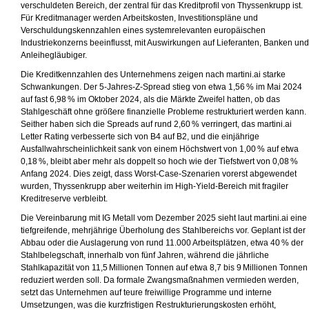
verschuldeten Bereich, der zentral für das Kreditprofil von Thyssenkrupp ist.
Für Kreditmanager werden Arbeitskosten, Investitionspläne und
Verschuldungskennzahlen eines systemrelevanten europäischen
Industriekonzerns beeinflusst, mit Auswirkungen auf Lieferanten, Banken und
Anleihegläubiger.
Die Kreditkennzahlen des Unternehmens zeigen nach martini.ai starke
Schwankungen. Der 5‑Jahres-Z‑Spread stieg von etwa 1,56 % im Mai 2024
auf fast 6,98 % im Oktober 2024, als die Märkte Zweifel hatten, ob das
Stahlgeschäft ohne größere finanzielle Probleme restrukturiert werden kann.
Seither haben sich die Spreads auf rund 2,60 % verringert, das martini.ai
Letter Rating verbesserte sich von B4 auf B2, und die einjährige
Ausfallwahrscheinlichkeit sank von einem Höchstwert von 1,00 % auf etwa
0,18 %, bleibt aber mehr als doppelt so hoch wie der Tiefstwert von 0,08 %
Anfang 2024. Dies zeigt, dass Worst-Case-Szenarien vorerst abgewendet
wurden, Thyssenkrupp aber weiterhin im High-Yield-Bereich mit fragiler
Kreditreserve verbleibt.
Die Vereinbarung mit IG Metall vom Dezember 2025 sieht laut martini.ai eine
tiefgreifende, mehrjährige Überholung des Stahlbereichs vor. Geplant ist der
Abbau oder die Auslagerung von rund 11.000 Arbeitsplätzen, etwa 40 % der
Stahlbelegschaft, innerhalb von fünf Jahren, während die jährliche
Stahlkapazität von 11,5 Millionen Tonnen auf etwa 8,7 bis 9 Millionen Tonnen
reduziert werden soll. Da formale Zwangsmaßnahmen vermieden werden,
setzt das Unternehmen auf teure freiwillige Programme und interne
Umsetzungen, was die kurzfristigen Restrukturierungskosten erhöht,