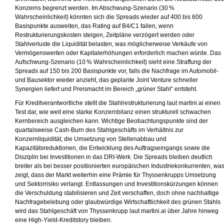
Konzerns begrenzt werden. Im Abschwung-Szenario (30 %
Wahrscheinlichkeit) könnten sich die Spreads wieder auf 400 bis 600
Basispunkte ausweiten, das Rating auf B4/C1 fallen, wenn
Restrukturierungskosten steigen, Zeitpläne verzögert werden oder
Stahlverluste die Liquidität belasten, was möglicherweise Verkäufe von
Vermögenswerten oder Kapitalerhöhungen erforderlich machen würde. Das
Aufschwung-Szenario (10 % Wahrscheinlichkeit) sieht eine Straffung der
Spreads auf 150 bis 200 Basispunkte vor, falls die Nachfrage im Automobil-
und Bausektor wieder anzieht, das geplante Joint Venture schneller
Synergien liefert und Preismacht im Bereich „grüner Stahl“ entsteht.
Für Kreditverantwortliche stellt die Stahlrestrukturierung laut martini.ai einen
Test dar, wie weit eine starke Konzernbilanz einen strukturell schwachen
Kernbereich ausgleichen kann. Wichtige Beobachtungspunkte sind der
quartalsweise Cash-Burn des Stahlgeschäfts im Verhältnis zur
Konzernliquidität, die Umsetzung von Stellenabbau und
Kapazitätsreduktionen, die Entwicklung des Auftragseingangs sowie die
Disziplin bei Investitionen in das DRI-Werk. Die Spreads bleiben deutlich
breiter als bei besser positionierten europäischen Industriekonkurrenten, wa
zeigt, dass der Markt weiterhin eine Prämie für Thyssenkrupps Umsetzung
und Sektorrisiko verlangt. Entlassungen und Investitionskürzungen können
die Verschuldung stabilisieren und Zeit verschaffen, doch ohne nachhaltige
Nachfragebelebung oder glaubwürdige Wirtschaftlichkeit des grünen Stahls
wird das Stahlgeschäft von Thyssenkrupp laut martini.ai über Jahre hinweg
eine High-Yield-Kreditstory bleiben.