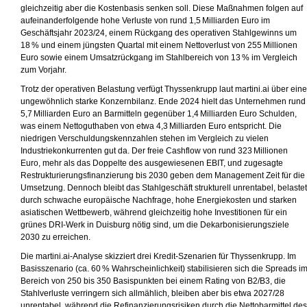
gleichzeitig aber die Kostenbasis senken soll. Diese Maßnahmen folgen auf
aufeinanderfolgende hohe Verluste von rund 1,5 Milliarden Euro im
Geschäftsjahr 2023/24, einem Rückgang des operativen Stahlgewinns um
18 % und einem jüngsten Quartal mit einem Nettoverlust von 255 Millionen
Euro sowie einem Umsatzrückgang im Stahlbereich von 13 % im Vergleich
zum Vorjahr.
Trotz der operativen Belastung verfügt Thyssenkrupp laut martini.ai über eine
ungewöhnlich starke Konzernbilanz. Ende 2024 hielt das Unternehmen rund
5,7 Milliarden Euro an Barmitteln gegenüber 1,4 Milliarden Euro Schulden,
was einem Nettoguthaben von etwa 4,3 Milliarden Euro entspricht. Die
niedrigen Verschuldungskennzahlen stehen im Vergleich zu vielen
Industriekonkurrenten gut da. Der freie Cashflow von rund 323 Millionen
Euro, mehr als das Doppelte des ausgewiesenen EBIT, und zugesagte
Restrukturierungsfinanzierung bis 2030 geben dem Management Zeit für die
Umsetzung. Dennoch bleibt das Stahlgeschäft strukturell unrentabel, belastet
durch schwache europäische Nachfrage, hohe Energiekosten und starken
asiatischen Wettbewerb, während gleichzeitig hohe Investitionen für ein
grünes DRI-Werk in Duisburg nötig sind, um die Dekarbonisierungsziele
2030 zu erreichen.
Die martini.ai-Analyse skizziert drei Kredit-Szenarien für Thyssenkrupp. Im
Basisszenario (ca. 60 % Wahrscheinlichkeit) stabilisieren sich die Spreads i
Bereich von 250 bis 350 Basispunkten bei einem Rating von B2/B3, die
Stahlverluste verringern sich allmählich, bleiben aber bis etwa 2027/28
unrentabel, während die Refinanzierungsrisiken durch die Nettobarmittel des