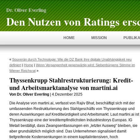
Dr. Oliver Everling
Den Nutzen von Ratings ers
HOME
MISSION
PUBLIKA
«
Souverän durch Technologie: Wie die DZ Bank ihre digitale Unabhängigkeit neu
definiert
|
Home
|
Wenn Vergangenheit gegenwärtig wird: Siebenbürgens Stimme im
Wiener Reichsrat
»
Thyssenkrupp Stahlrestrukturierung: Kredit-
und Arbeitsmarktanalyse von martini.ai
Von Dr. Oliver Everling
| 4.Dezember 2025
Die Analyse von martini.ai, verfasst von Rajiv Bhat, beschäftigt sich mit der
umfassenden Restrukturierung des Stahlgeschäfts von Thyssenkrupp und
deren Auswirkungen auf Kreditwürdigkeit und Arbeitsmarkt. Laut martini.ai ist
Thyssenkrupp eine der kreditempfindlichsten Industriestorys Europas. IG
Metall bestätigt, dass Zwangsentlassungen ein „letzter Ausweg“ bleiben, sie
aber grundsätzlich möglich sind. Das Unternehmen signalisiert damit
tiefgreifende Kostensenkungen in einem kapitalintensiven, hoch