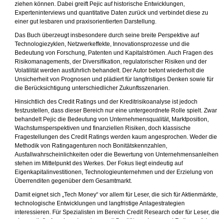
ziehen können. Dabei greift Pejic auf historische Entwicklungen,
Experteninterviews und quantitative Daten zurück und verbindet diese zu
einer gut lesbaren und praxisorientierten Darstellung.
Das Buch überzeugt insbesondere durch seine breite Perspektive auf
Technologiezyklen, Netzwerkeffekte, Innovationsprozesse und die
Bedeutung von Forschung, Patenten und Kapitalströmen. Auch Fragen des
Risikomanagements, der Diversifikation, regulatorischer Risiken und der
Volatilität werden ausführlich behandelt. Der Autor betont wiederholt die
Unsicherheit von Prognosen und plädiert für langfristiges Denken sowie für
die Berücksichtigung unterschiedlicher Zukunftsszenarien.
Hinsichtlich des Credit Ratings und der Kreditrisikoanalyse ist jedoch
festzustellen, dass dieser Bereich nur eine untergeordnete Rolle spielt. Zwar
behandelt Pejic die Bedeutung von Unternehmensqualität, Marktposition,
Wachstumsperspektiven und finanziellen Risiken, doch klassische
Fragestellungen des Credit Ratings werden kaum angesprochen. Weder die
Methodik von Ratingagenturen noch Bonitätskennzahlen,
Ausfallwahrscheinlichkeiten oder die Bewertung von Unternehmensanleihen
stehen im Mittelpunkt des Werkes. Der Fokus liegt eindeutig auf
Eigenkapitalinvestitionen, Technologieunternehmen und der Erzielung von
Überrenditen gegenüber dem Gesamtmarkt.
Damit eignet sich „Tech Money“ vor allem für Leser, die sich für Aktienmärkte,
technologische Entwicklungen und langfristige Anlagestrategien
interessieren. Für Spezialisten im Bereich Credit Research oder für Leser, di