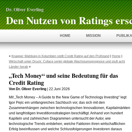
Dr. Oliver Everling
Den Nutzen von Ratings ers
HOME
MISSION
PUBLIKA
«
Knapper Wahlsieg in Kolumbien stellt Credit Rating auf den Prüfstand
|
Home
|
Wirtschaft unter Druck: Coface senkt globale Wachstumsprognose und stuft acht
Länder herab
»
„Tech Money“ und seine Bedeutung für das
Credit Rating
Von Dr. Oliver Everling
| 22.Juni 2026
Mit „Tech Money – A Guide to the New Game of Technology Investing“ legt
Igor Pejic ein umfangreiches Sachbuch vor, das sich mit den
Zusammenhängen zwischen technologischen Innovationen, Kapitalmärkten
und langfristigen Investitionsstrategien beschäftigt. Anhand von hundert
Kapiteln und zahlreichen Diagrammen untersucht der Autor, wie
technologische Trends entstehen, welche Faktoren ihren wirtschaftlichen
Erfolg beeinflussen und welche Schlussfolgerungen Investoren daraus