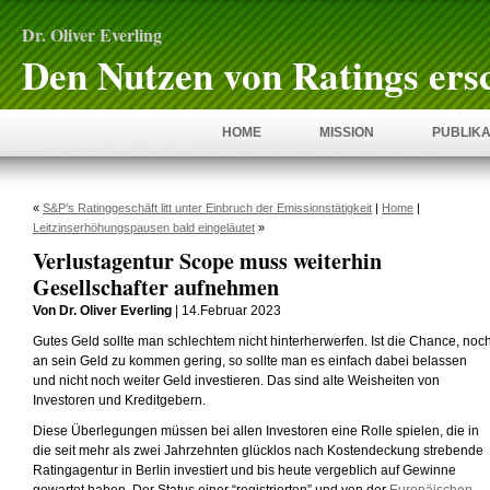
Dr. Oliver Everling
Den Nutzen von Ratings ers
HOME
MISSION
PUBLIKA
«
S&P’s Ratinggeschäft litt unter Einbruch der Emissionstätigkeit
|
Home
|
Leitzinserhöhungspausen bald eingeläutet
»
Verlustagentur Scope muss weiterhin
Gesellschafter aufnehmen
Von Dr. Oliver Everling
| 14.Februar 2023
Gutes Geld sollte man schlechtem nicht hinterherwerfen. Ist die Chance, noc
an sein Geld zu kommen gering, so sollte man es einfach dabei belassen
und nicht noch weiter Geld investieren. Das sind alte Weisheiten von
Investoren und Kreditgebern.
Diese Überlegungen müssen bei allen Investoren eine Rolle spielen, die in
die seit mehr als zwei Jahrzehnten glücklos nach Kostendeckung strebende
Ratingagentur in Berlin investiert und bis heute vergeblich auf Gewinne