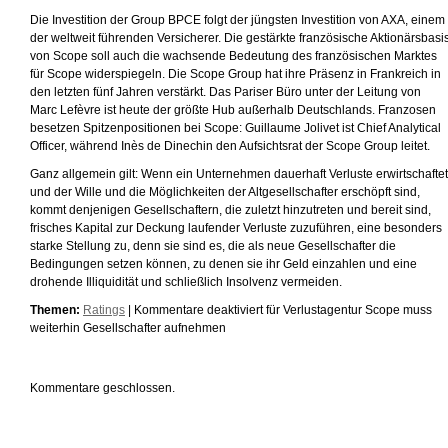
Die Investition der Group BPCE folgt der jüngsten Investition von AXA, einem
der weltweit führenden Versicherer. Die gestärkte französische Aktionärsbasi
von Scope soll auch die wachsende Bedeutung des französischen Marktes
für Scope widerspiegeln. Die Scope Group hat ihre Präsenz in Frankreich in
den letzten fünf Jahren verstärkt. Das Pariser Büro unter der Leitung von
Marc Lefèvre ist heute der größte Hub außerhalb Deutschlands. Franzosen
besetzen Spitzenpositionen bei Scope: Guillaume Jolivet ist Chief Analytical
Officer, während Inès de Dinechin den Aufsichtsrat der Scope Group leitet.
Ganz allgemein gilt: Wenn ein Unternehmen dauerhaft Verluste erwirtschaftet
und der Wille und die Möglichkeiten der Altgesellschafter erschöpft sind,
kommt denjenigen Gesellschaftern, die zuletzt hinzutreten und bereit sind,
frisches Kapital zur Deckung laufender Verluste zuzuführen, eine besonders
starke Stellung zu, denn sie sind es, die als neue Gesellschafter die
Bedingungen setzen können, zu denen sie ihr Geld einzahlen und eine
drohende Illiquidität und schließlich Insolvenz vermeiden.
Themen:
Ratings
|
Kommentare deaktiviert
für Verlustagentur Scope muss
weiterhin Gesellschafter aufnehmen
Kommentare geschlossen.