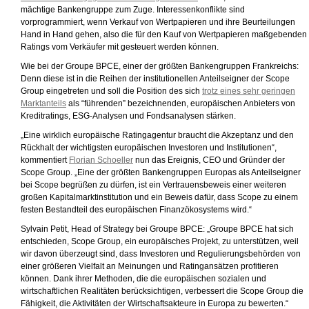
mächtige Bankengruppe zum Zuge. Interessenkonflikte sind
vorprogrammiert, wenn Verkauf von Wertpapieren und ihre Beurteilungen
Hand in Hand gehen, also die für den Kauf von Wertpapieren maßgebenden
Ratings vom Verkäufer mit gesteuert werden können.
Wie bei der Groupe BPCE, einer der größten Bankengruppen Frankreichs:
Denn diese ist in die Reihen der institutionellen Anteilseigner der Scope
Group eingetreten und soll die Position des sich
trotz eines sehr geringen
Marktanteils
als “führenden” bezeichnenden, europäischen Anbieters von
Kreditratings, ESG-Analysen und Fondsanalysen stärken.
„Eine wirklich europäische Ratingagentur braucht die Akzeptanz und den
Rückhalt der wichtigsten europäischen Investoren und Institutionen“,
kommentiert
Florian Schoeller
nun das Ereignis, CEO und Gründer der
Scope Group. „Eine der größten Bankengruppen Europas als Anteilseigner
bei Scope begrüßen zu dürfen, ist ein Vertrauensbeweis einer weiteren
großen Kapitalmarktinstitution und ein Beweis dafür, dass Scope zu einem
festen Bestandteil des europäischen Finanzökosystems wird.“
Sylvain Petit, Head of Strategy bei Groupe BPCE: „Groupe BPCE hat sich
entschieden, Scope Group, ein europäisches Projekt, zu unterstützen, weil
wir davon überzeugt sind, dass Investoren und Regulierungsbehörden von
einer größeren Vielfalt an Meinungen und Ratingansätzen profitieren
können. Dank ihrer Methoden, die die europäischen sozialen und
wirtschaftlichen Realitäten berücksichtigen, verbessert die Scope Group die
Fähigkeit, die Aktivitäten der Wirtschaftsakteure in Europa zu bewerten.“