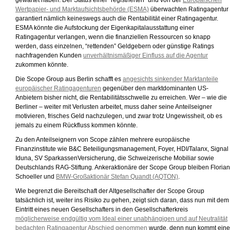
gewartet haben. Der Status einer “registrierten” und von der
Europäischen
Wertpapier- und Marktaufsichtsbehörde (ESMA)
überwachten Ratingagentur
garantiert nämlich keineswegs auch die Rentabilität einer Ratingagentur.
ESMA könnte die Aufstockung der Eigenkapitalausstattung einer
Ratingagentur verlangen, wenn die finanziellen Ressourcen so knapp
werden, dass einzelnen, “rettenden” Geldgebern oder günstige Ratings
nachfragenden Kunden
unverhältnismäßiger Einfluss auf die Agentur
zukommen könnte.
Die Scope Group aus Berlin schafft es
angesichts sinkender Marktanteile
europäischer Ratingagenturen
gegenüber den marktdominanten US-
Anbietern bisher nicht, die Rentabilitätsschwelle zu erreichen. Wer – wie die
Berliner – weiter mit Verlusten arbeitet, muss daher seine Anteilseigner
motivieren, frisches Geld nachzulegen, und zwar trotz Ungewissheit, ob es
jemals zu einem Rückfluss kommen könnte.
Zu den Anteilseignern von Scope zählen mehrere europäische
Finanzinstitute wie B&C Beteiligungsmanagement, Foyer, HDI/Talanx, Signal
Iduna, SV SparkassenVersicherung, die Schweizerische Mobiliar sowie
Deutschlands RAG-Stiftung. Ankeraktionäre der Scope Group bleiben Florian
Schoeller und
BMW-Großaktionär Stefan Quandt (AQTON)
.
Wie begrenzt die Bereitschaft der Altgesellschafter der Scope Group
tatsächlich ist, weiter ins Risiko zu gehen, zeigt sich daran, dass nun mit dem
Eintritt eines neuen Gesellschafters in den Gesellschafterkreis
möglicherweise endgültig vom Ideal einer unabhängigen und auf Neutralität
bedachten Ratingagentur Abschied genommen
wurde, denn nun kommt eine