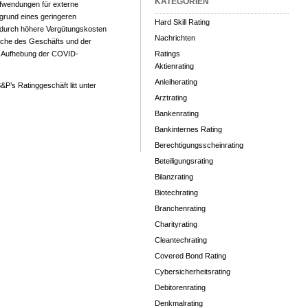
KATEGORIEN
ufwendungen für externe
fgrund eines geringeren
Hard Skill Rating
e durch höhere Vergütungskosten
Nachrichten
reiche des Geschäfts und der
e Aufhebung der COVID-
Ratings
Aktienrating
Anleiherating
&P’s Ratinggeschäft litt unter
Arztrating
Bankenrating
Bankinternes Rating
Berechtigungsscheinrating
Beteiligungsrating
Bilanzrating
Biotechrating
Branchenrating
Charityrating
Cleantechrating
Covered Bond Rating
Cybersicherheitsrating
Debitorenrating
Denkmalrating