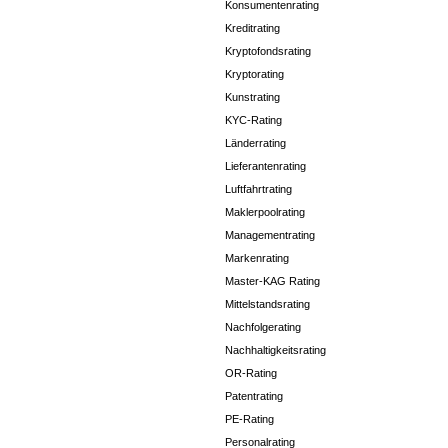
Konsumentenrating
Kreditrating
Kryptofondsrating
Kryptorating
Kunstrating
KYC-Rating
Länderrating
Lieferantenrating
Luftfahrtrating
Maklerpoolrating
Managementrating
Markenrating
Master-KAG Rating
Mittelstandsrating
Nachfolgerating
Nachhaltigkeitsrating
OR-Rating
Patentrating
PE-Rating
Personalrating