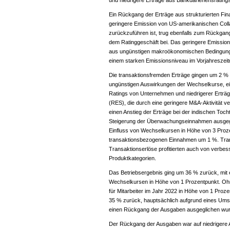
und niedrigere Erträge aus Bankdarlehensrating
Ein Rückgang der Erträge aus strukturierten Fin
geringere Emission von US-amerikanischen Colla
zurückzuführen ist, trug ebenfalls zum Rückga
dem Ratinggeschäft bei. Das geringere Emission
aus ungünstigen makroökonomischen Bedingunge
einem starken Emissionsniveau im Vorjahreszei
Die transaktionsfremden Erträge gingen um 2 % 
ungünstigen Auswirkungen der Wechselkurse, e
Ratings von Unternehmen und niedrigerer Erträg
(RES), die durch eine geringere M&A-Aktivität v
einen Anstieg der Erträge bei der indischen Toc
Steigerung der Überwachungseinnahmen ausgeg
Einfluss von Wechselkursen in Höhe von 3 Proze
transaktionsbezogenen Einnahmen um 1 %. Tran
Transaktionserlöse profitierten auch von verbes
Produktkategorien.
Das Betriebsergebnis ging um 36 % zurück, mit 
Wechselkursen in Höhe von 1 Prozentpunkt. Oh
für Mitarbeiter im Jahr 2022 in Höhe von 1 Proz
35 % zurück, hauptsächlich aufgrund eines Umsa
einen Rückgang der Ausgaben ausgeglichen wur
Der Rückgang der Ausgaben war auf niedrigere 