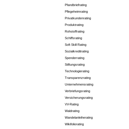
Pfandbriefrating
Pflegeheimrating
Privatkundenrating
Produktrating
Rohstoffrating
Schiffsrating
Soft Skill Rating
Sozialkreditrating
Spenderrating
Stiftungsrating
Technologierating
Transparenzrating
Unternehmensrating
Verbriefungsrating
Versicherungsrating
VV-Rating
Waldrating
Wandelanleiherating
Wikifoliorating