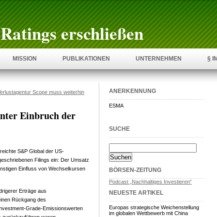
Ratings erschließen
MISSION
PUBLIKATIONEN
UNTERNEHMEN
§ 
ANERKENNUNG
erlustagentur Scope muss weiterhin
ESMA
unter Einbruch der
SUCHE
reichte S&P Global der US-
eschriebenen Filings ein: Der Umsatz
nstigen Einfluss von Wechselkursen
BÖRSEN-ZEITUNG
Podcast „Nachhaltiges Investieren“
rigerer Erträge aus
NEUESTE ARTIKEL
 einen Rückgang des
Europas strategische Weichenstellung
Investment-Grade-Emissionswerten
im globalen Wettbewerb mit China