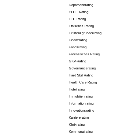
Depotbankrating
ELTIF-Rating
ETF-Rating
Ethisches Rating
Existenzgründerrating
Finanzrating
Fondsrating
Forensisches Rating
GKV-Rating
Governancerating
Hard Skill Rating
Health Care Rating
Hotelrating
Immobilienrating
Informationrating
Innovationsrating
Karriererating
Klinikrating
Kommunalrating