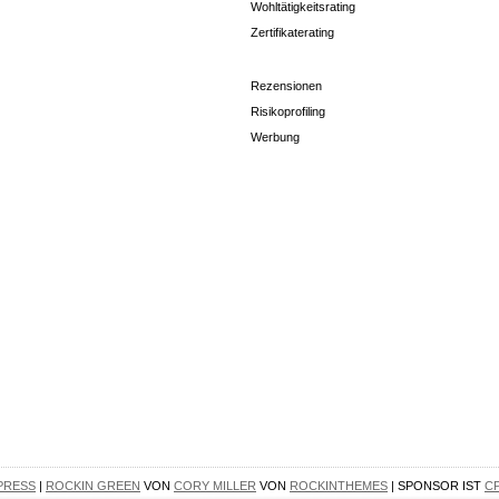
Wohltätigkeitsrating
Zertifikaterating
Rezensionen
Risikoprofiling
Werbung
PRESS
|
ROCKIN GREEN
VON
CORY MILLER
VON
ROCKINTHEMES
| SPONSOR IST
C