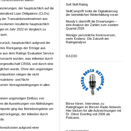
s zurückzuführen waren.
Soft Skill Rating
anzierungen, der hauptsächlich auf die
SkillCampVR treibt die Digitalisierung
teralized Loan Obligations (CLOs)
der betrieblichen Weiterbildung voran
ng der Transaktionseinnahmen aus
Moody’s übertrifft die Erwartungen –
svolumen resultierte hauptsächlich
eine Analyse der Zahlen zum zweiten
Quartal 2026
n im Jahr 2022 im Vergleich zu
traum.
Weniger persönliche Kontroversen,
mehr Evidenz: Die Zukunft der
Ratinganalyse
zurück, hauptsächlich aufgrund der
ines Rückgangs der Erträge aus
e aus dem Ratings Evaluation Service
RADIO
erursacht wurden, was teilweise durch
htergesellschaft CRISIL und durch eine
lichen wurde. Ohne den ungünstigen
ntpunkten stiegen die nicht
saktions- und Nicht-
serten Vertragsbedingungen in allen
einem ungünstigen Einfluss von
ne die Auswirkungen von Abfindungen
Börse hören. Interviews zu
Ratingfragen im Börsen Radio Network.
entpunkt ging das Betriebsergebnis um
Hier klicken für alle Aufzeichnungen mit
tzrückgangs, der teilweise durch
Dr. Oliver Everling seit 2006 als
Podcasts.
de.
Anreizkosten aufgrund einer