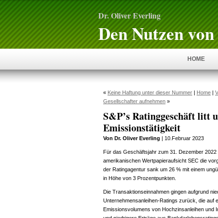
Dr. Oliver Everling
Den Nutzen von 
HOME
«
Keine Haftung unter dieser Nummer
|
Home
|
V
Gesellschafter aufnehmen
»
S&P’s Ratinggeschäft litt 
Emissionstätigkeit
Von Dr. Oliver Everling
| 10.Februar 2023
Für das Geschäftsjahr zum 31. Dezember 2022 
amerikanischen Wertpapieraufsicht SEC die vorg
der Ratingagentur sank um 26 % mit einem ungü
in Höhe von 3 Prozentpunkten.
Die Transaktionseinnahmen gingen aufgrund nied
Unternehmensanleihen-Ratings zurück, die auf
Emissionsvolumens von Hochzinsanleihen und 