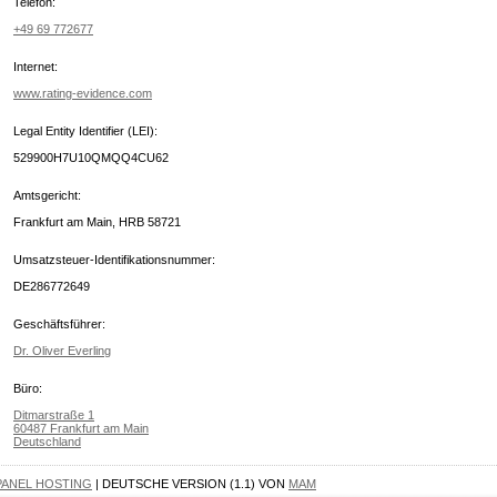
Telefon:
+49 69 772677
Internet:
www.rating-evidence.com
Legal Entity Identifier (LEI):
529900H7U10QMQQ4CU62
Amtsgericht:
Frankfurt am Main, HRB 58721
Umsatzsteuer-Identifikationsnummer:
DE286772649
Geschäftsführer:
Dr. Oliver Everling
Büro:
Ditmarstraße 1
60487 Frankfurt am Main
Deutschland
PANEL HOSTING
| DEUTSCHE VERSION (1.1) VON
MAM