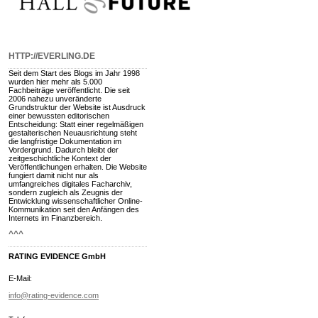
HTTP://EVERLING.DE
Seit dem Start des Blogs im Jahr 1998
wurden hier mehr als 5.000
Fachbeiträge veröffentlicht. Die seit
2006 nahezu unveränderte
Grundstruktur der Website ist Ausdruck
einer bewussten editorischen
Entscheidung: Statt einer regelmäßigen
gestalterischen Neuausrichtung steht
die langfristige Dokumentation im
Vordergrund. Dadurch bleibt der
zeitgeschichtliche Kontext der
Veröffentlichungen erhalten. Die Website
fungiert damit nicht nur als
umfangreiches digitales Facharchiv,
sondern zugleich als Zeugnis der
Entwicklung wissenschaftlicher Online-
Kommunikation seit den Anfängen des
Internets im Finanzbereich.
^^^
RATING EVIDENCE GmbH
E-Mail:
info@rating-evidence.com