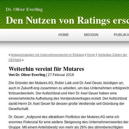
Dr. Oliver Everling
Den Nutzen von Ratings ers
HOME
MISSION
PUBLIKA
«
Anlagestrategien mit Unternehmenwerten in Einklang
|
Home
|
Vorläufige Zahlen der
DEFAMA
»
Weiterhin vereint für Mutares
Von Dr. Oliver Everling
| 27.Februar 2018
Die Gründer der Mutares AG, Robin Laik und Dr. Axel Geuer, kündigen an,
auch in Zukunft eng zusammen zu arbeiten, um das Unternehmen erfolgreic
fortzuentwickeln. Der Aufsichtsrat und Herr Dr. Axel Geuer haben eine
einvernehmliche Aufhebung des Vorstandsvertrages erzielt. Der Aufsichtsrat
dankt Herrn Dr. Axel Geuer für dessen große Verdienste seit Gründung der
Gesellschaft.
Dr. Geuer: „Aufgrund des attraktiven Portfolios der Mutares AG sehe ich
enormes Potenzial für eine weitere Steigerung des Unternehmenswertes der
Gruppe. Mit einem Anteilsbesitz von mehr als 26% des stimmberechtigten