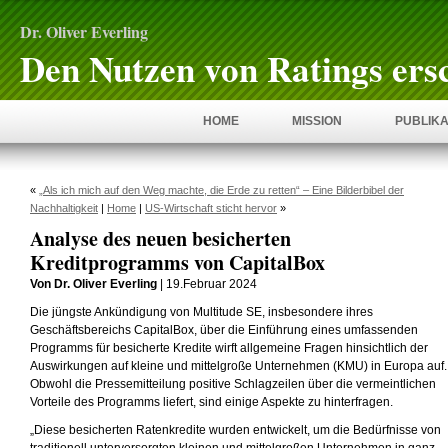
Dr. Oliver Everling
Den Nutzen von Ratings ers
HOME
MISSION
PUBLIKA
«
„Als ich mich auf den Weg machte, die Erde zu retten“ – Eine Bilderbibel der
Nachhaltigkeit
|
Home
|
US-Wirtschaft sticht hervor
»
Analyse des neuen besicherten
Kreditprogramms von CapitalBox
Von Dr. Oliver Everling
| 19.Februar 2024
Die jüngste Ankündigung von Multitude SE, insbesondere ihres
Geschäftsbereichs CapitalBox, über die Einführung eines umfassenden
Programms für besicherte Kredite wirft allgemeine Fragen hinsichtlich der
Auswirkungen auf kleine und mittelgroße Unternehmen (KMU) in Europa auf.
Obwohl die Pressemitteilung positive Schlagzeilen über die vermeintlichen
Vorteile des Programms liefert, sind einige Aspekte zu hinterfragen.
„Diese besicherten Ratenkredite wurden entwickelt, um die Bedürfnisse von