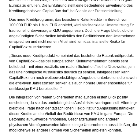
traditionell unterversorgten kleinen und mittelgroßen Unternehmen in ganz
Europa zu erfüllen. Die Einführung stellt eine bedeutende Erweiterung des
Kreditangebots von CapitalBox dar“, heißt es in der Pressemitteilung.
Das neue Kreditprogramm, das besicherte Ratenkredite im Bereich von
100.000 EUR bis 1 Mio. EUR anbietet, wird als finanzielle Unterstützung für
traditionell unterversorgte KMU angepriesen. Doch die Frage bleibt, ob die
angekündigten Sicherheiten tatsächlich den Bedürfnissen der Unternehmen
entsprechen und nicht nur ein Mittel sind, um das finanzielle Risiko für
CapitalBox zu reduzieren.
„Dieses neue Kreditprodukt kombiniert das bestehende Ratenkreditprodukt
von CapitalBox – das bei europäischen Kleinunternehmern bereits sehr
beliebt ist – mit einer zusätzlichen realen Sicherheit,“ so heißt es weiter, „um
das uneinbringliche Ausfallrisiko deutlich zu senken. Infolgedessen kann
CapitalBox nun noch wettbewerbsfähigere Angebote unterbreiten, die sowoh
die effektiven Jahreszinsen senken als auch höhere Darlehensbeträge für
erstklassige KMU bereitstellen.“
Die Integration von realen Sicherheiten mag auf den ersten Blick positiv
erscheinen, da sie das uneinbringliche Ausfallrisiko verringern soll. Allerding
bleibt die Frage nach der tatsächlichen Flexibilität und Anpassungsfähigkeit
dieser Kredite an die Vielfalt der Bedürfnisse von KMU in ganz Europa. Die
Betonung auf Gewerbeimmobilien, Geschäftsräumen und anderen
physischen Vermögenswerten könnte einige Unternehmen ausschließen, die
möglicherweise andere Formen von Sicherheiten anbieten könnten.