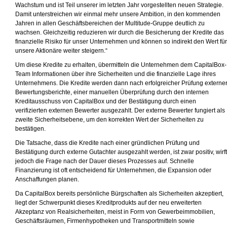
Wachstum und ist Teil unserer im letzten Jahr vorgestellten neuen Strategie.
Damit unterstreichen wir einmal mehr unsere Ambition, in den kommenden
Jahren in allen Geschäftsbereichen der Multitude-Gruppe deutlich zu
wachsen. Gleichzeitig reduzieren wir durch die Besicherung der Kredite das
finanzielle Risiko für unser Unternehmen und können so indirekt den Wert für
unsere Aktionäre weiter steigern.“
Um diese Kredite zu erhalten, übermitteln die Unternehmen dem CapitalBox-
Team Informationen über ihre Sicherheiten und die finanzielle Lage ihres
Unternehmens. Die Kredite werden dann nach erfolgreicher Prüfung externe
Bewertungsberichte, einer manuellen Überprüfung durch den internen
Kreditausschuss von CapitalBox und der Bestätigung durch einen
verifizierten externen Bewerter ausgezahlt. Der externe Bewerter fungiert als
zweite Sicherheitsebene, um den korrekten Wert der Sicherheiten zu
bestätigen.
Die Tatsache, dass die Kredite nach einer gründlichen Prüfung und
Bestätigung durch externe Gutachter ausgezahlt werden, ist zwar positiv, wirft
jedoch die Frage nach der Dauer dieses Prozesses auf. Schnelle
Finanzierung ist oft entscheidend für Unternehmen, die Expansion oder
Anschaffungen planen.
Da CapitalBox bereits persönliche Bürgschaften als Sicherheiten akzeptiert,
liegt der Schwerpunkt dieses Kreditprodukts auf der neu erweiterten
Akzeptanz von Realsicherheiten, meist in Form von Gewerbeimmobilien,
Geschäftsräumen, Firmenhypotheken und Transportmitteln sowie