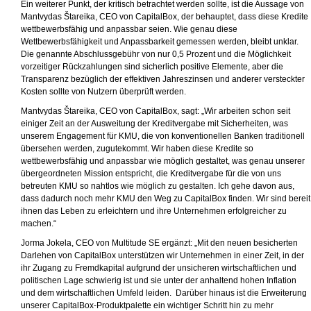
Ein weiterer Punkt, der kritisch betrachtet werden sollte, ist die Aussage von
Mantvydas Štareika, CEO von CapitalBox, der behauptet, dass diese Kredite
wettbewerbsfähig und anpassbar seien. Wie genau diese
Wettbewerbsfähigkeit und Anpassbarkeit gemessen werden, bleibt unklar.
Die genannte Abschlussgebühr von nur 0,5 Prozent und die Möglichkeit
vorzeitiger Rückzahlungen sind sicherlich positive Elemente, aber die
Transparenz bezüglich der effektiven Jahreszinsen und anderer versteckter
Kosten sollte von Nutzern überprüft werden.
Mantvydas Štareika, CEO von CapitalBox, sagt: „Wir arbeiten schon seit
einiger Zeit an der Ausweitung der Kreditvergabe mit Sicherheiten, was
unserem Engagement für KMU, die von konventionellen Banken traditionell
übersehen werden, zugutekommt. Wir haben diese Kredite so
wettbewerbsfähig und anpassbar wie möglich gestaltet, was genau unserer
übergeordneten Mission entspricht, die Kreditvergabe für die von uns
betreuten KMU so nahtlos wie möglich zu gestalten. Ich gehe davon aus,
dass dadurch noch mehr KMU den Weg zu CapitalBox finden. Wir sind bereit
ihnen das Leben zu erleichtern und ihre Unternehmen erfolgreicher zu
machen.“
Jorma Jokela, CEO von Multitude SE ergänzt: „Mit den neuen besicherten
Darlehen von CapitalBox unterstützen wir Unternehmen in einer Zeit, in der
ihr Zugang zu Fremdkapital aufgrund der unsicheren wirtschaftlichen und
politischen Lage schwierig ist und sie unter der anhaltend hohen Inflation
und dem wirtschaftlichen Umfeld leiden. Darüber hinaus ist die Erweiterung
unserer CapitalBox-Produktpalette ein wichtiger Schritt hin zu mehr