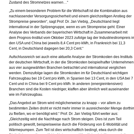
Zustand des Stromnetzes warnen…“
„Zu einem besonderen Problem für die Wirtschaft ist die Kombination aus
nachlassender Versorgungssicherheit und einem gleichzeitigen Anstieg der
Strompreise geworden“, sagt Prof. Dr. Jan Viebig, „Deutschland liegt
international in der Spitzengruppe, wenn es um Strompreise geht. Einer
Analyse des Verbands der bayerischen Wirtschaft in Zusammenarbeit mit
dem Prognos-Institut vom Oktober 2023 zufolge lag der Industriestrompreis i
den USA und China bei jeweils 8,4 Cent pro kWh, in Frankreich bei 11,3
Cent, in Deutschland dagegen bei 20,3 Cent.“
Aufschlussreich sei auch eine aktuelle Analyse der Stromkosten des Instituts
der deutschen Wirtschaft, in der die Stromkosten beispielhafter Unternehmen
aus vier ausgewählten Branchen betrachtet und international verglichen
werden. Demzufolge lagen die Stromkosten im für Deutschland wichtigen
Fahrzeugbau bei 19 Cent pro kWh, in Spanien bei 13 Cent, in den USA bei 7
Cent und in China bei 9 Cent pro kWh. In anderen (energieintensiven)
Branchen sind die Kosten niedriger, klaffen aber ähnlich weit auseinander
wie im Fahrzeugbau.
„Das Angebot an Strom wird möglicherweise zu knapp – vor allem zu
bestimmten Zeiten droht er nicht mehr immer in ausreichender Menge dorthi
zu fließen, wo er benötigt wird.“ Prof. Dr. Jan Viebig führt weiter aus:
„Gleichzeitig wird die Nachfrage nach Strom steigen. Dies ist zum Teil
politisch gewollt, beispielsweise durch die Förderung von E-Mobilität und
Wärmepumpen. Zum Teil ist dies wirtschaftlich bedingt, etwa durch die