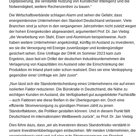
Digitalisierung, die verstärkte Nutzung von Künstlicher Intelligenz und die
Notwendigkeit, weitere Rechenzentren zu bauen.“
Die Wirtschaftsverbände schlagen Alarm und sehen die Gefahr, dass
energieintensive Unternehmen den Standort Deutschland verlassen. Viele
Branchen sind ja schon in den vergangenen Jahrzehnten nicht zuletzt wege
der hohen Energiekosten abgewandert, argumentiert Prof. Dr. Jan Viebig:
„die Verarbeitung von Stahl, Eisen und Aluminium beispielsweise. Auch
haben weitere Unternehmen angekündigt, künftig im Ausland zu investieren,
wo sie die Versorgung mit Energie zuverlässiger und kostengünstiger
gesichert sehen. Eine Umfrage der DIHK im Sommer 2023 kam zum
Ergebnis, dass fast ein Drittel der deutschen Industrieunternehmen die
Verlagerung von Kapazitäten ins Ausland oder die Einschränkung der
Produktion im Inland plant oder schon realisiert. Dies sei eine Verdopplung
gegenüber einer Umfrage ein Jahr zuvor“.
„Nun lässt sich die Standortentscheidung eines Unternehmens nie auf einen
isolierten Faktor reduzieren. Die Bürokratie in Deutschland, die Nähe zu
wichtigen Kunden im Ausland, die Verfügbarkeit gut ausgebildeter Fachkräfte
– auch Faktoren wie diese fließen in die Überlegungen ein. Doch eine
effiziente Stromversorgung zu günstigen Preisen zählt zu jenen
Standortfaktoren, die Politiker gestalten können. Und in diesem Punkt fällt
Deutschland im internationalen Wettbewerb zurück“, so Prof. Dr. Jan Viebig.
Dies führe dazu, dass „wir als Investoren dieses Standortrisiko verstärkt in
unsere Investmentüberlegungen einbeziehen. Wir meiden Unternehmen, die