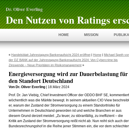
Dr. Oliver Everling
Den Nutzen von Ratings ers
HOME
MISSION
PUBLIKA
«
Handelsblatt Jahrestagung Bankenaufsicht 2024 eröffnet
|
Home
|
Michael Speth vo
der DZ BANK auf der Jahrestagung Bankenaufsicht 2024: Von Cybercrime bis
Zinswende – Neue Prioritäten im Risikomanagement
»
Energieversorgung wird zur Dauerbelastung für
den Standort Deutschland
Von Dr. Oliver Everling
| 18.März 2024
Prof. Dr. Jan Viebig, Chief Investment Officer der ODDO BHF SE, kommentiert
wöchentlich was die Märkte bewegt. In seinem aktuellen CIO View beschreib
er, warum der Zustand der Stromversorgung zu einem Standortrisiko für
Unternehmen in Deutschland geworden ist und welche Branchen er aus
diesem Grund derzeit meidet: „Zu teuer, zu störanfällig, zu ineffizient – die
Kritik am Zustand der Stromversorgung reißt nicht ab. Nun reiht sich auch der
Bundesrechnungshof in die Reihe jener Stimmen ein, die vor dem schlechte