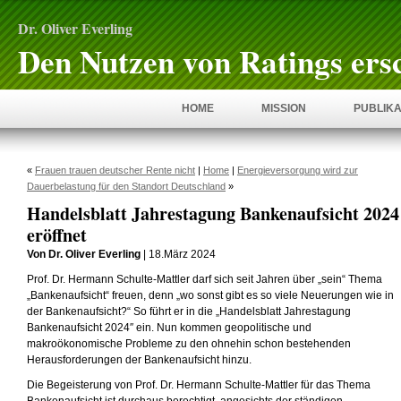
Dr. Oliver Everling
Den Nutzen von Ratings ers
HOME
MISSION
PUBLIKA
«
Frauen trauen deutscher Rente nicht
|
Home
|
Energieversorgung wird zur
Dauerbelastung für den Standort Deutschland
»
Handelsblatt Jahrestagung Bankenaufsicht 2024
eröffnet
Von Dr. Oliver Everling
| 18.März 2024
Prof. Dr. Hermann Schulte-Mattler darf sich seit Jahren über „sein“ Thema
„Bankenaufsicht“ freuen, denn „wo sonst gibt es so viele Neuerungen wie in
der Bankenaufsicht?“ So führt er in die „Handelsblatt Jahrestagung
Bankenaufsicht 2024″ ein. Nun kommen geopolitische und
makroökonomische Probleme zu den ohnehin schon bestehenden
Herausforderungen der Bankenaufsicht hinzu.
Die Begeisterung von Prof. Dr. Hermann Schulte-Mattler für das Thema