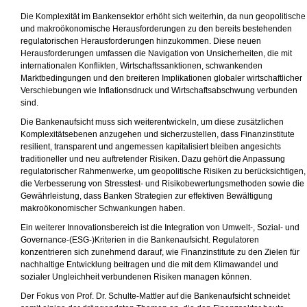
Die Komplexität im Bankensektor erhöht sich weiterhin, da nun geopolitische
und makroökonomische Herausforderungen zu den bereits bestehenden
regulatorischen Herausforderungen hinzukommen. Diese neuen
Herausforderungen umfassen die Navigation von Unsicherheiten, die mit
internationalen Konflikten, Wirtschaftssanktionen, schwankenden
Marktbedingungen und den breiteren Implikationen globaler wirtschaftlicher
Verschiebungen wie Inflationsdruck und Wirtschaftsabschwung verbunden
sind.
Die Bankenaufsicht muss sich weiterentwickeln, um diese zusätzlichen
Komplexitätsebenen anzugehen und sicherzustellen, dass Finanzinstitute
resilient, transparent und angemessen kapitalisiert bleiben angesichts
traditioneller und neu auftretender Risiken. Dazu gehört die Anpassung
regulatorischer Rahmenwerke, um geopolitische Risiken zu berücksichtigen,
die Verbesserung von Stresstest- und Risikobewertungsmethoden sowie die
Gewährleistung, dass Banken Strategien zur effektiven Bewältigung
makroökonomischer Schwankungen haben.
Ein weiterer Innovationsbereich ist die Integration von Umwelt-, Sozial- und
Governance-(ESG-)Kriterien in die Bankenaufsicht. Regulatoren
konzentrieren sich zunehmend darauf, wie Finanzinstitute zu den Zielen für
nachhaltige Entwicklung beitragen und die mit dem Klimawandel und
sozialer Ungleichheit verbundenen Risiken managen können.
Der Fokus von Prof. Dr. Schulte-Mattler auf die Bankenaufsicht schneidet