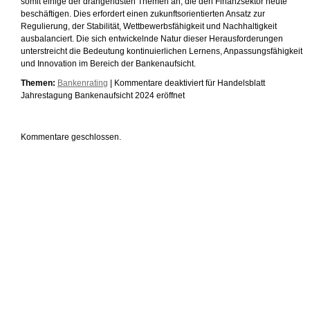
somit einige der drängendsten Themen an, die den Finanzsektor heute
beschäftigen. Dies erfordert einen zukunftsorientierten Ansatz zur
Regulierung, der Stabilität, Wettbewerbsfähigkeit und Nachhaltigkeit
ausbalanciert. Die sich entwickelnde Natur dieser Herausforderungen
unterstreicht die Bedeutung kontinuierlichen Lernens, Anpassungsfähigkeit
und Innovation im Bereich der Bankenaufsicht.
Themen:
Bankenrating
|
Kommentare deaktiviert
für Handelsblatt
Jahrestagung Bankenaufsicht 2024 eröffnet
Kommentare geschlossen.