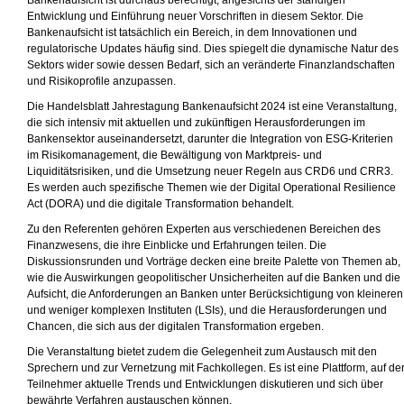
Bankenaufsicht ist durchaus berechtigt, angesichts der ständigen
Entwicklung und Einführung neuer Vorschriften in diesem Sektor. Die
Bankenaufsicht ist tatsächlich ein Bereich, in dem Innovationen und
regulatorische Updates häufig sind. Dies spiegelt die dynamische Natur des
Sektors wider sowie dessen Bedarf, sich an veränderte Finanzlandschaften
und Risikoprofile anzupassen.
Die Handelsblatt Jahrestagung Bankenaufsicht 2024 ist eine Veranstaltung,
die sich intensiv mit aktuellen und zukünftigen Herausforderungen im
Bankensektor auseinandersetzt, darunter die Integration von ESG-Kriterien
im Risikomanagement, die Bewältigung von Marktpreis- und
Liquiditätsrisiken, und die Umsetzung neuer Regeln aus CRD6 und CRR3.
Es werden auch spezifische Themen wie der Digital Operational Resilience
Act (DORA) und die digitale Transformation behandelt.
Zu den Referenten gehören Experten aus verschiedenen Bereichen des
Finanzwesens, die ihre Einblicke und Erfahrungen teilen. Die
Diskussionsrunden und Vorträge decken eine breite Palette von Themen ab,
wie die Auswirkungen geopolitischer Unsicherheiten auf die Banken und die
Aufsicht, die Anforderungen an Banken unter Berücksichtigung von kleineren
und weniger komplexen Instituten (LSIs), und die Herausforderungen und
Chancen, die sich aus der digitalen Transformation ergeben.
Die Veranstaltung bietet zudem die Gelegenheit zum Austausch mit den
Sprechern und zur Vernetzung mit Fachkollegen. Es ist eine Plattform, auf de
Teilnehmer aktuelle Trends und Entwicklungen diskutieren und sich über
bewährte Verfahren austauschen können.