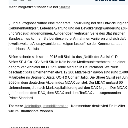
Mehr Infografiken finden Sie bei
Statista
„Für die Prognose wurde eine moderate Entwicklung bei der Entwicklung der
Geburtenhäufigkeit, Lebenserwartung und der Bevölkerungswanderung (Zu-
und Wegzug) angenommen. Auf der oben verlinkten Seite des Statistischen
Bundesamtes können Sie bei diesen drei Annahmen variieren und sich dafür
jeweils weitere Alterspyramiden anzeigen lassen“, so der Kommentar aus
dem Hause Statista.
Ströer sicherte sich schon 2015 mit Statista das „Netflix der Statistik“. Die
Ströer SE & Co. KGaA mit Sitz in Köln ist ein Medienunternehmen und einer
der größten Anbieter für Out-of-Home Medien in Deutschland. Weltweit
beschäftigt das Unternehmen etwa 12.200 Mitarbeiter, davon sind rund 2.400
Mitarbeiter im Segment Digital OOH & Content tätig. Die Ströer SE ist seit Jun
2020 in dem deutschen Aktienindex MDAX gelistet. Der MDAX umfasst 60
Unternehmen, die nach Marktkapitalisierung auf den DAX folgen. Der MDAX
gehört neben dem DAX, dem SDAX und dem TecDAX zum sogenannten
Prime Standard.
Themen:
Hotelrating
,
Immobilienrating
|
Kommentare deaktiviert
für Im Alter
wie im Urlaubshotel wohnen