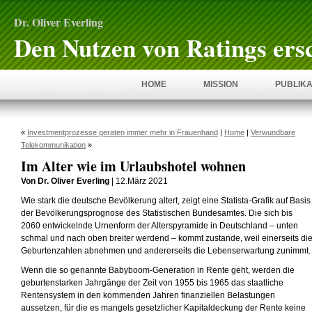
Dr. Oliver Everling
Den Nutzen von Ratings ers
HOME
MISSION
PUBLIKA
«
Investmentprozesse geraten immer mehr in Frauenhand
|
Home
|
Verwundbare
Telekommunikation
»
Im Alter wie im Urlaubshotel wohnen
Von Dr. Oliver Everling
| 12.März 2021
Wie stark die deutsche Bevölkerung altert, zeigt eine Statista-Grafik auf Basis
der Bevölkerungsprognose des Statistischen Bundesamtes. Die sich bis
2060 entwickelnde Urnenform der Alterspyramide in Deutschland – unten
schmal und nach oben breiter werdend – kommt zustande, weil einerseits di
Geburtenzahlen abnehmen und andererseits die Lebenserwartung zunimmt.
Wenn die so genannte Babyboom-Generation in Rente geht, werden die
geburtenstarken Jahrgänge der Zeit von 1955 bis 1965 das staatliche
Rentensystem in den kommenden Jahren finanziellen Belastungen
aussetzen, für die es mangels gesetzlicher Kapitaldeckung der Rente keine