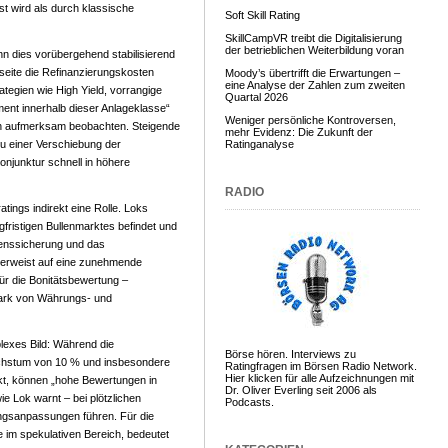
st wird als durch klassische
Soft Skill Rating
SkillCampVR treibt die Digitalisierung
der betrieblichen Weiterbildung voran
n dies vorübergehend stabilisierend
sseite die Refinanzierungskosten
Moody’s übertrifft die Erwartungen –
eine Analyse der Zahlen zum zweiten
tegien wie High Yield, vorrangige
Quartal 2026
nt innerhalb dieser Anlageklasse“
Weniger persönliche Kontroversen,
ren aufmerksam beobachten. Steigende
mehr Evidenz: Die Zukunft der
 zu einer Verschiebung der
Ratinganalyse
onjunktur schnell in höhere
RADIO
tings indirekt eine Rolle. Loks
gfristigen Bullenmarktes befindet und
ögenssicherung und das
 verweist auf eine zunehmende
ür die Bonitätsbewertung –
tark von Währungs- und
lexes Bild: Während die
Börse hören. Interviews zu
chstum von 10 % und insbesondere
Ratingfragen im Börsen Radio Network.
Hier klicken für alle Aufzeichnungen mit
rkt, können „hohe Bewertungen in
Dr. Oliver Everling seit 2006 als
ie Lok warnt – bei plötzlichen
Podcasts.
gsanpassungen führen. Für die
 im spekulativen Bereich, bedeutet