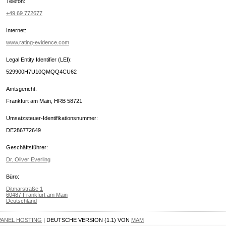
Telefon:
+49 69 772677
Internet:
www.rating-evidence.com
Legal Entity Identifier (LEI):
529900H7U10QMQQ4CU62
Amtsgericht:
Frankfurt am Main, HRB 58721
Umsatzsteuer-Identifikationsnummer:
DE286772649
Geschäftsführer:
Dr. Oliver Everling
Büro:
Ditmarstraße 1
60487 Frankfurt am Main
Deutschland
PANEL HOSTING
| DEUTSCHE VERSION (1.1) VON
MAM