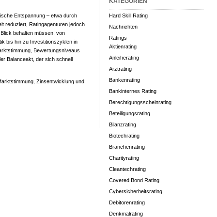
KATEGORIEN
ische Entspannung – etwa durch
Hard Skill Rating
t reduziert, Ratingagenturen jedoch
Nachrichten
m Blick behalten müssen: von
Ratings
k bis hin zu Investitionszyklen in
Aktienrating
arktstimmung, Bewertungsniveaus
Anleiherating
ler Balanceakt, der sich schnell
Arztrating
Bankenrating
Marktstimmung, Zinsentwicklung und
Bankinternes Rating
Berechtigungsscheinrating
Beteiligungsrating
Bilanzrating
Biotechrating
Branchenrating
Charityrating
Cleantechrating
Covered Bond Rating
Cybersicherheitsrating
Debitorenrating
Denkmalrating