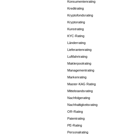
Konsumentenrating
Kreditrating
Kryptofondsrating
Kryptorating
Kunstrating
KYC-Rating
Länderrating
Lieferantenrating
Luftfahrtrating
Maklerpoolrating
Managementrating
Markenrating
Master-KAG Rating
Mittelstandsrating
Nachfolgerating
Nachhaltigkeitsrating
OR-Rating
Patentrating
PE-Rating
Personalrating