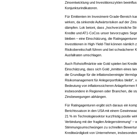
Zinsentwicklung und Investitionszyklen beeinflus
Konjunkturindikatoren.
Für Emittenten im Investment-Grade-Bereich kan
wirken, da sinkende Aufwärtsrisiken auf der Zin
dämpfen. Lok betont, dass „hochverzinsliche Stra
Kredite und AT1-CoCos unser bevorzugtes Segme
bleiben – eine Einschätzung, die Ratingagentu
Investitionen in High-Yield-Titel können nämlich
Risikobereitschaft führen und bei schwächerer K
Ausfallraten umschlagen.
Auch Rohstoffmärkte wie Gold spielen bei Kreditra
Einschätzung, dass sich Gold „inmitten eines lan
die Grundlage für die inflationsbereinigte Verm
Risikomanagement für Anlegerportfolios bleibt“,
Bedeutung von inflationssicheren Anlageformen f
insbesondere in Regionen oder Branchen, die s
Zinsbewegungen abhängen.
Für Ratingagenturen ergibt sich daraus ein komp
Berichtssaison in den USA mit einem Gewinnwa
21 % im Technologiesektor kurzfristig positiv wi
Verbindung mit der fragilen Anlegerstimmung“ – w
Stimmungsumschwüngen zu schnellen Bewertun
Kreditwürdigkeit von Unternehmen, insbesondere