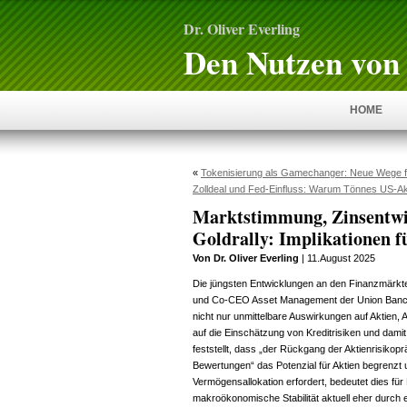
Dr. Oliver Everling
Den Nutzen von 
HOME
«
Tokenisierung als Gamechanger: Neue Wege f
Zolldeal und Fed-Einfluss: Warum Tönnes US-Akt
Marktstimmung, Zinsentwi
Goldrally: Implikationen f
Von Dr. Oliver Everling
| 11.August 2025
Die jüngsten Entwicklungen an den Finanzmärkte
und Co-CEO Asset Management der Union Bancai
nicht nur unmittelbare Auswirkungen auf Aktien,
auf die Einschätzung von Kreditrisiken und dami
feststellt, dass „der Rückgang der Aktienrisikop
Bewertungen“ das Potenzial für Aktien begrenzt un
Vermögensallokation erfordert, bedeutet dies für
makroökonomische Stabilität aktuell eher durch ex