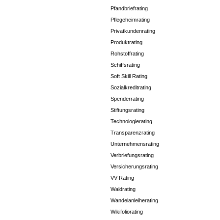
Pfandbriefrating
Pflegeheimrating
Privatkundenrating
Produktrating
Rohstoffrating
Schiffsrating
Soft Skill Rating
Sozialkreditrating
Spenderrating
Stiftungsrating
Technologierating
Transparenzrating
Unternehmensrating
Verbriefungsrating
Versicherungsrating
VV-Rating
Waldrating
Wandelanleiherating
Wikifoliorating