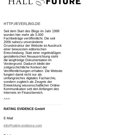
HTTP://EVERLING.DE
Seit dem Start des Blogs im Jahr 1998
wurden hier mehr als 5.000
Fachbeiträge veröffentlicht. Die seit
2006 nahezu unveränderte
Grundstruktur der Website ist Ausdruck
einer bewussten editorischen
Entscheidung: Statt einer regelmäßigen
gestalterischen Neuausrichtung steht
die langfristige Dokumentation im
Vordergrund. Dadurch bleibt der
zeitgeschichtliche Kontext der
Veröffentlichungen erhalten. Die Website
fungiert damit nicht nur als
umfangreiches digitales Facharchiv,
sondern zugleich als Zeugnis der
Entwicklung wissenschaftlicher Online-
Kommunikation seit den Anfängen des
Internets im Finanzbereich.
^^^
RATING EVIDENCE GmbH
E-Mail:
info@rating-evidence.com