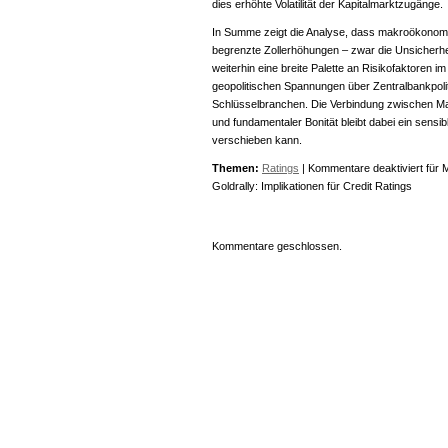
dies erhöhte Volatilität der Kapitalmarktzugänge.
In Summe zeigt die Analyse, dass makroökonom
begrenzte Zollerhöhungen – zwar die Unsicherhei
weiterhin eine breite Palette an Risikofaktoren i
geopolitischen Spannungen über Zentralbankpoliti
Schlüsselbranchen. Die Verbindung zwischen M
und fundamentaler Bonität bleibt dabei ein sensib
verschieben kann.
Themen:
Ratings
|
Kommentare deaktiviert
für 
Goldrally: Implikationen für Credit Ratings
Kommentare geschlossen.