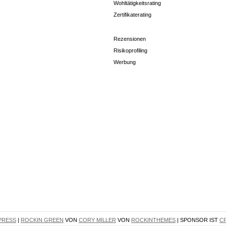
Wohltätigkeitsrating
Zertifikaterating
Rezensionen
Risikoprofiling
Werbung
PRESS
|
ROCKIN GREEN
VON
CORY MILLER
VON
ROCKINTHEMES
| SPONSOR IST
C