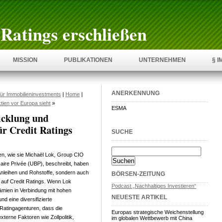
Ratings erschließen
MISSION
PUBLIKATIONEN
UNTERNEHMEN
§ 
ANERKENNUNG
ür Immobilieninvestments
|
Home
|
ien vor Europa sieht
»
ESMA
cklung und
ür Credit Ratings
SUCHE
n, wie sie Michaël Lok, Group CIO
re Privée (UBP), beschreibt, haben
 Anleihen und Rohstoffe, sondern auch
BÖRSEN-ZEITUNG
t auf Credit Ratings. Wenn Lok
Podcast „Nachhaltiges Investieren“
rämien in Verbindung mit hohen
NEUESTE ARTIKEL
d eine diversifizierte
 Ratingagenturen, dass die
Europas strategische Weichenstellung
terne Faktoren wie Zollpolitik,
im globalen Wettbewerb mit China