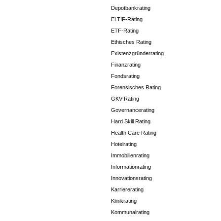
Depotbankrating
ELTIF-Rating
ETF-Rating
Ethisches Rating
Existenzgründerrating
Finanzrating
Fondsrating
Forensisches Rating
GKV-Rating
Governancerating
Hard Skill Rating
Health Care Rating
Hotelrating
Immobilienrating
Informationrating
Innovationsrating
Karriererating
Klinikrating
Kommunalrating