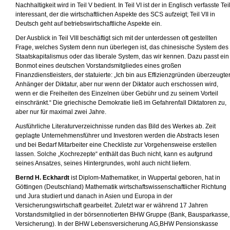
Nachhaltigkeit wird in Teil V bedient. In Teil VI ist der in Englisch verfasste Tei
interessant, der die wirtschaftlichen Aspekte des SCS aufzeigt; Teil VII in
Deutsch geht auf betriebswirtschaftliche Aspekte ein.
Der Ausblick in Teil VIII beschäftigt sich mit der unterdessen oft gestellten
Frage, welches System denn nun überlegen ist, das chinesische System des
Staatskapitalismus oder das liberale System, das wir kennen. Dazu passt ein
Bonmot eines deutschen Vorstandsmitgliedes eines großen
Finanzdienstleisters, der statuierte: „Ich bin aus Effizienzgründen überzeugte
Anhänger der Diktatur, aber nur wenn der Diktator auch erschossen wird,
wenn er die Freiheiten des Einzelnen über Gebühr und zu seinem Vorteil
einschränkt.“ Die griechische Demokratie ließ im Gefahrenfall Diktatoren zu,
aber nur für maximal zwei Jahre.
Ausführliche Literaturverzeichnisse runden das Bild des Werkes ab. Zeit
geplagte Unternehmensführer und Investoren werden die Abstracts lesen
und bei Bedarf Mitarbeiter eine Checkliste zur Vorgehensweise erstellen
lassen. Solche „Kochrezepte“ enthält das Buch nicht, kann es aufgrund
seines Ansatzes, seines Hintergrundes, wohl auch nicht liefern.
Bernd H. Eckhardt
ist Diplom-Mathematiker, in Wuppertal geboren, hat in
Göttingen (Deutschland) Mathematik wirtschaftswissenschaftlicher Richtung
und Jura studiert und danach in Asien und Europa in der
Versicherungswirtschaft gearbeitet. Zuletzt war er während 17 Jahren
Vorstandsmitglied in der börsennotierten BHW Gruppe (Bank, Bausparkasse,
Versicherung). In der BHW Lebensversicherung AG,BHW Pensionskasse