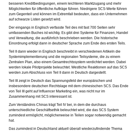
besseren Kreditbedingungen, einem leichteren Marktzugang und mehr
Möglichkeiten für öffentliche Aufträge führen. Niedrigere SCS-Werte führen
zum Gegenteil und können im Extremfall bedeuten, dass ein Unternehmen
auf schwarze Listen gesetzt wird.
Der eingangs in Englisch verfasste Teil des mit fast 700 Seiten sehr
umfassenden Buches ist wichtig. Es gibt drei Systeme für Finanzen, Handel
und Verwaltung, die ausführlich beschrieben werden. Die historische
Einordnung erfolgt dann in deutscher Sprache zum Ende des ersten Teils.
Teil II dann wieder in Englisch beschreibt in verschiedenen Artikeln die
Systemimplementierung und die regionalen Teilsysteme, die zu einem
Zentralen Plan, also einem Gesamtrechtssystem verdichtet werden. Dabei
werden lokale Pilotprojekte beleuchtet. Westliche Reaktionen auf das SCS
werden zum Abschluss von Teil II dann in Deutsch dargestellt.
Teil III zeigt in Deutsch das Spannungsfeld der europäischen und
insbesondere deutschen Rechtslage mit dem chinesischen SCS. Das Ende
von Teil III geht auf Influencer Marketing ein, was nicht nur im
Zusammenhang mit SCS interessant ist.
Zum Verständnis Chinas trägt Teil IV bei, in dem die durchaus
unterschiedliche Geschäftsethik beleuchtet wird, die das SCS System
zumindest ermöglicht, möglicherweise in Teilen sogar notwendig gemacht
hat.
Das zumindest in Deutschland aktuell überall wiederzufindende Thema