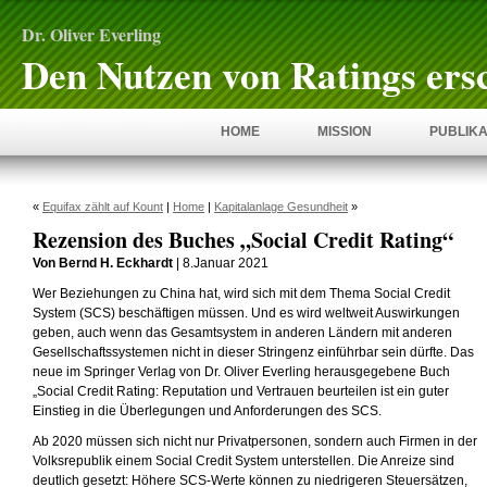
Dr. Oliver Everling
Den Nutzen von Ratings ers
HOME
MISSION
PUBLIKA
«
Equifax zählt auf Kount
|
Home
|
Kapitalanlage Gesundheit
»
Rezension des Buches „Social Credit Rating“
Von Bernd H. Eckhardt
| 8.Januar 2021
Wer Beziehungen zu China hat, wird sich mit dem Thema Social Credit
System (SCS) beschäftigen müssen. Und es wird weltweit Auswirkungen
geben, auch wenn das Gesamtsystem in anderen Ländern mit anderen
Gesellschaftssystemen nicht in dieser Stringenz einführbar sein dürfte. Das
neue im Springer Verlag von Dr. Oliver Everling herausgegebene Buch
„Social Credit Rating: Reputation und Vertrauen beurteilen ist ein guter
Einstieg in die Überlegungen und Anforderungen des SCS.
Ab 2020 müssen sich nicht nur Privatpersonen, sondern auch Firmen in der
Volksrepublik einem Social Credit System unterstellen. Die Anreize sind
deutlich gesetzt: Höhere SCS-Werte können zu niedrigeren Steuersätzen,