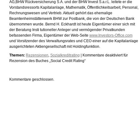
AG,BHW Rückversicherung S.A. und der BHW Invest S.a.r.L. leitete er die
Vorstandsressorts Kapitalanlage, Mathematik, Öffentlichkeitsarbeit, Personal,
Rechnungswesen und Vertrieb. Aktuell gehört das ehemalige
Beamtenheimstättenwerk BHW zur Postbank, die von der Deutschen Bank
übernommen wurde. Bernd H. Eckhardt ist heute Eigentümer einer sich mit
der Beratung Insti tutioneller Anleger und vermögender Privatkunden
befassenden Firma, Eigentümer der Web-Seite
www.Investors-Office.com
und Vorsitzender des Verwaltungsrates und CEO einer auf die Kapitalanlage
ausgerichteten Aktiengesellschaft mit Holdingfunktion.
Themen:
Rezensionen
,
Sozialkreditrating
|
Kommentare deaktiviert
für
Rezension des Buches „Social Credit Rating“
Kommentare geschlossen.