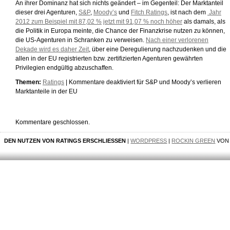
An ihrer Dominanz hat sich nichts geändert – im Gegenteil: Der Marktanteil
dieser drei Agenturen,
S&P
,
Moody’s
und
Fitch Ratings
, ist nach dem
Jahr
2012 zum Beispiel mit 87,02 %
jetzt mit 91,07 % noch höher
als damals, als
die Politik in Europa meinte, die Chance der Finanzkrise nutzen zu können,
die US-Agenturen in Schranken zu verweisen.
Nach einer verlorenen
Dekade wird es daher Zeit
, über eine Deregulierung nachzudenken und die
allen in der EU registrierten bzw. zertifizierten Agenturen gewährten
Privilegien endgültig abzuschaffen.
Themen:
Ratings
|
Kommentare deaktiviert
für S&P und Moody’s verlieren
Marktanteile in der EU
Kommentare geschlossen.
DEN NUTZEN VON RATINGS ERSCHLIESSEN
|
WORDPRESS
|
ROCKIN GREEN
VO