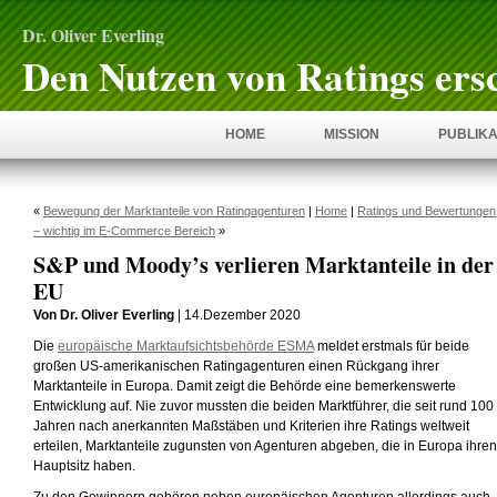
Dr. Oliver Everling
Den Nutzen von Ratings ers
HOME
MISSION
PUBLIKA
«
Bewegung der Marktanteile von Ratingagenturen
|
Home
|
Ratings und Bewertungen
– wichtig im E-Commerce Bereich
»
S&P und Moody’s verlieren Marktanteile in der
EU
Von Dr. Oliver Everling
| 14.Dezember 2020
Die
europäische Marktaufsichtsbehörde ESMA
meldet erstmals für beide
großen US-amerikanischen Ratingagenturen einen Rückgang ihrer
Marktanteile in Europa. Damit zeigt die Behörde eine bemerkenswerte
Entwicklung auf. Nie zuvor mussten die beiden Marktführer, die seit rund 100
Jahren nach anerkannten Maßstäben und Kriterien ihre Ratings weltweit
erteilen, Marktanteile zugunsten von Agenturen abgeben, die in Europa ihren
Hauptsitz haben.