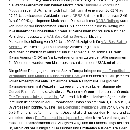
Zu den Gewinnern gehören neben europäischen Agenturen allerdings auch
die Wettbewerber von den beiden Marktführern
Standard & Poor’s
und
Moody’s
in den USA, namentlich
Fitch Ratings
mit einem von 16,62 % auf
17,55 % gestiegenen Marktanteil, sowie
DBRS Ratings
, mit einem von 2,46
% auf 2,99 % gestiegenen Marktanteil. Die kanadische
DBRS Ratings
wurde
von
Morningstar
übernommen, einer US-Ratingagentur, die im Rating von
Investmentfonds unbestritten führend ist. Verbessern konnte sich auch der
Versicherungsspezialist
A.M. Best Rating Services
. Mit einer
Marktanteilserhöhung von 0,82 % auf 0,95 % zeigt sich für
A.M. Best Rating
Services
, wie sich die jahrzehntelange Ausrichtung auf die
Versicherungswirtschaft auszahlt, um zunehmend auch sonst als Credit
Rating Agency (CRA) im Markt wahrgenommen zu werden. Alle genannten
fünf Agenturen werden von Muttergesellschaften in den USA kontrolliert.
Die größten Ratingagenturen mit Sitz in Europa bringen es
laut Europäischer
Wertpapier- und Marktaufsichtsbehörde ESMA
immer noch nicht auf je einen
vollen Prozentpunkt Anteil am europäischen Ratingmarkt. Die größten
Ratingagenturen mit Wurzeln in Europa sind die aus Italien stammende
Cerved Rating Agency
sowie die zur Economist Group in London gehörende
The Economist Intelligence Unit
. Während sich die italienische Agentur, die
ihre Dienste ebenso in der Europäischen Union anbietet, von 0,81 % auf 0,8
% verbessern konnte, musste
The Economist Intelligence Unit
von 0,87 % au
0,79 % eine Einbuße hinnehmen. Diese ist allerdings vor dem Hintergrund z
verstehen, dass
The Economist Intelligence Unit
eine klare Ausrichtung auf
mikro- und makroökonomische Analysen zeigt und für Länderratings bekannt
ist, also nicht bei Ratings für Emissionen und Emittenten aus dem Kreis der