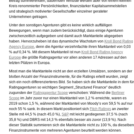
Betrag summierenden, dauernden Verluste werden aber von einem kleinen
Kreis renommierter Persönlichkeiten, finanzstarker Kapitalsammelstellen
und strategisch motivierter Gesellschafter einzelner gerateter
Unternehmen getragen.
Unter den sonstigen Agenturen gibt es keine wirklich auffälligen
Bewegungen, wenn man zudem berücksichtigt, dass einige Agenturen
zwischenzeitlich aufgegeben und damit auch Marktanteile abgegeben
haben. Hervorzuheben ist das dynamische Wachstum von
Kroll Bond Rating
Agency Europe
, denn die Agentur verzehnfachte ihren Marktanteil von 0,03
% auf 0,34 %. Mit diesem Marktanteil ist nun
Kroll Bond Rating Agency
Europe
die größte Ratingagentur vor allen anderen 17 Adressen auf den
letzten Plätzen in Europa.
Misst man die Marktanteile nicht an den erzielten Umsätzen, sondern an der
bloßen Anzahl der Finanzinstrumente, für die Ratings erteilt wurden, zeigt
sich ein noch differenzierteres Bild. So haben sich die Marktanteile in dem für
Ratingagenturen so wichtigen Segment „Structured Finance“ deutlich
zugunsten der
Ratingagentur Scope
verschoben: Während die
Berliner
Scope
im Jahr zuvor nur einen Marktanteil von 1,2 % erreichte, waren es
2019 schon 1,5 %, während der Marktanteil von Moody’s von 59,5 % auf nur
noch 55 % sank. In diesem Markt positioniert sich
Fitch Ratings
an zweiter
Stelle mit 44,5 % (nach 45,0 %),
S&P
mit leicht gestiegenen 37,5 % (nach
35,8 %) und DBRS mit 14,3 % ebenfalls besser als zuvor (13,9 %). Nach
dieser Statistik summieren sich die Marktanteile nicht zu 100 %, da dieselben
Finanzinstrumente von mehreren Agenturen beurteilt werden können.