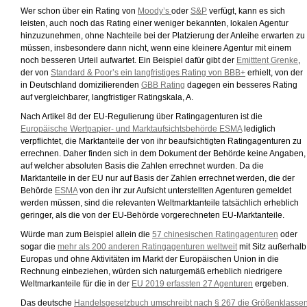
Wer schon über ein Rating von
Moody’s
oder
S&P
verfügt, kann es sich
leisten, auch noch das Rating einer weniger bekannten, lokalen Agentur
hinzuzunehmen, ohne Nachteile bei der Platzierung der Anleihe erwarten zu
müssen, insbesondere dann nicht, wenn eine kleinere Agentur mit einem
noch besseren Urteil aufwartet. Ein Beispiel dafür gibt der
Emitttent Grenke
,
der von
Standard & Poor’s ein langfristiges Rating von BBB+
erhielt, von der
in Deutschland domizilierenden
GBB Rating
dagegen ein besseres Rating
auf vergleichbarer, langfristiger Ratingskala, A.
Nach Artikel 8d der EU-Regulierung über Ratingagenturen ist die
Europäische Wertpapier- und Marktaufsichtsbehörde ESMA
lediglich
verpflichtet, die Marktanteile der von ihr beaufsichtigten Ratingagenturen zu
errechnen. Daher finden sich in dem Dokument der Behörde keine Angaben,
auf welcher absoluten Basis die Zahlen errechnet wurden. Da die
Marktanteile in der EU nur auf Basis der Zahlen errechnet werden, die der
Behörde
ESMA
von den ihr zur Aufsicht unterstellten Agenturen gemeldet
werden müssen, sind die relevanten Weltmarktanteile tatsächlich erheblich
geringer, als die von der EU-Behörde vorgerechneten EU-Marktanteile.
Würde man zum Beispiel allein die
57 chinesischen Ratingagenturen
oder
sogar die
mehr als 200 anderen Ratingagenturen weltweit
mit Sitz außerhalb
Europas und ohne Aktivitäten im Markt der Europäischen Union in die
Rechnung einbeziehen, würden sich naturgemäß erheblich niedrigere
Weltmarkanteile für die in der
EU 2019 erfassten 27 Agenturen
ergeben.
Das deutsche
Handelsgesetzbuch umschreibt nach § 267 die Größenklasse