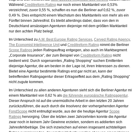
Während
Creditreform Rating
nur noch einen Marktanteil von 0,53%
verzeichnet, zuvor 0,55 %, schaffen es nun die Berliner auf 0,62 %, zuvor
0,49 %. Dies entspricht einem Wachstum des Marktanteils von mehr als ein
Fünftel binnen Jahresfrist. Es bleibt allerdings dabei, dass von den in
Deutschland ansässigen Agenturen diejenige mit dem größten Marktanteil
nur den achten Platz belegt.
Im Unterschied zu
A.M. Best Europe Rating Services
,
Cerved Rating Agency
,
The Economist Intelligence Unit
und
Creditreform Rating
nimmt die Berliner
Scope Ratings
jeden Ratingauftrag entgegen, also auch im Marktsegment
„Corporate Insurance“, der zum Beispiel von
Creditreform Rating
nicht
bedient wird. Durch sogenanntes „Rating Shopping“ suchen Emittenten
diejenige Agentur, die am besten in der Lage ist, ihren Interessen zu dienen.
Bietet eine Agentur bestimmte Ratings erst gar nicht an, kann der
betreffenden Ratingagentur dieser Ertragseffekt aus dem „Rating Shopping“
nicht zugute kommen.
Im Unterschied zu allen anderen Agenturen sieht sich die Berliner Agentur mi
einem Marktanteil von 0,62 % als
die führende europäische Ratingagentur
.
Dieser Anspruch ist auf die unermüdliche Arbeit in den letzten 20 Jahren
zurückzuführen, die auch durch die Insolvenz der vorhergehenden Agentur
FondScope
nicht entmutigt wurde, aus der die heutige Agentur
Scope
Ratings
hervorging. Über die letzten zwei Jahrzehnten konnte die Agentur
zwar noch in keinem Jahr Gewinne erzielen, sondern es addierten sich
Jahresfehlbeträge. Die sich inzwischen auf einen insgesamt achtstelligen