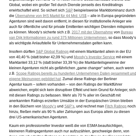
Global, wobei ein großer Teil durch Dienste jenseits des Kreditratings
erwirtschaftet wird. So sichert sich
S&P
beispielsweise Marktdominanz durch
die
Übernahme von IHS Markit für 44 Mrd. US$
– alle in Europa gegründeten
Agenturen sind weit davon entfernt, in diesen für institutionelle Anleger wie
auch für öffentliche und für private Emittenten wichtigen Diensten mitspielen
zu können. Moody’s sicherte sich z.B.
2017 mit der Übernahme
von
Bureau
van Dijk Informationen zu rund 375 Millionen Unternehmen
, so dass Moody’s
als wichtigste Anlaufstelle für Unternehmensdaten gelten kann.
Insofern dürften
S&P Global Ratings
mit einem Marktanteil allein in der EU
von 40,40 % (statt bisher 42,09 %) und
Moody’s Investor Service
mit einem
Marktanteil 33,12 % (statt bisher 33,39 %) die Marktanteilsgewinne der
kleinen Agenturen nicht als gefährlichen „game changer“ sehen, auch wenn
z.B.
Scope Ratings bereits zu hunderten Unternehmen Daten gesammelt un
eigene Meinungen gebildet hat
. Zumal diese Ratings der Berliner
Agentur kaum – sofern vorhanden – von den Ratings der Marktführer
abweichen, ergibt sich kein disruptiver Effekt und kein Grund für Anleger, sich
mit diesen Ratings zu befassen. Mehr als 70 % aller im Geschäft mit
anerkannten Ratings erzielten Umsätze in der Europäischen Union bleiben
in den Büchern von
Moody’s
und
S&P’s
, und rechnet man
Fitch Ratings
noch
hinzu, fließen mehr als 90 % aller Zahlungen aus Europa allein zu diesen
drei US-amerikanischen Agenturen.
Kaum ein professioneller Investor weiß die von ESMA beaufsichtigen,
kleineren Ratingagenturen auch nur aufzuzählen, geschweige denn, von