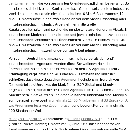
der Unternehmen
, die von bestimmten Offenlegungspflichten befreit sind. So
handelt es sich bei kleinen Kapitalgesellschaften um solche, die mindestens
zwei dieser drei Merkmale nicht überschreiten: 6 Mio. € Bilanzsumme, 12
Mio. € Umsatzerlöse in den zwölf Monaten vor dem Abschlussstichtag oder
im Jahresdurchschnitt fünfzig Arbeitnehmer; mittelgroße
Kapitalgesellschaften sind solche, die mindestens zwei der drei in Absatz 1
bezeichneten Merkmale überschreiten und jeweils mindestens zwei der drei
nachstehenden Merkmale nicht überschreiten: 20 Mio. € Bilanzsumme, 40
Mio. € Umsatzerlöse in den zwölf Monaten vor dem Abschlussstichtag oder
im Jahresdurchschnitt zweihundertfünfzig Arbeitnehmer.
Von den in Deutschland ansässigen – sich teils selbst als „führend“
bezeichnenden – Agenturen werden diese Schwellenwerte nicht
überschritten, so dass sie im Unterschied zu den US-Agenturen nicht zur
Offenlegung verpflichtet sind. Aus diesem Zusammenhang lässt sich
schließen, dass diese deutschen Agenturen höchstens im Bereich von
Tausendstel des Umsatzes der Marktführer S&P Global und Moody’s
angesiedelt sind, zumal die deutschen Agenturen im Unterschied zu den US-
Amerikanern in Afrika, Asien und Amerika nahezu unbekannt sind. Moody’s
zum Beispiel ist weltweit
mit mehr als 11400 Mitarbeitern mit 33 Büros von A
wie Argentinien bis Z wie Zypern präsent
und bedient Kunden in mehr als
100 Staaten der Welt.
Moody’s Corporation
verzeichnete im
dritten Quartal 2020
einen TTM
(Trailing Twelve Months) Umsatz von 5,3 Mrd. US$ mit einer operativen
Ergebnismarge von rund 45 %. Noch höhere Gesamtumsätze erzielte S&P