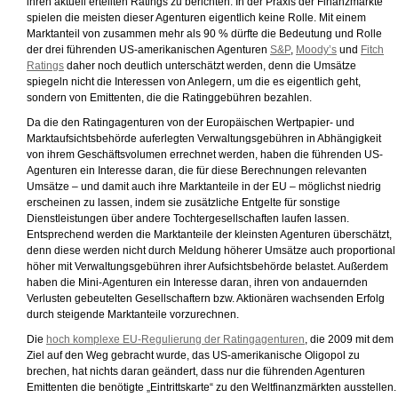
ihren aktuell erteilten Ratings zu berichten. In der Praxis der Finanzmärkte
spielen die meisten dieser Agenturen eigentlich keine Rolle. Mit einem
Marktanteil von zusammen mehr als 90 % dürfte die Bedeutung und Rolle
der drei führenden US-amerikanischen Agenturen
S&P
,
Moody’s
und
Fitch
Ratings
daher noch deutlich unterschätzt werden, denn die Umsätze
spiegeln nicht die Interessen von Anlegern, um die es eigentlich geht,
sondern von Emittenten, die die Ratinggebühren bezahlen.
Da die den Ratingagenturen von der Europäischen Wertpapier- und
Marktaufsichtsbehörde auferlegten Verwaltungsgebühren in Abhängigkeit
von ihrem Geschäftsvolumen errechnet werden, haben die führenden US-
Agenturen ein Interesse daran, die für diese Berechnungen relevanten
Umsätze – und damit auch ihre Marktanteile in der EU – möglichst niedrig
erscheinen zu lassen, indem sie zusätzliche Entgelte für sonstige
Dienstleistungen über andere Tochtergesellschaften laufen lassen.
Entsprechend werden die Marktanteile der kleinsten Agenturen überschätzt,
denn diese werden nicht durch Meldung höherer Umsätze auch proportional
höher mit Verwaltungsgebühren ihrer Aufsichtsbehörde belastet. Außerdem
haben die Mini-Agenturen ein Interesse daran, ihren von andauernden
Verlusten gebeutelten Gesellschaftern bzw. Aktionären wachsenden Erfolg
durch steigende Marktanteile vorzurechnen.
Die
hoch komplexe EU-Regulierung der Ratingagenturen
, die 2009 mit dem
Ziel auf den Weg gebracht wurde, das US-amerikanische Oligopol zu
brechen, hat nichts daran geändert, dass nur die führenden Agenturen
Emittenten die benötigte „Eintrittskarte“ zu den Weltfinanzmärkten ausstellen.