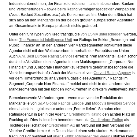
Industrieunternehmen, der Finanzdienstleister – also insbesondere Banken
und Versicherungen – sowie beim Rating vermögensgedeckter Wertpapiere
(Asset-Backed Securities usw.) als Konkurrent auftritt. Unter dem Strich hat
sich also an den Marktanteilen der beiden größten europäischen Agenturen
am Gesamtmarkt in Europa praktisch nichts geändert.
Unter den fünf Typen von Kreditratings, die
von ESMA unterschieden
werden,
bietet
The Economist Intelligence Unit
nur Ratings im Sektor „Sovereign and
Public Finance“ an. In den anderen vier Marktsegmenten konkurriert diese
Agentur nicht mit den Wettbewerbern innerhalb der Europäischen Union.
Auch
A.M. Best Europe Rating Services
erreicht ihren Marktanteil allein scho
durch die Aktivitäten dieser Agentur in den Marktsegmenten „Corporate Non-
Financial“ und „Corporate Financial“ (zu letzterem gehört insbesondere die
Versicherungswirtschaft). Auch der Marktanteil von
Cerved Rating Agency
ist
vor dem Hintergrund zu analysieren, dass diese Agentur nur Ratings im
Segment „Corporate Non-Financial“ meldet und nicht in den anderen vier
Marktsegmenten mit den übrigen Konkurrenten in direktem Wettbewerb steht
Bemerkenswerte Veränderungen – wenn man von der Reduktion der
Marktanteile von
S&P Global Ratings Europe
und
Moody’s Investors Service
einmal absieht – gibt es nur unter den „Ferner liefen“. So nahm eine
Ratingagentur in Berlin der Agentur
Creditreform Rating
den achten Platz im
Ranking ab. Dies ist insofern bemerkenswert, da
Creditreform Rating
als
Tochtergesellschaft der
Creditreform AG
im Verbund mit dem Verband der
Vereine Creditreform e.V. in Deutschland einen sehr starken Markennamen
trägt und sich weltweit auf
über 158000 Mitglieder des Vereins
stützen kann.