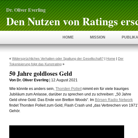
Dr. Oliver Everling
Den Nutzen von Ratings ers
HOME
MISSION
PUBLIKA
«
Widersprüchliches Verhalten oder Spaltung der Gesellschaft?
|
Home
|
Der
Tokenisierung folgt das Kunstrating
»
50 Jahre goldloses Geld
Von Dr. Oliver Everling
| 12.August 2021
Wie könnte es anders sein,
Thorsten Polleit
nimmt ein für viele trauriges
Jubiläum zum Anlasse, darüber zu sprechen und zu schreiben: „50 Jahre
Geld ohne Gold. Das Ende von Bretton Woods“. Im
Börsen Radio Network
findet Thorsten Polleit zum Gold, Flash Crash und „das Verbrechen von 1971
Gehör.