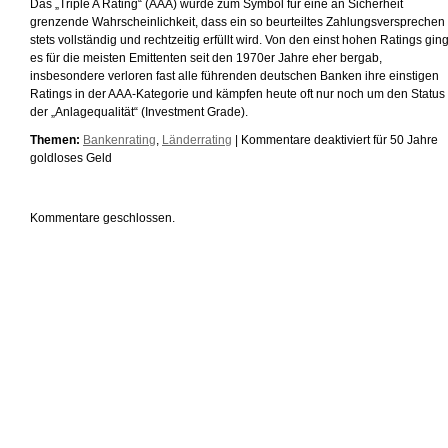
Das „Triple A Rating“ (AAA) wurde zum Symbol für eine an Sicherheit
grenzende Wahrscheinlichkeit, dass ein so beurteiltes Zahlungsversprechen
stets vollständig und rechtzeitig erfüllt wird. Von den einst hohen Ratings gin
es für die meisten Emittenten seit den 1970er Jahre eher bergab,
insbesondere verloren fast alle führenden deutschen Banken ihre einstigen
Ratings in der AAA-Kategorie und kämpfen heute oft nur noch um den Status
der „Anlagequalität“ (Investment Grade).
Themen:
Bankenrating
,
Länderrating
|
Kommentare deaktiviert
für 50 Jahre
goldloses Geld
Kommentare geschlossen.