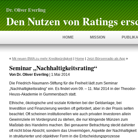
Dr. Oliver Everling
Den Nutzen von Ratings ers
HOME
MISSION
PUBLIKA
«
Mit neuen BWA zu mehr Kreditwürdigkeit
|
Home
|
Jetzt Börsenradio als App
»
Seminar „Nachhaltigkeitsrating“
Von Dr. Oliver Everling
| 1.Mai 2014
Die Friedrich-Naumann-Stiftung für die Freiheit lädt zum Seminar
„Nachhaltigkeitsrating“ ein. Es findet vom 09. – 11. Mai 2014 in der Theodor-
Heuss-Akademie in Gummersbach statt.
Ethische, ökologische und soziale Kriterien bei der Geldanlage, bei
Investition und Finanzierung werden oft gefordert, aber in der Praxis selten
beachtet. Oft scheinen institutionellen wie auch privaten Investoren allein
Gewinnziele im Vordergrund zu stehen, die nur klingende Münzen zum
Maßstab des Handelns machen. Bei genauerer Betrachtung steckt dahinter
oft nicht böse Absicht, sondern das Unvermögen, Aspekte der Nachhaltigkeit
in strukturierter und objektiver Form in die Entscheidungsprozesse