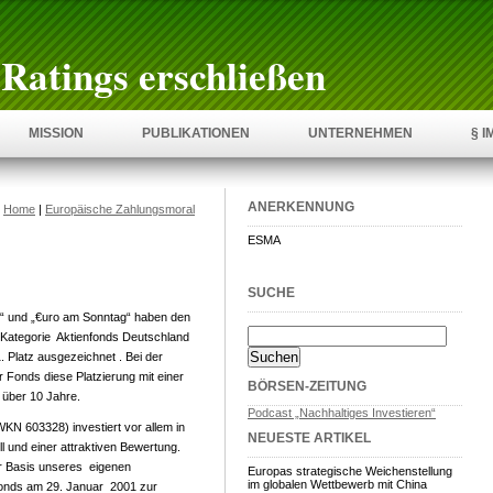
Ratings erschließen
MISSION
PUBLIKATIONEN
UNTERNEHMEN
§ 
ANERKENNUNG
|
Home
|
Europäische Zahlungsmoral
ESMA
SUCHE
“ und „€uro am Sonntag“ haben den
Kategorie Aktienfonds Deutschland
. Platz ausgezeichnet . Bei der
 Fonds diese Platzierung mit einer
BÖRSEN-ZEITUNG
über 10 Jahre.
Podcast „Nachhaltiges Investieren“
N 603328) investiert vor allem in
NEUESTE ARTIKEL
und einer attraktiven Bewertung.
er Basis unseres eigenen
Europas strategische Weichenstellung
im globalen Wettbewerb mit China
Fonds am 29. Januar 2001 zur