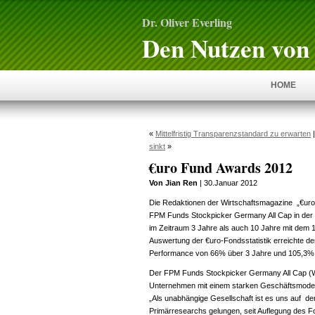
Dr. Oliver Everling
Den Nutzen von 
HOME
«
Mittelfristig Transparenzstandard zu erwarten
sinkt
»
€uro Fund Awards 2012
Von Jian Ren
| 30.Januar 2012
Die Redaktionen der Wirtschaftsmagazine „€uro
FPM Funds Stockpicker Germany All Cap in der 
im Zeitraum 3 Jahre als auch 10 Jahre mit dem 1
Auswertung der €uro-Fondsstatistik erreichte der
Performance von 66% über 3 Jahre und 105,3% 
Der FPM Funds Stockpicker Germany All Cap (WK
Unternehmen mit einem starken Geschäftsmodell 
„Als unabhängige Gesellschaft ist es uns auf d
Primärresearchs gelungen, seit Auflegung des 