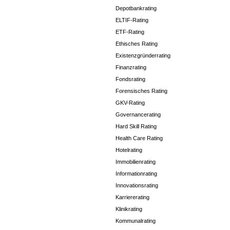
Depotbankrating
ELTIF-Rating
ETF-Rating
Ethisches Rating
Existenzgründerrating
Finanzrating
Fondsrating
Forensisches Rating
GKV-Rating
Governancerating
Hard Skill Rating
Health Care Rating
Hotelrating
Immobilienrating
Informationrating
Innovationsrating
Karriererating
Klinikrating
Kommunalrating