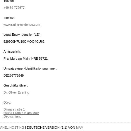
Telefon:
+49 69 772677
Internet:
www.rating-evidence.com
Legal Entity Identifier (LEI):
529900H7U10QMQQ4CU62
Amtsgericht:
Frankfurt am Main, HRB 58721
Umsatzsteuer-Identifikationsnummer:
DE286772649
Geschäftsführer:
Dr. Oliver Everling
Büro:
Ditmarstraße 1
60487 Frankfurt am Main
Deutschland
PANEL HOSTING
| DEUTSCHE VERSION (1.1) VON
MAM