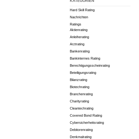
KATEGORIEN
Hard Skill Rating
Nachrichten
Ratings
Aktienrating
Anleiherating
Arztrating
Bankenrating
Bankinternes Rating
Berechtigungsscheinrating
Beteiligungsrating
Bilanzrating
Biotechrating
Branchenrating
Charityrating
Cleantechrating
Covered Bond Rating
Cybersicherheitsrating
Debitorenrating
Denkmalrating