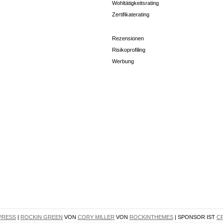
Wohltätigkeitsrating
Zertifikaterating
Rezensionen
Risikoprofiling
Werbung
PRESS
|
ROCKIN GREEN
VON
CORY MILLER
VON
ROCKINTHEMES
| SPONSOR IST
C