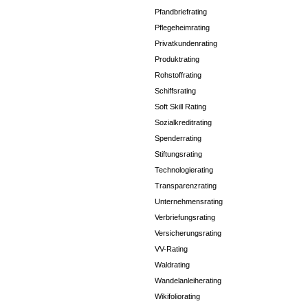
Pfandbriefrating
Pflegeheimrating
Privatkundenrating
Produktrating
Rohstoffrating
Schiffsrating
Soft Skill Rating
Sozialkreditrating
Spenderrating
Stiftungsrating
Technologierating
Transparenzrating
Unternehmensrating
Verbriefungsrating
Versicherungsrating
VV-Rating
Waldrating
Wandelanleiherating
Wikifoliorating