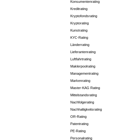
Konsumentenrating
Kreditrating
Kryptofondsrating
Kryptorating
Kunstrating
KYC-Rating
Länderrating
Lieferantenrating
Luftfahrtrating
Maklerpoolrating
Managementrating
Markenrating
Master-KAG Rating
Mittelstandsrating
Nachfolgerating
Nachhaltigkeitsrating
OR-Rating
Patentrating
PE-Rating
Personalrating