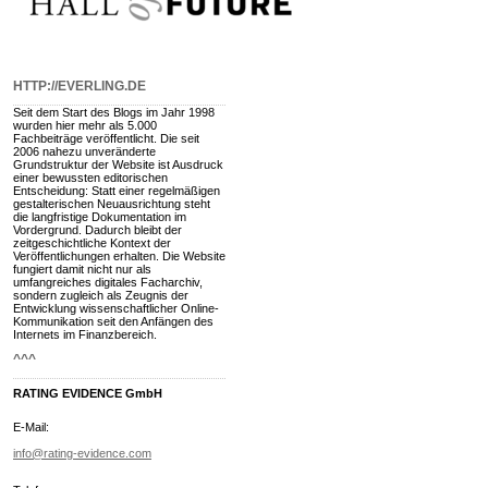
HTTP://EVERLING.DE
Seit dem Start des Blogs im Jahr 1998
wurden hier mehr als 5.000
Fachbeiträge veröffentlicht. Die seit
2006 nahezu unveränderte
Grundstruktur der Website ist Ausdruck
einer bewussten editorischen
Entscheidung: Statt einer regelmäßigen
gestalterischen Neuausrichtung steht
die langfristige Dokumentation im
Vordergrund. Dadurch bleibt der
zeitgeschichtliche Kontext der
Veröffentlichungen erhalten. Die Website
fungiert damit nicht nur als
umfangreiches digitales Facharchiv,
sondern zugleich als Zeugnis der
Entwicklung wissenschaftlicher Online-
Kommunikation seit den Anfängen des
Internets im Finanzbereich.
^^^
RATING EVIDENCE GmbH
E-Mail:
info@rating-evidence.com