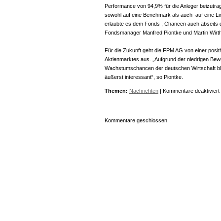
Performance von 94,9% für die Anleger beizutra
sowohl auf eine Benchmark als auch auf eine Li
erlaubte es dem Fonds , Chancen auch abseits d
Fondsmanager Manfred Piontke und Martin Wirth
Für die Zukunft geht die FPM AG von einer posi
Aktienmarktes aus. „Aufgrund der niedrigen Bew
Wachstumschancen der deutschen Wirtschaft ble
äußerst interessant“, so Piontke.
Themen:
Nachrichten
|
Kommentare deaktiviert
Kommentare geschlossen.