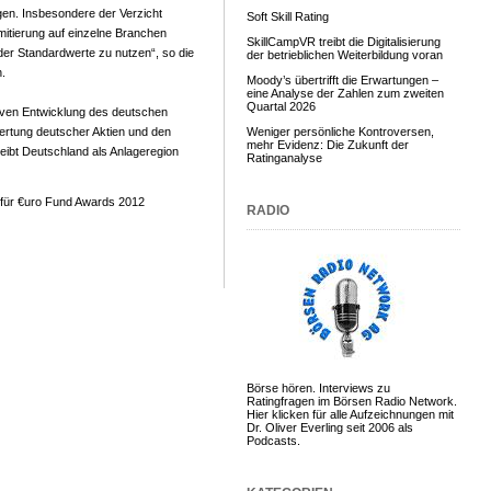
gen. Insbesondere der Verzicht
Soft Skill Rating
mitierung auf einzelne Branchen
SkillCampVR treibt die Digitalisierung
er Standardwerte zu nutzen“, so die
der betrieblichen Weiterbildung voran
.
Moody’s übertrifft die Erwartungen –
eine Analyse der Zahlen zum zweiten
Quartal 2026
tiven Entwicklung des deutschen
ertung deutscher Aktien und den
Weniger persönliche Kontroversen,
mehr Evidenz: Die Zukunft der
ibt Deutschland als Anlageregion
Ratinganalyse
für €uro Fund Awards 2012
RADIO
Börse hören. Interviews zu
Ratingfragen im Börsen Radio Network.
Hier klicken für alle Aufzeichnungen mit
Dr. Oliver Everling seit 2006 als
Podcasts.