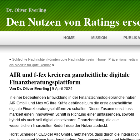
Dr. Oliver Everling
Den Nutzen von Ratings ers
HOME
MISSION
PUBLIKA
«
Schlechte Nachrichten könnten gute Nachrichten sein
|
Home
|
Präventionsmedizin
als Medizin für gute Rendite
»
AIR und f-fex kreieren ganzheitliche digitale
Finanzberatungsplattform
Von Dr. Oliver Everling
| 9.April 2024
In einer bedeutenden Entwicklung in der Finanztechnologiebranche haben
AIR GmbH und f-fex AG ihre Kräfte gebündelt, um die erste ganzheitliche
digitale Finanzberatungsplattform zu schaffen. Dieser Zusammenschluss
markiert einen innovativen Schritt in Richtung einer umfassenden, sowohl
hybrid als auch voll digital einsetzbaren Finanzberatung, die alle
wesentlichen finanziellen Bedürfnisse der Nutzer abdeckt.
Horst Schneider, CEO der AIR GmbH, hebt hervor, dass durch die Integration