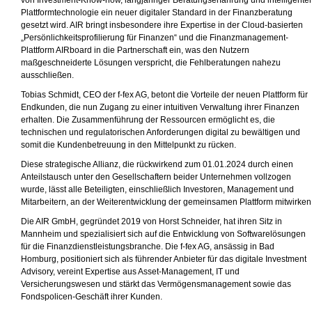
von Investment-Know-how, langjähriger Beratungserfahrung und intelligenter
Plattformtechnologie ein neuer digitaler Standard in der Finanzberatung
gesetzt wird. AIR bringt insbesondere ihre Expertise in der Cloud-basierten
„Persönlichkeitsprofilierung für Finanzen“ und die Finanzmanagement-
Plattform AIRboard in die Partnerschaft ein, was den Nutzern
maßgeschneiderte Lösungen verspricht, die Fehlberatungen nahezu
ausschließen.
Tobias Schmidt, CEO der f-fex AG, betont die Vorteile der neuen Plattform für
Endkunden, die nun Zugang zu einer intuitiven Verwaltung ihrer Finanzen
erhalten. Die Zusammenführung der Ressourcen ermöglicht es, die
technischen und regulatorischen Anforderungen digital zu bewältigen und
somit die Kundenbetreuung in den Mittelpunkt zu rücken.
Diese strategische Allianz, die rückwirkend zum 01.01.2024 durch einen
Anteilstausch unter den Gesellschaftern beider Unternehmen vollzogen
wurde, lässt alle Beteiligten, einschließlich Investoren, Management und
Mitarbeitern, an der Weiterentwicklung der gemeinsamen Plattform mitwirken
Die AIR GmbH, gegründet 2019 von Horst Schneider, hat ihren Sitz in
Mannheim und spezialisiert sich auf die Entwicklung von Softwarelösungen
für die Finanzdienstleistungsbranche. Die f-fex AG, ansässig in Bad
Homburg, positioniert sich als führender Anbieter für das digitale Investment
Advisory, vereint Expertise aus Asset-Management, IT und
Versicherungswesen und stärkt das Vermögensmanagement sowie das
Fondspolicen-Geschäft ihrer Kunden.