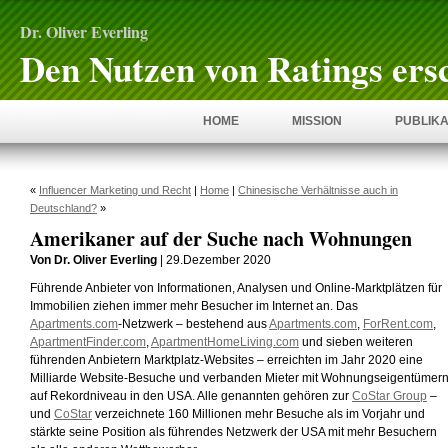
Dr. Oliver Everling
Den Nutzen von Ratings ers
HOME
MISSION
PUBLIKA
«
Influencer Marketing und Recht
|
Home
|
Chinesische Verhältnisse auch in
Deutschland?
»
Amerikaner auf der Suche nach Wohnungen
Von Dr. Oliver Everling
| 29.Dezember 2020
Führende Anbieter von Informationen, Analysen und Online-Marktplätzen für
Immobilien ziehen immer mehr Besucher im Internet an. Das
Apartments.com
-Netzwerk – bestehend aus
Apartments.com
,
ForRent.com
,
ApartmentFinder.com
,
ApartmentHomeLiving.com
und sieben weiteren
führenden Anbietern Marktplatz-Websites – erreichten im Jahr 2020 eine
Milliarde Website-Besuche und verbanden Mieter mit Wohnungseigentümer
auf Rekordniveau in den USA. Alle genannten gehören zur
CoStar Group
–
und
CoStar
verzeichnete 160 Millionen mehr Besuche als im Vorjahr und
stärkte seine Position als führendes Netzwerk der USA mit mehr Besuchern