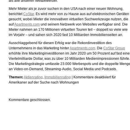
als alle anderen Wettbewerber.
Mehr Mieter als je zuvor suchen in den USA nach einer neuen Wohnung,
berichtet
CoStar
. Es wird mehr von zu Hause aus auf elektronischen Geräten
gesucht, wobei Mieter die innovativen virtuellen Suchwerkzeuge nutzen, die
auf
Apartments.com
und seinem Netzwerk von Websites verfügbar sind. Die
Mieter nahmen an 170 Millionen virtuellen Touren teil – doppelt so viele wie
im Vorjahr – und sahen sich 2020 fast 10 Milliarden Immobilienseiten an.
Ausschlaggebend für diesen Erfolg war die Rekordinvestition des
Unternehmens in das Marketing hinter
Apartments.com
. Die
CoStar Group
erhöhte ihre Marketinginvestitionen im Jahr 2020 um 50 Prozent auf fast eine
Viertelmilliarde Dollar, was zu über 10 Milliarden Medienimpressionen führte.
Die Marketingstrategie umfasste 23.000 Werbespots und die doppelte Meng
an Video-on-Demand, Streaming-Audio, Social Media und Podcasts.
Themen:
Aktienrating
,
Immobilienrating
|
Kommentare deaktiviert
für
Amerikaner auf der Suche nach Wohnungen
Kommentare geschlossen.