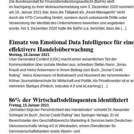
Die Bundesanstalt für Finanzdienstleistungsaufsicht (BaFin) stellt
im Nachgang zu ihrer Verbrauchermeldung vom 3. Dezember 2020 nunmehr
am 18. Januar 2021 klar, dass die Tätigkeit als „Asset-Manager/in“ nicht
durch die HTG Consulting GmbH, sondern durch unbekannte Dritte unter
Verwendung der Identität des Unternehmens beworben und angeboten
wurde. Am 3. Dezember 2020 hatte die BaFin u.a. berichtet, dass die […]
Einsatz von Emotional Data Intelligence für eine
effektivere Handelsüberwachung
Montag, 18.Januar 2021
User-Generated Content (UGC) macht einen wesentlichen Teil der
Kommunikation über soziale Medien aus, schreiben Stefan Nann, Jonas
Krauß und Heinz Ackermann in ihrem Beitrag zum Buch „Social Credit
Rating“. Heinz Ackermann ist Betriebswirt und Absolvent der renommierten
Kölner Journalistenschule für Wirtschaft und Politik. Als Privatinvestor ist er a
mehreren Startups (Fintech, Industrie 4.0 und eLearning) […]
86% der Wirtschaftsdelinquenten identifiziert
Freitag, 15.Januar 2021
„Verhalten folgt der Persönlichkeit des Handelnden“ schreibt Dr. Alexander
Schlegel im Buch „Social Credit Rating“ des Springer-Verlags. Er ist
Bereichsleiter des Geschäftsbereichs Marketing & Services beim Deutschen
Genossenschafts Verlag eG in Wiesbaden, einem Dienstleister für
Genossenschaftsbanken sowie Waren- und