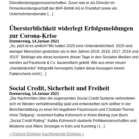
Dienstleistungsgenossenschaften. Zuvor war er als Director im
Firmenkundengeschäft der BHF-BANK AG in Frankfurt sowie als
Unternehmensberater […]
Übersterblichkeit widerlegt Erfolgsmeldungen
zur Corona-Krise
Donnerstag, 14.Januar 2021
„So, jetzt ist es amtlich! Wir hatten 2020 eine Untersterblichkeit. 2020 sind
weniger Menschen gestorben als in den Jahren 2019, 2018, 2017, 2016 und
2015″. Beiträge wie diese kursieren dieser Tage in den Sozialen Medien und
werden auf Facebook & Co. tausendfach geteilt. Wie aus einer neuen
„Handelskontor“-Infografik hervorgeht, halten diese Aussagen einem
Faktencheck nicht […]
Social Credit, Sicherheit und Freiheit
Donnerstag, 14.Januar 2021
„Die Nachrichten über die sogenannten Social Credit Systeme verbreiteten
sich im Westen verhältnismäßig spät und entwickelten sich seither in der
Berichterstattung zu einer Art negativem Faszinosum und Clickbait-Thema
ohne Tiefgang“, resümiert Katika Kühnreich in ihrem Beitrag zum Buch
„Social Credit Rating“. Katika Kühnreich studierte Politikwissenschaften und
Moderne und Ältere Sinologie in Köln und Kunming / […]
« Frühere Einträge
Nachfolgende Einträge »