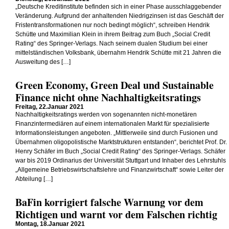
„Deutsche Kreditinstitute befinden sich in einer Phase ausschlaggebender
Veränderung. Aufgrund der anhaltenden Niedrigzinsen ist das Geschäft der
Fristentransformationen nur noch bedingt möglich“, schreiben Hendrik
Schütte und Maximilian Klein in ihrem Beitrag zum Buch „Social Credit
Rating“ des Springer-Verlags. Nach seinem dualen Studium bei einer
mittelständischen Volksbank, übernahm Hendrik Schütte mit 21 Jahren die
Ausweitung des […]
Green Economy, Green Deal und Sustainable
Finance nicht ohne Nachhaltigkeitsratings
Freitag, 22.Januar 2021
Nachhaltigkeitsratings werden von sogenannten nicht-monetären
Finanzintermediären auf einem internationalen Markt für spezialisierte
Informationsleistungen angeboten. „Mittlerweile sind durch Fusionen und
Übernahmen oligopolistische Marktstrukturen entstanden“, berichtet Prof. Dr.
Henry Schäfer im Buch „Social Credit Rating“ des Springer-Verlags. Schäfer
war bis 2019 Ordinarius der Universität Stuttgart und Inhaber des Lehrstuhls
„Allgemeine Betriebswirtschaftslehre und Finanzwirtschaft“ sowie Leiter der
Abteilung […]
BaFin korrigiert falsche Warnung vor dem
Richtigen und warnt vor dem Falschen richtig
Montag, 18.Januar 2021