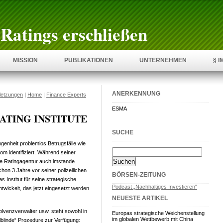
Ratings erschließen
MISSION
PUBLIKATIONEN
UNTERNEHMEN
§ 
ANERKENNUNG
letzungen
|
Home
|
Finance Experts
ESMA
-RATING INSTITUTE
SUCHE
ngenheit problemlos Betrugsfälle wie
m identifiziert. Während seiner
ie Ratingagentur auch imstande
on 3 Jahre vor seiner polizeilichen
BÖRSEN-ZEITUNG
 Institut für seine strategische
Podcast „Nachhaltiges Investieren“
twickelt, das jetzt eingesetzt werden
NEUESTE ARTIKEL
olvenzverwalter usw. steht sowohl in
Europas strategische Weichenstellung
im globalen Wettbewerb mit China
elblinde“ Prozedure zur Verfügung: