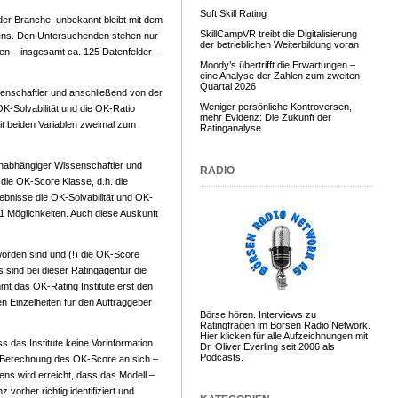
Soft Skill Rating
 der Branche, unbekannt bleibt mit dem
SkillCampVR treibt die Digitalisierung
ns. Den Untersuchenden stehen nur
der betrieblichen Weiterbildung voran
en – insgesamt ca. 125 Datenfelder –
Moody’s übertrifft die Erwartungen –
eine Analyse der Zahlen zum zweiten
Quartal 2026
enschaftler und anschließend von der
Weniger persönliche Kontroversen,
K-Solvabilität und die OK-Ratio
mehr Evidenz: Die Zukunft der
it beiden Variablen zweimal zum
Ratinganalyse
unabhängiger Wissenschaftler und
RADIO
die OK-Score Klasse, d.h. die
ebnisse die OK-Solvabilität und OK-
1 Möglichkeiten. Auch diese Auskunft
worden sind und (!) die OK-Score
sind bei dieser Ratingagentur die
mt das OK-Rating Institute erst den
 Einzelheiten für den Auftraggeber
Börse hören. Interviews zu
Ratingfragen im Börsen Radio Network.
Hier klicken für alle Aufzeichnungen mit
s das Institute keine Vorinformation
Dr. Oliver Everling seit 2006 als
Podcasts.
ie Berechnung des OK-Score an sich –
ns wird erreicht, dass das Modell –
 vorher richtig identifiziert und