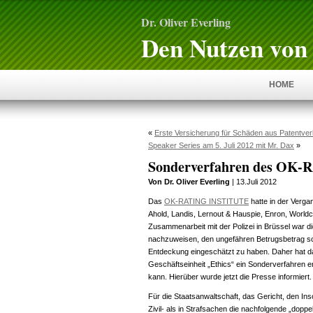
Dr. Oliver Everling
Den Nutzen von 
HOME
«
Erste Versicherung für Schäden aus Patentver
Speaker Series am 5. Juli 2012 mit Mr. Dax
»
Sonderverfahren des OK
Von Dr. Oliver Everling
| 13.Juli 2012
Das
OK-RATING INSTITUTE
hatte in der Verga
Ahold, Landis, Lernout & Hauspie, Enron, Worldco
Zusammenarbeit mit der Polizei in Brüssel war d
nachzuweisen, den ungefähren Betrugsbetrag sch
Entdeckung eingeschätzt zu haben. Daher hat das
Geschäftseinheit „Ethics“ ein Sonderverfahren en
kann. Hierüber wurde jetzt die Presse informiert.
Für die Staatsanwaltschaft, das Gericht, den Ins
Zivil- als in Strafsachen die nachfolgende „dopp