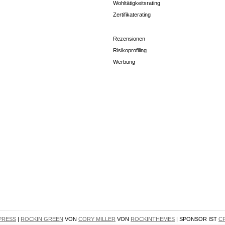
Wohltätigkeitsrating
Zertifikaterating
Rezensionen
Risikoprofiling
Werbung
PRESS
|
ROCKIN GREEN
VON
CORY MILLER
VON
ROCKINTHEMES
| SPONSOR IST
C