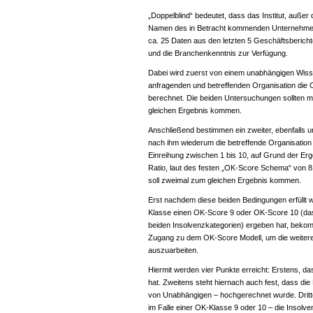
„Doppelblind“ bedeutet, dass das Institut, außer
Namen des in Betracht kommenden Unternehme
ca. 25 Daten aus den letzten 5 Geschäftsbericht
und die Branchenkenntnis zur Verfügung.
Dabei wird zuerst von einem unabhängigen Wiss
anfragenden und betreffenden Organisation die O
berechnet. Die beiden Untersuchungen sollten m
gleichen Ergebnis kommen.
Anschließend bestimmen ein zweiter, ebenfalls 
nach ihm wiederum die betreffende Organisation 
Einreihung zwischen 1 bis 10, auf Grund der Erg
Ratio, laut des festen „OK-Score Schema“ von 8
soll zweimal zum gleichen Ergebnis kommen.
Erst nachdem diese beiden Bedingungen erfüllt 
Klasse einen OK-Score 9 oder OK-Score 10 (das 
beiden Insolvenzkategorien) ergeben hat, bekom
Zugang zu dem OK-Score Modell, um die weiteren
auszuarbeiten.
Hiermit werden vier Punkte erreicht: Erstens, das
hat. Zweitens steht hiernach auch fest, dass d
von Unabhängigen – hochgerechnet wurde. Dritte
im Falle einer OK-Klasse 9 oder 10 – die Insolvenz