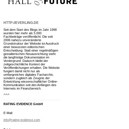
HTTP://EVERLING.DE
Seit dem Start des Blogs im Jahr 1998
wurden hier mehr als 5.000
Fachbeiträge veröffentlicht. Die seit
2006 nahezu unveränderte
Grundstruktur der Website ist Ausdruck
einer bewussten editorischen
Entscheidung: Statt einer regelmäßigen
gestalterischen Neuausrichtung steht
die langfristige Dokumentation im
Vordergrund. Dadurch bleibt der
zeitgeschichtliche Kontext der
Veröffentlichungen erhalten. Die Website
fungiert damit nicht nur als
umfangreiches digitales Facharchiv,
sondern zugleich als Zeugnis der
Entwicklung wissenschaftlicher Online-
Kommunikation seit den Anfängen des
Internets im Finanzbereich.
^^^
RATING EVIDENCE GmbH
E-Mail:
info@rating-evidence.com