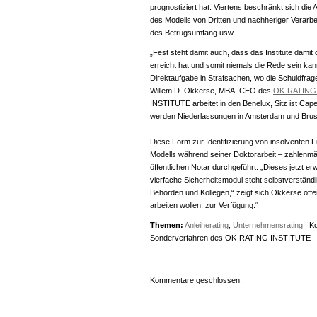
prognostiziert hat. Viertens beschränkt sich die
des Modells von Dritten und nachheriger Verarbe
des Betrugsumfang usw.
„Fest steht damit auch, dass das Institute damit
erreicht hat und somit niemals die Rede sein kan
Direktaufgabe in Strafsachen, wo die Schuldfrag
Willem D. Okkerse, MBA, CEO des
OK-RATING
INSTITUTE arbeitet in den Benelux, Sitz ist Cape
werden Niederlassungen in Amsterdam und Bruss
Diese Form zur Identifizierung von insolventen
Modells während seiner Doktorarbeit – zahlenm
öffentlichen Notar durchgeführt. „Dieses jetzt er
vierfache Sicherheitsmodul steht selbstverständli
Behörden und Kollegen,“ zeigt sich Okkerse offe
arbeiten wollen, zur Verfügung.“
Themen:
Anleiherating
,
Unternehmensrating
|
Ko
Sonderverfahren des OK-RATING INSTITUTE
Kommentare geschlossen.