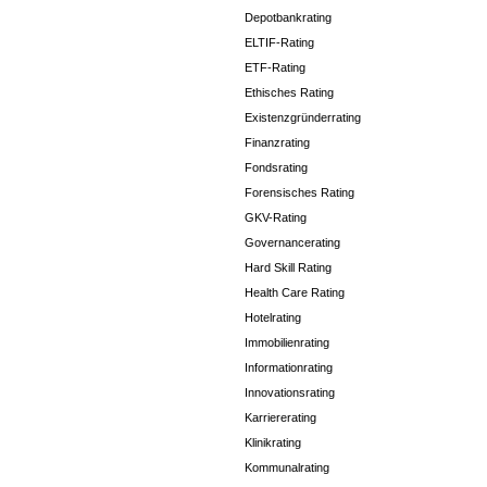
Depotbankrating
ELTIF-Rating
ETF-Rating
Ethisches Rating
Existenzgründerrating
Finanzrating
Fondsrating
Forensisches Rating
GKV-Rating
Governancerating
Hard Skill Rating
Health Care Rating
Hotelrating
Immobilienrating
Informationrating
Innovationsrating
Karriererating
Klinikrating
Kommunalrating