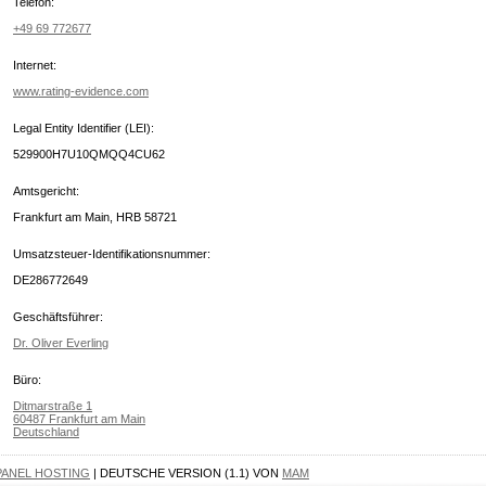
Telefon:
+49 69 772677
Internet:
www.rating-evidence.com
Legal Entity Identifier (LEI):
529900H7U10QMQQ4CU62
Amtsgericht:
Frankfurt am Main, HRB 58721
Umsatzsteuer-Identifikationsnummer:
DE286772649
Geschäftsführer:
Dr. Oliver Everling
Büro:
Ditmarstraße 1
60487 Frankfurt am Main
Deutschland
PANEL HOSTING
| DEUTSCHE VERSION (1.1) VON
MAM