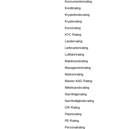
Konsumentenrating
Kreditrating
Kryptofondsrating
Kryptorating
Kunstrating
KYC-Rating
Länderrating
Lieferantenrating
Luftfahrtrating
Maklerpoolrating
Managementrating
Markenrating
Master-KAG Rating
Mittelstandsrating
Nachfolgerating
Nachhaltigkeitsrating
OR-Rating
Patentrating
PE-Rating
Personalrating