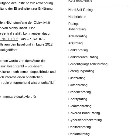
KATEGORIEN
 Aufgabe des Institute zur Anwendung
itung der Einzelheiten zur Erklärung
Hard Skill Rating
Nachrichten
 den Höchstumfang der Objektivität
Ratings
n von Manipulation. Eine
Aktienrating
e zentral steht“, kommentiert dazu
Anleiherating
 INSTITUTE
. Das OK-RATING
Arztrating
lle aan den Ijssel und im Laufe 2012
el geöffnet.
Bankenrating
Bankinternes Rating
 Firmen wurde von dem Autor des
Berechtigungsscheinrating
ässig beschränkt – vor einem
Beteiligungsrating
weiterte, noch immer ‚doppelblinde‘ und
ch interessierten öffentlichen
Bilanzrating
n, „die entsprechend wissenschaftlich
Biotechrating
Branchenrating
mmentare deaktiviert
für
Charityrating
Cleantechrating
Covered Bond Rating
Cybersicherheitsrating
Debitorenrating
Denkmalrating