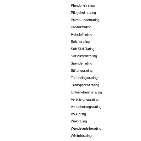
Pfandbriefrating
Pflegeheimrating
Privatkundenrating
Produktrating
Rohstoffrating
Schiffsrating
Soft Skill Rating
Sozialkreditrating
Spenderrating
Stiftungsrating
Technologierating
Transparenzrating
Unternehmensrating
Verbriefungsrating
Versicherungsrating
VV-Rating
Waldrating
Wandelanleiherating
Wikifoliorating