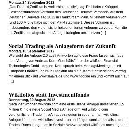
Montag, 24.September 2012
„Das Produkt Zertifikat ist weiterhin attraktiv“, sagt Dr. Hartmut Knüppel,
Geschäftsführender Vorstand des Deutschen Derivate Verbands, auf dem
Deutschen Derivate Tag 2012 in Frankfurt am Main. Mit einem Volumen von
rund 100 Mrd. € habe sich der Markt stabilisiert. Dieses Volumen ist
insbesondere den vielen sicherheitsorientierten Anlegern zu verdanken, die
mit Zertifikaten abgesicherte Anlagestrategien umzusetzen […]
Social Trading als Anlageform der Zukunft
Montag, 10.September 2012
Wie sieht der Anleger 2.0 aus? Antworten auf diese Frage lassen sich aus
dem Vortrag von Andreas Kern, Geschäftsführer der wikifolio Financial
Technologies GmbH, deuten. Kern sprach beim MontagsMeeting des eff
European Finance Forum in Frankfurt am Main. Kern führt in seinen Vortrag
mit einem Blick auf www.smava.de und www.fidor.de ein und kommt auch auf
[…]
Wikifolios statt Investmentfonds
Donnerstag, 30.August 2012
Nach vier Wochen wikifolio.com eine erste Bilanz: Anleger investierten 1,5
Million € in die neue Social Media Anlageform. Auf wikifolio.com
veröffentlichen Trader ihre Anlagestrategien in sogenannten wikifolios.
Anleger können in wikifolios investieren und folgen somit automatisch deren
Trades. Durch Integration in Soziale Netzwerke sind wikifolios nach eigenen