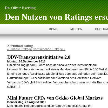
Dr. Oliver Everling
Den Nutzen von Ratings ers
HOME
MISSION
PUBLIKA
Zertifikaterating
« Frühere Einträge
Nachfolgende Einträge »
DDV-Transparenzinitiative 2.0
Montag, 16.September 2013
Um einen Tag genau 5 Jahre nach der Insolvenz der Investmentbank
Lehman Brothers könne man mit einem Marktvolumen von 90 bis 100 Mrd. €
für eine so junge Assetklasse wie Zertifikate durchaus zufrieden sein, sagt Dr.
Hartmut Knüppel, Geschäftsführender Vorstand des Deutschen Derivate
Verbands (DDV). „Mit Blick auf den Verbraucherschutz muss sich die Branch
selbst […]
Mini Future CFDs von Gekko Global Markets
Donnerstag, 22.August 2013
Mini Futures Hebelprodukte sind seit Jahren eine feste Größe im