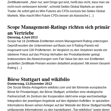
Zertifikatemarkt. „Aber nur, weil Dinge gut sind, heißt das nicht, dass man sie
nicht noch verbessern könnte“, schreibt Gekko Global Markets an seine
Trader. Ab sofort gibt es Mini Futures als CFDs exclusiv bei Gekko Global
Markets. Was macht Mini Future CFDs besser als klassische […]
Scope Management-Ratings richten sich primär
an Vertriebe
Dienstag, 4.Juni 2013
Scope hat 18 Zertifikate-Emittenten einem Management Rating unterzogen.
Geprüft wurden die Unternehmen auf Basis von 6 Rating-Panels mit
insgesamt rund 100 Prüfkriterien. Im Vergleich zu den Vorjahren wurde ein
stärkerer Fokus auf das Pricing-Verhalten der Produktanbieter gelegt.
Insbesondere die Abweichungen vom Fair Value bei den von Emittenten
gestellten Zertifikate-Preisen wurden detailliert analysiert. Mit einem Gesamt-
Rating […]
Börse Stuttgart und wikifolio
Donnerstag, 13.Dezember 2012
Die Social Media-Anlageform wikifolio.com und die führende europäische
Börse für Privatanleger, die Börse Stuttgart, schließen eine strategische
Partnerschaft. Im Zentrum der Kooperation steht eine enge wechselseitige
Integration der jeweiligen Angebote auf den digitalen Auftritten. In speziellen
Informations-Boxen sehen Anleger auf der Website der Börse Stuttgart künfti
umfassende Informationen zu den handelbaren „Top-wikifolios“ sowie deren