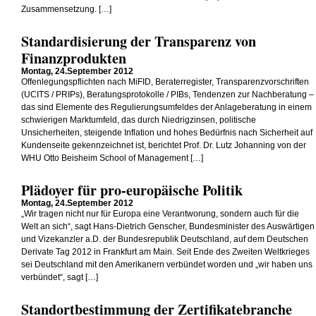
Zusammensetzung. […]
Standardisierung der Transparenz von
Finanzprodukten
Montag, 24.September 2012
Offenlegungspflichten nach MiFID, Beraterregister, Transparenzvorschriften
(UCITS / PRIPs), Beratungsprotokolle / PIBs, Tendenzen zur Nachberatung –
das sind Elemente des Regulierungsumfeldes der Anlageberatung in einem
schwierigen Marktumfeld, das durch Niedrigzinsen, politische
Unsicherheiten, steigende Inflation und hohes Bedürfnis nach Sicherheit auf
Kundenseite gekennzeichnet ist, berichtet Prof. Dr. Lutz Johanning von der
WHU Otto Beisheim School of Management […]
Plädoyer für pro-europäische Politik
Montag, 24.September 2012
„Wir tragen nicht nur für Europa eine Verantworung, sondern auch für die
Welt an sich“, sagt Hans-Dietrich Genscher, Bundesminister des Auswärtigen
und Vizekanzler a.D. der Bundesrepublik Deutschland, auf dem Deutschen
Derivate Tag 2012 in Frankfurt am Main. Seit Ende des Zweiten Weltkrieges
sei Deutschland mit den Amerikanern verbündet worden und „wir haben uns
verbündet“, sagt […]
Standortbestimmung der Zertifikatebranche